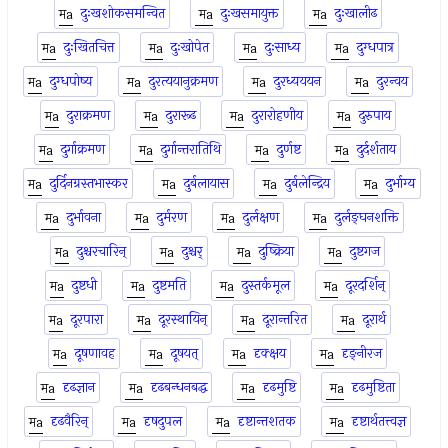
दुःखशोकसमन्वित
दुःखसमायुक्त
दुःखालीढ
दुःखितचित्त
दुःखोपेत
दुःसाध्य
दुग्धपात्र
दुग्धपोष्य
दुरत्ययानुक्रमण
दुरध्यययन
दुरन्वय
दुराक्रमण
दुरारूढ
दुरारोहणीय
दुरुपाय
दुर्गाक्रमण
दुर्गान्तरातिथि
दुर्णष्ट
दुर्दर्शताय
दुर्दिनग्रस्तभास्कर
दुर्बलायास
दुर्बलेन्द्रिय
दुर्भाग्य
दुर्भावना
दुर्मरण
दुर्लक्षण
दुर्लङ्घनशक्ति
दुश्चरचारिन्
दुश्चर्
दुष्क्रिया
दुष्टगज
दुष्टधी
दुष्टमति
दुस्तर्कमूल
दूरदर्शिन्
दूरपारा
दूरस्थायिन्
दूरान्तरित
दूरार्थ
दूषणावह
दूषयत्
दृक्क्षय
दृङ्नीरज
दृढज्ञान
दृढबन्धनबद्ध
दृढमुष्टि
दृढमुष्टिता
दृढवैरिन्
दृषदुपल
दृष्टान्तशतक
दृष्टार्थतत्त्वज्ञ