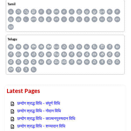
Tamil
ஃ
அ
ஆ
இ
ஈ
உ
ஊ
எ
ஏ
ஐ
ஒ
ஓ
ஔ
க
ச
ஜ
ஞ
ட
ண
த
ந
ன
ப
ம
ய
ர
ல
வ
ஷ
ஸ
ஹ
Telugu
అ
ఆ
ఇ
ఈ
ఉ
ఊ
ఋ
ఎ
ఏ
ఐ
ఒ
ఓ
ఔ
క
ఖ
గ
ఘ
ఙ
చ
ఛ
జ
ఝ
ట
ఠ
డ
ఢ
ణ
త
థ
ద
ధ
న
ప
ఫ
బ
భ
మ
య
ర
ఱ
ల
వ
శ
ష
స
హ
౧
౩
౬
Latest Pages
छन्दोग श्राद्ध विधि – संपूर्ण विधि
छन्दोग श्राद्ध विधि – गोदान विधि
छन्दोग श्राद्ध विधि – काञ्चनपुरुषदान विधि
छन्दोग श्राद्ध विधि – शय्यादान विधि