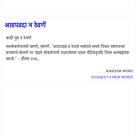
आडपडदा न ठेवणें
काही गुप्त न ठेवणें
मनमोकळेपणानें वागणें, सांगणें. ‘आडपडदा न ठेवतां मनांतले सगळे विचार सांगणार्‍या
कमळाचे बोलणें तर चंद्राने मोकळेपणी उधळलेल्या धवल चंद्रिकेहूनहि तिला आनंददायक
वाटले.’ - दौलत २७६.
RANDOM WORD
SUGGEST A NEW WORD!