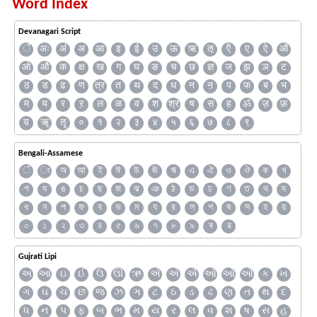
Word Index
Devanagari Script
ँ
अः
अं
अ
आ
इ
ई
उ
ऊ
ऋ
ऌ
ऍ
ए
ऐ
ऑ
ओ
औ
क
क्ष
ख
ग
घ
ङ
च
छ
ज्ञ
ज
झ
ञ
ट
ठ
ड
ढ
ण
त्र
त
थ
द
ध
न
ऩ
प
फ
ब
भ
म
य
र
ऱ
ल
ळ
व
श
श्र
ष
स
ह
ॐ
ज़
फ़
य़
ॠ
ॡ
०
१
२
३
४
५
६
७
८
९
Bengali-Assamese
ঁ
ং
অ
আ
ই
ঈ
উ
ঊ
ঋ
এ
ঐ
ও
ঔ
ক
খ
গ
ঘ
ঙ
চ
ছ
জ
ঝ
ঞ
ঠ
ড
ঢ
ণ
ত
থ
দ
ধ
ন
প
ফ
ব
ভ
ম
য
র
ল
শ
ষ
স
হ
য়
০
১
২
৩
৪
৫
৬
৭
৮
৯
ৰ
ৱ
Gujrati Lipi
અ
આ
ઇ
ઈ
ઉ
ઊ
ઋ
ઍ
એ
ઐ
ઑ
ઓ
ઔ
ક
ખ
ગ
ઘ
ચ
છ
જ
ઝ
ઞ
ટ
ઠ
ડ
ઢ
ણ
ત
થ
દ
ધ
ન
પ
ફ
બ
ભ
મ
ય
ર
લ
વ
શ
ષ
સ
હ