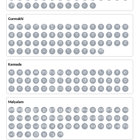
ૐ
૦
૧
૨
૩
૪
૫
૬
૭
૮
૯
Gurmukhi
ਅ
ਆ
ਇ
ਈ
ਉ
ਊ
ਏ
ਐ
ਓ
ਔ
ਕ
ਖ
ਗ
ਘ
ਚ
ਛ
ਜ
ਝ
ਟ
ਠ
ਡ
ਢ
ਣ
ਤ
ਥ
ਦ
ਧ
ਨ
ਪ
ਫ
ਬ
ਭ
ਮ
ਯ
ਰ
ਲ
ਲ਼
ਵ
ਸ਼
ਸ
ਹ
ਖ਼
ਗ਼
ਜ਼
ਫ਼
੧
੨
੩
੪
੫
੬
੭
੮
੯
ੲ
ੳ
ੴ
Kannada
ಅ
ಆ
ಇ
ಈ
ಉ
ಊ
ಋ
ಎ
ಏ
ಐ
ಒ
ಓ
ಔ
ಕ
ಖ
ಗ
ಘ
ಚ
ಛ
ಜ
ಝ
ಟ
ಠ
ಡ
ಢ
ಣ
ತ
ಥ
ದ
ಧ
ನ
ಪ
ಫ
ಬ
ಭ
ಮ
ಯ
ರ
ಲ
ವ
ಶ
ಷ
ಸ
ಹ
೧
Malyalam
അ
ആ
ഇ
ഈ
ഉ
ഊ
ഋ
എ
ഏ
ഐ
ഒ
ഓ
ഔ
ക
ഖ
ഗ
ഘ
ച
ഛ
ജ
ഝ
ഞ
ട
ഠ
ഡ
ഢ
ണ
ത
ഥ
ദ
ധ
ന
പ
ഫ
ബ
ഭ
മ
യ
ര
റ
ല
വ
ശ
ഷ
സ
ഹ
൧
൪
൫
൭
൮
൯