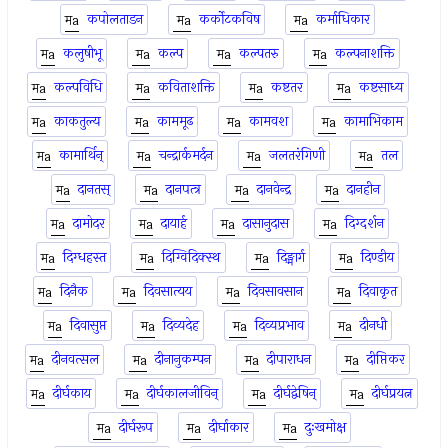
कपोलताडन
कर्कोटकविष
कर्माधिकार
कलुषीभू
कल्प
कल्पतरु
कल्पनाशक्ति
कल्पविधि
कविताशक्ति
कष्टतर
कष्टसाध्य
काकतुल्य
काममूढ
कामवश
कामाभिकाम
कामार्थिन्
चन्द्रार्कमर्दन
जलतरंगिणी
तल
दानतस्
दानपत्त्र
दानवेन्द्र
दानहीन
दामोदर
दायार्ह
दासानुदास
दिग्दर्शन
दिग्धहस्त
दिग्विदिक्स्थ
दिङ्मार्ग
दिण्डीय
दिनैक
दिवसात्यय
दिवसावसान
दिवाकृत
दिवासुप्त
दिव्यदेह
दिव्यप्रभाव
दीनधी
दीनवत्सल
दीनानुकम्पन
दीपाराधन
दीप्तिकर
दीर्घकाय
दीर्घकालजीविन्
दीर्घद्वेषिन्
दीर्घप्रयत्न
दीर्घरूप
दीर्घाकार
दुःखमोक्ष