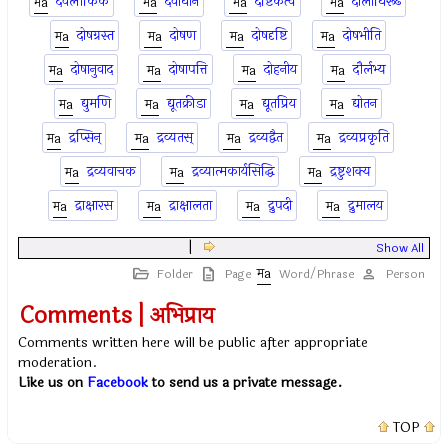
दैवलौकिक
दैवाधीन
दैष्टिकत्व
दोलाधिरूढ
दोषग्रस्त
दोषण
दोषदृष्टि
दोषभीति
दोषानुवाद
दोषापत्ति
दोहनीय
दौर्लभ्य
द्युमणि
द्यूतक्रीडा
द्यूतप्रिय
द्योतन
द्रप्सिन्
द्रव्यतस्
द्रव्यद्वैत
द्रव्यप्रकृति
द्रव्यवाचक
द्रव्यात्मकार्यसिद्धि
द्रष्टुशक्य
द्राक्षारस
द्राक्षालता
द्रुपदी
द्रुमालय
|
Show All
Folder
Page
Word/Phrase
Person
Comments | अभिप्राय
Comments written here will be public after appropriate
moderation.
Like us on
Facebook
to send us a private message.
TOP