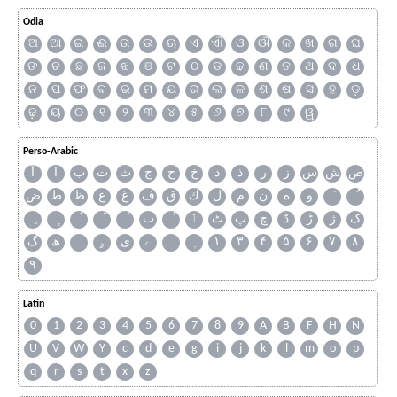
Odia
ଅ
ଆ
ଇ
ଈ
ଉ
ଊ
ଋ
ଏ
ଐ
ଓ
ଔ
କ
ଖ
ଗ
ଘ
ଙ
ଚ
ଛ
ଜ
ଝ
ଞ
ଟ
ଠ
ଡ
ଢ
ଣ
ତ
ଥ
ଦ
ଧ
ନ
ପ
ଫ
ବ
ଭ
ମ
ଯ
ର
ଲ
ଳ
ଶ
ଷ
ସ
ହ
ଡ଼
ଢ଼
ୟ
୦
୧
୨
୩
୪
୫
୬
୭
୮
୯
ୱ
Perso-Arabic
ص
ش
س
ز
ر
ذ
د
خ
ح
ج
ث
ت
ب
ا
آ
و
ه
ن
م
ل
ك
ق
ف
غ
ع
ظ
ط
ض
ک
ژ
ڑ
ڈ
چ
پ
ٹ
ٲ
ٮ
گ
ھ
ہ
ۄ
ی
ے
۔
۱
۳
۴
۵
۶
۷
۸
۹
Latin
0
1
2
3
4
5
6
7
8
9
A
B
F
H
N
U
V
W
Y
c
d
e
g
i
j
k
l
m
o
p
q
r
s
t
x
z