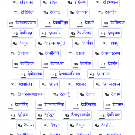
दृष्टिगोचर
दृष्टिन्
दृष्टिबाण
दृष्टिमण्डल
दृष्टिविद्या
देवकड
देवकवच
देवचरित
देवच्छन्दप्रासाद
देवतामिथुन
देवधर्म
देवनिन्दक
देवनिन्दा
देवपथीय
देवपरिषद्
देवपूजक
देवयुग
देवराजसमद्युति
देवर्षिवर्य
देववधू
देववाणी
देवसंनिधि
देवस्त्री
देवस्वापहरण
देवहिंसक
देवाराधना
देवार्चक
देवार्चन
देवोपासक
देशकालविभाग
देशभ्रमण
देशवासिन्
देशस्थ
देशाचार
देशान्तरफल
देशान्तरभाण्डानयन
देहकर्तृ
देहगत
देहधर्म
देहमानिन्
देहम्भरवार्त्तिक
देहविसर्जन
देहान्तर
देहोद्भव
देहोद्भूत
दैत्यदानवमर्दन
दैवचिन्तन
दैवतन्त्र
दैवदोष
दैवयुग
दैवरक्षित