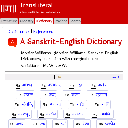
TransLiteral
A Nonprofit Public Service Initiative.
Literature
Ancestry
Dictionary
Prashna
Search
Dictionaries
|
References
A Sanskrit-English Dictionary
A
Monier Williams..;Monier-Williams' Sanskrit-English
Dictionary, 1st edition with marginal notes
Variations :
M. W. ; MW.
|
Show All
अष्टापद
उच्छ्वासिन्
उदूढ
उद्यापित
उद्वर्तक
उद्वस्
उद्वाष्प
उद्वृंहणम्
उद्वेजयितृ
उपक्रान्त
उपदेश
उपधि
उपश्च्युत्
उपसेक
उपस्थान
उभयविद्या
उल्ब्य
एक
एडी
ऐक्य
कण्डोष