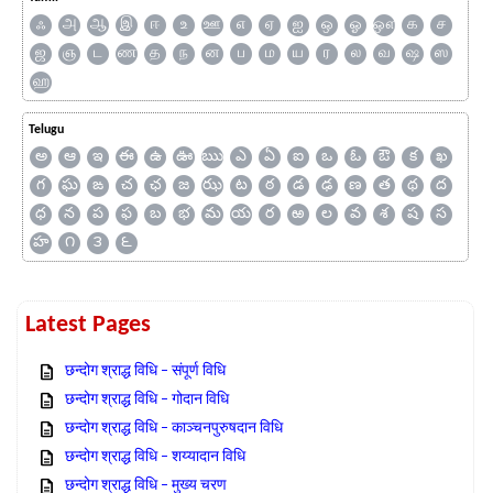
ஃ
அ
ஆ
இ
ஈ
உ
ஊ
எ
ஏ
ஐ
ஒ
ஓ
ஔ
க
ச
ஜ
ஞ
ட
ண
த
ந
ன
ப
ம
ய
ர
ல
வ
ஷ
ஸ
ஹ
Telugu
అ
ఆ
ఇ
ఈ
ఉ
ఊ
ఋ
ఎ
ఏ
ఐ
ఒ
ఓ
ఔ
క
ఖ
గ
ఘ
ఙ
చ
ఛ
జ
ఝ
ట
ఠ
డ
ఢ
ణ
త
థ
ద
ధ
న
ప
ఫ
బ
భ
మ
య
ర
ఱ
ల
వ
శ
ష
స
హ
౧
౩
౬
Latest Pages
छन्दोग श्राद्ध विधि – संपूर्ण विधि
छन्दोग श्राद्ध विधि – गोदान विधि
छन्दोग श्राद्ध विधि – काञ्चनपुरुषदान विधि
छन्दोग श्राद्ध विधि – शय्यादान विधि
छन्दोग श्राद्ध विधि – मुख्य चरण