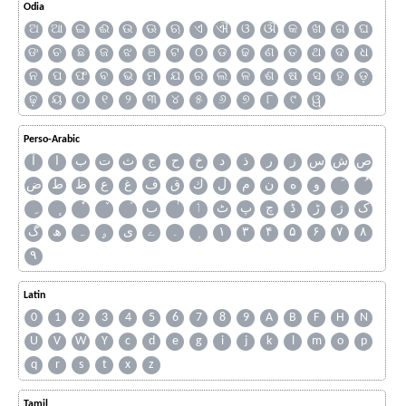
Odia
ଅ
ଆ
ଇ
ଈ
ଉ
ଊ
ଋ
ଏ
ଐ
ଓ
ଔ
କ
ଖ
ଗ
ଘ
ଙ
ଚ
ଛ
ଜ
ଝ
ଞ
ଟ
ଠ
ଡ
ଢ
ଣ
ତ
ଥ
ଦ
ଧ
ନ
ପ
ଫ
ବ
ଭ
ମ
ଯ
ର
ଲ
ଳ
ଶ
ଷ
ସ
ହ
ଡ଼
ଢ଼
ୟ
୦
୧
୨
୩
୪
୫
୬
୭
୮
୯
ୱ
Perso-Arabic
ص
ش
س
ز
ر
ذ
د
خ
ح
ج
ث
ت
ب
ا
آ
و
ه
ن
م
ل
ك
ق
ف
غ
ع
ظ
ط
ض
ک
ژ
ڑ
ڈ
چ
پ
ٹ
ٲ
ٮ
گ
ھ
ہ
ۄ
ی
ے
۔
۱
۳
۴
۵
۶
۷
۸
۹
Latin
0
1
2
3
4
5
6
7
8
9
A
B
F
H
N
U
V
W
Y
c
d
e
g
i
j
k
l
m
o
p
q
r
s
t
x
z
Tamil