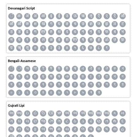
Devanagari Script
ँ
अः
अं
अ
आ
इ
ई
उ
ऊ
ऋ
ऌ
ऍ
ए
ऐ
ऑ
ओ
औ
क
क्ष
ख
ग
घ
ङ
च
छ
ज्ञ
ज
झ
ञ
ट
ठ
ड
ढ
ण
त्र
त
थ
द
ध
न
ऩ
प
फ
ब
भ
म
य
र
ऱ
ल
ळ
व
श
श्र
ष
स
ह
ॐ
ज़
फ़
य़
ॠ
ॡ
०
१
२
३
४
५
६
७
८
९
Bengali-Assamese
ঁ
ং
অ
আ
ই
ঈ
উ
ঊ
ঋ
এ
ঐ
ও
ঔ
ক
খ
গ
ঘ
ঙ
চ
ছ
জ
ঝ
ঞ
ঠ
ড
ঢ
ণ
ত
থ
দ
ধ
ন
প
ফ
ব
ভ
ম
য
র
ল
শ
ষ
স
হ
য়
০
১
২
৩
৪
৫
৬
৭
৮
৯
ৰ
ৱ
Gujrati Lipi
અ
આ
ઇ
ઈ
ઉ
ઊ
ઋ
ઍ
એ
ઐ
ઑ
ઓ
ઔ
ક
ખ
ગ
ઘ
ચ
છ
જ
ઝ
ઞ
ટ
ઠ
ડ
ઢ
ણ
ત
થ
દ
ધ
ન
પ
ફ
બ
ભ
મ
ય
ર
લ
વ
શ
ષ
સ
હ