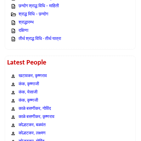
छन्दोग श्राद्ध विधि – माहिती
श्राद्ध विधि – छन्दोग
श्राद्धारम्भ
दक्षिणा
तीर्थ श्राद्ध विधि - तीर्थ यात्रा
Latest People
खटावकर, कृष्णराव
कंक, कृष्णाजी
कंक, येसाजी
कंक, कृष्णजी
काळे बसणीकर, गोविंद
काळे बसणीकर, कृष्णराव
कोल्हटकर, बळवंत
कोल्हटकर, लक्ष्मण