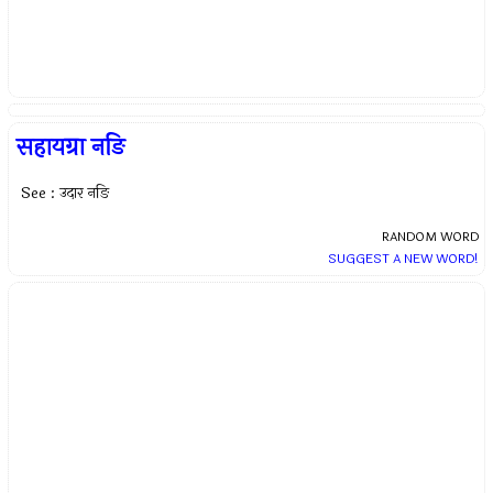
सहायग्रा नङि
See : उदार नङि
RANDOM WORD
SUGGEST A NEW WORD!