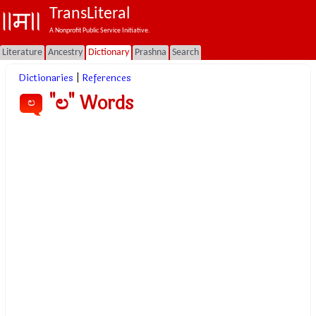
TransLiteral
A Nonprofit Public Service Initiative.
Literature
Ancestry
Dictionary
Prashna
Search
Dictionaries
|
References
"ಲ" Words
ಲ