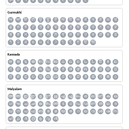
ૐ
૦
૧
૨
૩
૪
૫
૬
૭
૮
૯
Gurmukhi
ਅ
ਆ
ਇ
ਈ
ਉ
ਊ
ਏ
ਐ
ਓ
ਔ
ਕ
ਖ
ਗ
ਘ
ਚ
ਛ
ਜ
ਝ
ਟ
ਠ
ਡ
ਢ
ਣ
ਤ
ਥ
ਦ
ਧ
ਨ
ਪ
ਫ
ਬ
ਭ
ਮ
ਯ
ਰ
ਲ
ਲ਼
ਵ
ਸ਼
ਸ
ਹ
ਖ਼
ਗ਼
ਜ਼
ਫ਼
੧
੨
੩
੪
੫
੬
੭
੮
੯
ੲ
ੳ
ੴ
Kannada
ಅ
ಆ
ಇ
ಈ
ಉ
ಊ
ಋ
ಎ
ಏ
ಐ
ಒ
ಓ
ಔ
ಕ
ಖ
ಗ
ಘ
ಚ
ಛ
ಜ
ಝ
ಟ
ಠ
ಡ
ಢ
ಣ
ತ
ಥ
ದ
ಧ
ನ
ಪ
ಫ
ಬ
ಭ
ಮ
ಯ
ರ
ಲ
ವ
ಶ
ಷ
ಸ
ಹ
೧
Malyalam
അ
ആ
ഇ
ഈ
ഉ
ഊ
ഋ
എ
ഏ
ഐ
ഒ
ഓ
ഔ
ക
ഖ
ഗ
ഘ
ച
ഛ
ജ
ഝ
ഞ
ട
ഠ
ഡ
ഢ
ണ
ത
ഥ
ദ
ധ
ന
പ
ഫ
ബ
ഭ
മ
യ
ര
റ
ല
വ
ശ
ഷ
സ
ഹ
൧
൪
൫
൭
൮
൯