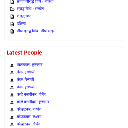
छन्दोग श्राद्ध विधि – माहिती
श्राद्ध विधि – छन्दोग
श्राद्धारम्भ
दक्षिणा
तीर्थ श्राद्ध विधि - तीर्थ यात्रा
Latest People
खटावकर, कृष्णराव
कंक, कृष्णाजी
कंक, येसाजी
कंक, कृष्णजी
काळे बसणीकर, गोविंद
काळे बसणीकर, कृष्णराव
कोल्हटकर, बळवंत
कोल्हटकर, लक्ष्मण
कोल्हटकर, गोविंद