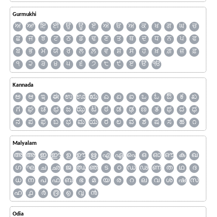
Gurmukhi
ਅ
ਆ
ਇ
ਈ
ਉ
ਊ
ਏ
ਐ
ਓ
ਔ
ਕ
ਖ
ਗ
ਘ
ਚ
ਛ
ਜ
ਝ
ਟ
ਠ
ਡ
ਢ
ਣ
ਤ
ਥ
ਦ
ਧ
ਨ
ਪ
ਫ
ਬ
ਭ
ਮ
ਯ
ਰ
ਲ
ਲ਼
ਵ
ਸ਼
ਸ
ਹ
ਖ਼
ਗ਼
ਜ਼
ਫ਼
੧
੨
੩
੪
੫
੬
੭
੮
੯
ੲ
ੳ
ੴ
Kannada
ಅ
ಆ
ಇ
ಈ
ಉ
ಊ
ಋ
ಎ
ಏ
ಐ
ಒ
ಓ
ಔ
ಕ
ಖ
ಗ
ಘ
ಚ
ಛ
ಜ
ಝ
ಟ
ಠ
ಡ
ಢ
ಣ
ತ
ಥ
ದ
ಧ
ನ
ಪ
ಫ
ಬ
ಭ
ಮ
ಯ
ರ
ಲ
ವ
ಶ
ಷ
ಸ
ಹ
೧
Malyalam
അ
ആ
ഇ
ഈ
ഉ
ഊ
ഋ
എ
ഏ
ഐ
ഒ
ഓ
ഔ
ക
ഖ
ഗ
ഘ
ച
ഛ
ജ
ഝ
ഞ
ട
ഠ
ഡ
ഢ
ണ
ത
ഥ
ദ
ധ
ന
പ
ഫ
ബ
ഭ
മ
യ
ര
റ
ല
വ
ശ
ഷ
സ
ഹ
൧
൪
൫
൭
൮
൯
Odia