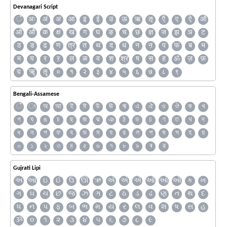
Devanagari Script
ँ
अः
अं
अ
आ
इ
ई
उ
ऊ
ऋ
ऌ
ऍ
ए
ऐ
ऑ
ओ
औ
क
क्ष
ख
ग
घ
ङ
च
छ
ज्ञ
ज
झ
ञ
ट
ठ
ड
ढ
ण
त्र
त
थ
द
ध
न
ऩ
प
फ
ब
भ
म
य
र
ऱ
ल
ळ
व
श
श्र
ष
स
ह
ॐ
ज़
फ़
य़
ॠ
ॡ
०
१
२
३
४
५
६
७
८
९
Bengali-Assamese
ঁ
ং
অ
আ
ই
ঈ
উ
ঊ
ঋ
এ
ঐ
ও
ঔ
ক
খ
গ
ঘ
ঙ
চ
ছ
জ
ঝ
ঞ
ঠ
ড
ঢ
ণ
ত
থ
দ
ধ
ন
প
ফ
ব
ভ
ম
য
র
ল
শ
ষ
স
হ
য়
০
১
২
৩
৪
৫
৬
৭
৮
৯
ৰ
ৱ
Gujrati Lipi
અ
આ
ઇ
ઈ
ઉ
ઊ
ઋ
ઍ
એ
ઐ
ઑ
ઓ
ઔ
ક
ખ
ગ
ઘ
ચ
છ
જ
ઝ
ઞ
ટ
ઠ
ડ
ઢ
ણ
ત
થ
દ
ધ
ન
પ
ફ
બ
ભ
મ
ય
ર
લ
વ
શ
ષ
સ
હ
ૐ
૦
૧
૨
૩
૪
૫
૬
૭
૮
૯