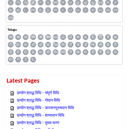
ஃ
அ
ஆ
இ
ஈ
உ
ஊ
எ
ஏ
ஐ
ஒ
ஓ
ஔ
க
ச
ஜ
ஞ
ட
ண
த
ந
ன
ப
ம
ய
ர
ல
வ
ஷ
ஸ
ஹ
Telugu
అ
ఆ
ఇ
ఈ
ఉ
ఊ
ఋ
ఎ
ఏ
ఐ
ఒ
ఓ
ఔ
క
ఖ
గ
ఘ
ఙ
చ
ఛ
జ
ఝ
ట
ఠ
డ
ఢ
ణ
త
థ
ద
ధ
న
ప
ఫ
బ
భ
మ
య
ర
ఱ
ల
వ
శ
ష
స
హ
౧
౩
౬
Latest Pages
छन्दोग श्राद्ध विधि – संपूर्ण विधि
छन्दोग श्राद्ध विधि – गोदान विधि
छन्दोग श्राद्ध विधि – काञ्चनपुरुषदान विधि
छन्दोग श्राद्ध विधि – शय्यादान विधि
छन्दोग श्राद्ध विधि – मुख्य चरण