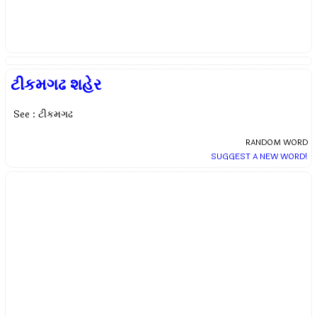
ટીકમગઢ શહેર
See : ટીકમગઢ
RANDOM WORD
SUGGEST A NEW WORD!