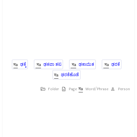
ಢಕ್ಕೆ
ಢಕವಾ ತಟ
ಢಕಾಯಿತ
ಢರಕೆ
ಢರಕೆಹೊಡೆ
Folder
Page
Word/Phrase
Person