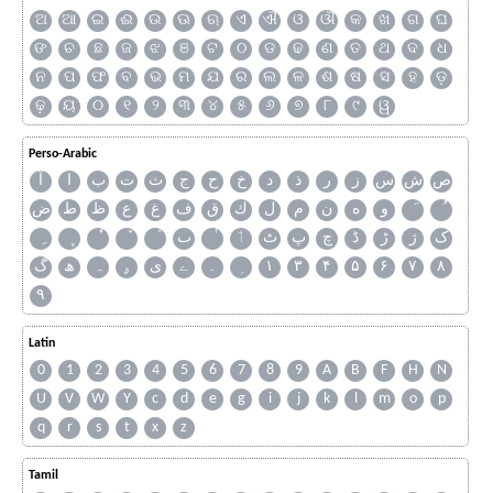
ଅ
ଆ
ଇ
ଈ
ଉ
ଊ
ଋ
ଏ
ଐ
ଓ
ଔ
କ
ଖ
ଗ
ଘ
ଙ
ଚ
ଛ
ଜ
ଝ
ଞ
ଟ
ଠ
ଡ
ଢ
ଣ
ତ
ଥ
ଦ
ଧ
ନ
ପ
ଫ
ବ
ଭ
ମ
ଯ
ର
ଲ
ଳ
ଶ
ଷ
ସ
ହ
ଡ଼
ଢ଼
ୟ
୦
୧
୨
୩
୪
୫
୬
୭
୮
୯
ୱ
Perso-Arabic
ص
ش
س
ز
ر
ذ
د
خ
ح
ج
ث
ت
ب
ا
آ
و
ه
ن
م
ل
ك
ق
ف
غ
ع
ظ
ط
ض
ک
ژ
ڑ
ڈ
چ
پ
ٹ
ٲ
ٮ
گ
ھ
ہ
ۄ
ی
ے
۔
۱
۳
۴
۵
۶
۷
۸
۹
Latin
0
1
2
3
4
5
6
7
8
9
A
B
F
H
N
U
V
W
Y
c
d
e
g
i
j
k
l
m
o
p
q
r
s
t
x
z
Tamil