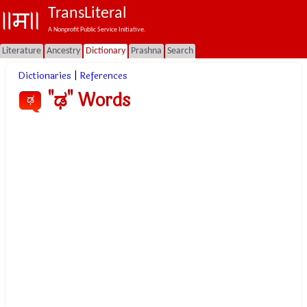
TransLiteral
A Nonprofit Public Service Initiative.
Literature
Ancestry
Dictionary
Prashna
Search
Dictionaries
|
References
"ಢ" Words
ಢ