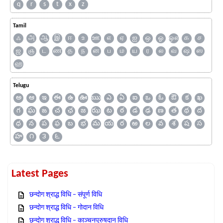
q
r
s
t
x
z
Tamil
ஃ
அ
ஆ
இ
ஈ
உ
ஊ
எ
ஏ
ஐ
ஒ
ஓ
ஔ
க
ச
ஜ
ஞ
ட
ண
த
ந
ன
ப
ம
ய
ர
ல
வ
ஷ
ஸ
ஹ
Telugu
అ
ఆ
ఇ
ఈ
ఉ
ఊ
ఋ
ఎ
ఏ
ఐ
ఒ
ఓ
ఔ
క
ఖ
గ
ఘ
ఙ
చ
ఛ
జ
ఝ
ట
ఠ
డ
ఢ
ణ
త
థ
ద
ధ
న
ప
ఫ
బ
భ
మ
య
ర
ఱ
ల
వ
శ
ష
స
హ
౧
౩
౬
Latest Pages
छन्दोग श्राद्ध विधि – संपूर्ण विधि
छन्दोग श्राद्ध विधि – गोदान विधि
छन्दोग श्राद्ध विधि – काञ्चनपुरुषदान विधि