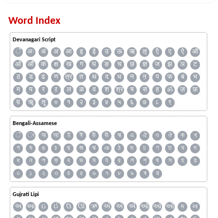
Word Index
Devanagari Script
ँ
अः
अं
अ
आ
इ
ई
उ
ऊ
ऋ
ऌ
ऍ
ए
ऐ
ऑ
ओ
औ
क
क्ष
ख
ग
घ
ङ
च
छ
ज्ञ
ज
झ
ञ
ट
ठ
ड
ढ
ण
त्र
त
थ
द
ध
न
ऩ
प
फ
ब
भ
म
य
र
ऱ
ल
ळ
व
श
श्र
ष
स
ह
ॐ
ज़
फ़
य़
ॠ
ॡ
०
१
२
३
४
५
६
७
८
९
Bengali-Assamese
ঁ
ং
অ
আ
ই
ঈ
উ
ঊ
ঋ
এ
ঐ
ও
ঔ
ক
খ
গ
ঘ
ঙ
চ
ছ
জ
ঝ
ঞ
ঠ
ড
ঢ
ণ
ত
থ
দ
ধ
ন
প
ফ
ব
ভ
ম
য
র
ল
শ
ষ
স
হ
য়
০
১
২
৩
৪
৫
৬
৭
৮
৯
ৰ
ৱ
Gujrati Lipi
અ
આ
ઇ
ઈ
ઉ
ઊ
ઋ
ઍ
એ
ઐ
ઑ
ઓ
ઔ
ક
ખ