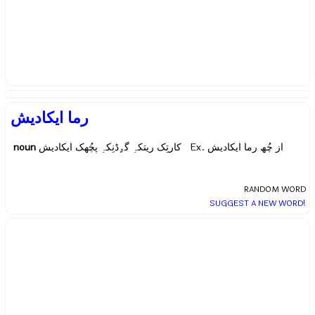
رما ایکادیش
noun
کارتِک ریتکہِ گۄڈنِکہِ پچُھک ایکادیش Ex.
از چُھ رما ایکادیش
RANDOM WORD
SUGGEST A NEW WORD!