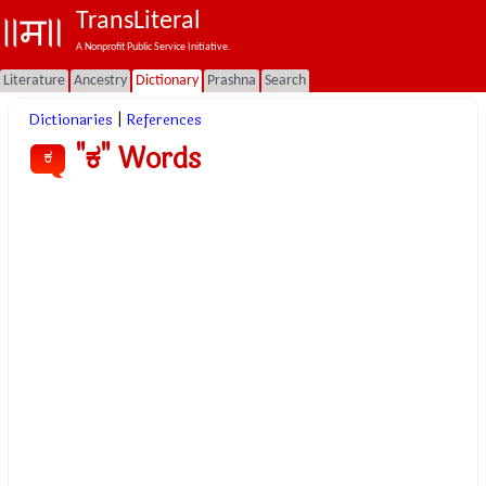
TransLiteral
A Nonprofit Public Service Initiative.
Literature
Ancestry
Dictionary
Prashna
Search
Dictionaries
|
References
"ಕ" Words
ಕ