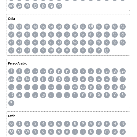
ഹ
൧
൪
൫
൭
൮
൯
Odia
ଅ
ଆ
ଇ
ଈ
ଉ
ଊ
ଋ
ଏ
ଐ
ଓ
ଔ
କ
ଖ
ଗ
ଘ
ଙ
ଚ
ଛ
ଜ
ଝ
ଞ
ଟ
ଠ
ଡ
ଢ
ଣ
ତ
ଥ
ଦ
ଧ
ନ
ପ
ଫ
ବ
ଭ
ମ
ଯ
ର
ଲ
ଳ
ଶ
ଷ
ସ
ହ
ଡ଼
ଢ଼
ୟ
୦
୧
୨
୩
୪
୫
୬
୭
୮
୯
ୱ
Perso-Arabic
ص
ش
س
ز
ر
ذ
د
خ
ح
ج
ث
ت
ب
ا
آ
و
ه
ن
م
ل
ك
ق
ف
غ
ع
ظ
ط
ض
ک
ژ
ڑ
ڈ
چ
پ
ٹ
ٲ
ٮ
گ
ھ
ہ
ۄ
ی
ے
۔
۱
۳
۴
۵
۶
۷
۸
۹
Latin
0
1
2
3
4
5
6
7
8
9
A
B
F
H
N
U
V
W
Y
c
d
e
g
i
j
k
l
m
o
p