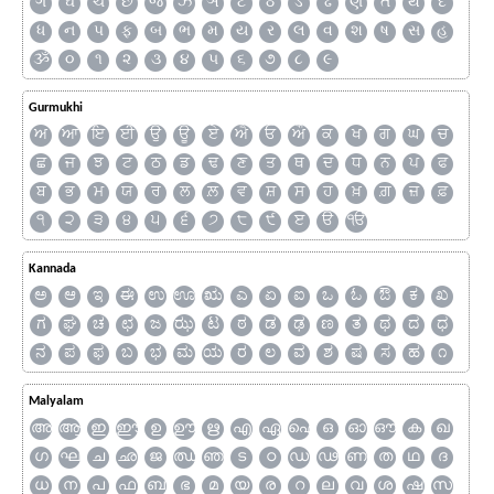
ગ
ઘ
ચ
છ
જ
ઝ
ઞ
ટ
ઠ
ડ
ઢ
ણ
ત
થ
દ
ધ
ન
પ
ફ
બ
ભ
મ
ય
ર
લ
વ
શ
ષ
સ
હ
ૐ
૦
૧
૨
૩
૪
૫
૬
૭
૮
૯
Gurmukhi
ਅ
ਆ
ਇ
ਈ
ਉ
ਊ
ਏ
ਐ
ਓ
ਔ
ਕ
ਖ
ਗ
ਘ
ਚ
ਛ
ਜ
ਝ
ਟ
ਠ
ਡ
ਢ
ਣ
ਤ
ਥ
ਦ
ਧ
ਨ
ਪ
ਫ
ਬ
ਭ
ਮ
ਯ
ਰ
ਲ
ਲ਼
ਵ
ਸ਼
ਸ
ਹ
ਖ਼
ਗ਼
ਜ਼
ਫ਼
੧
੨
੩
੪
੫
੬
੭
੮
੯
ੲ
ੳ
ੴ
Kannada
ಅ
ಆ
ಇ
ಈ
ಉ
ಊ
ಋ
ಎ
ಏ
ಐ
ಒ
ಓ
ಔ
ಕ
ಖ
ಗ
ಘ
ಚ
ಛ
ಜ
ಝ
ಟ
ಠ
ಡ
ಢ
ಣ
ತ
ಥ
ದ
ಧ
ನ
ಪ
ಫ
ಬ
ಭ
ಮ
ಯ
ರ
ಲ
ವ
ಶ
ಷ
ಸ
ಹ
೧
Malyalam
അ
ആ
ഇ
ഈ
ഉ
ഊ
ഋ
എ
ഏ
ഐ
ഒ
ഓ
ഔ
ക
ഖ
ഗ
ഘ
ച
ഛ
ജ
ഝ
ഞ
ട
ഠ
ഡ
ഢ
ണ
ത
ഥ
ദ
ധ
ന
പ
ഫ
ബ
ഭ
മ
യ
ര
റ
ല
വ
ശ
ഷ
സ