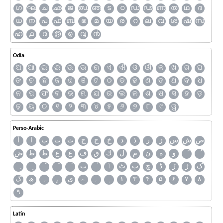
ഗ
ഘ
ച
ഛ
ജ
ഝ
ഞ
ട
ഠ
ഡ
ഢ
ണ
ത
ഥ
ദ
ധ
ന
പ
ഫ
ബ
ഭ
മ
യ
ര
റ
ല
വ
ശ
ഷ
സ
ഹ
൧
൪
൫
൭
൮
൯
Odia
ଅ
ଆ
ଇ
ଈ
ଉ
ଊ
ଋ
ଏ
ଐ
ଓ
ଔ
କ
ଖ
ଗ
ଘ
ଙ
ଚ
ଛ
ଜ
ଝ
ଞ
ଟ
ଠ
ଡ
ଢ
ଣ
ତ
ଥ
ଦ
ଧ
ନ
ପ
ଫ
ବ
ଭ
ମ
ଯ
ର
ଲ
ଳ
ଶ
ଷ
ସ
ହ
ଡ଼
ଢ଼
ୟ
୦
୧
୨
୩
୪
୫
୬
୭
୮
୯
ୱ
Perso-Arabic
ص
ش
س
ز
ر
ذ
د
خ
ح
ج
ث
ت
ب
ا
آ
و
ه
ن
م
ل
ك
ق
ف
غ
ع
ظ
ط
ض
ک
ژ
ڑ
ڈ
چ
پ
ٹ
ٲ
ٮ
گ
ھ
ہ
ۄ
ی
ے
۔
۱
۳
۴
۵
۶
۷
۸
۹
Latin