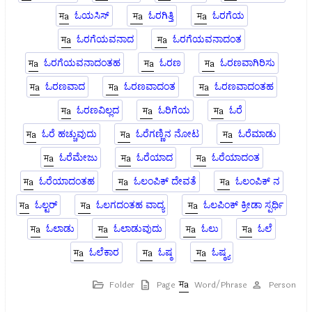
ಓಯಸಿಸ್
ಓರಗಿತ್ತಿ
ಓರಗೆಯ
ಓರಗೆಯವನಾದ
ಓರಗೆಯವನಾದಂತ
ಓರಗೆಯವನಾದಂತಹ
ಓರಣ
ಓರಣವಾಗಿರಿಸು
ಓರಣವಾದ
ಓರಣವಾದಂತ
ಓರಣವಾದಂತಹ
ಓರಣವಿಲ್ಲದ
ಓರಿಗೆಯ
ಓರೆ
ಓರೆ ಹಚ್ಚುವುದು
ಓರೆಗಣ್ಣಿನ ನೋಟ
ಓರೆಮಾಡು
ಓರೆಮೇಜು
ಓರೆಯಾದ
ಓರೆಯಾದಂತ
ಓರೆಯಾದಂತಹ
ಓಲಂಪಿಕ್ ದೇವತೆ
ಓಲಂಪಿಕ್ ನ
ಓಲ್ಟರ್
ಓಲಗದಂತಹ ವಾದ್ಯ
ಓಲಪಿಂಕ್ ಕ್ರೀಡಾ ಸ್ಪರ್ಧಿ
ಓಲಾಡು
ಓಲಾಡುವುದು
ಓಲು
ಓಲೆ
ಓಲೆಕಾರ
ಓಷ್ಠ
ಓಷ್ಠ್ಯ
Folder
Page
Word/Phrase
Person