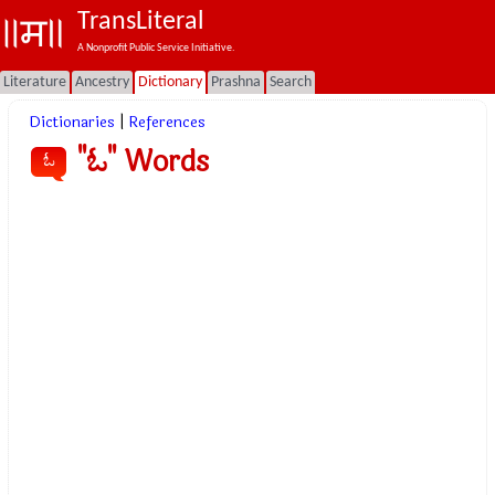
TransLiteral
A Nonprofit Public Service Initiative.
Literature
Ancestry
Dictionary
Prashna
Search
Dictionaries
|
References
"ಓ" Words
ಓ