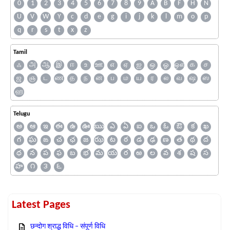
0
1
2
3
4
5
6
7
8
9
A
B
F
H
N
U
V
W
Y
c
d
e
g
i
j
k
l
m
o
p
q
r
s
t
x
z
Tamil
ஃ
அ
ஆ
இ
ஈ
உ
ஊ
எ
ஏ
ஐ
ஒ
ஓ
ஔ
க
ச
ஜ
ஞ
ட
ண
த
ந
ன
ப
ம
ய
ர
ல
வ
ஷ
ஸ
ஹ
Telugu
అ
ఆ
ఇ
ఈ
ఉ
ఊ
ఋ
ఎ
ఏ
ఐ
ఒ
ఓ
ఔ
క
ఖ
గ
ఘ
ఙ
చ
ఛ
జ
ఝ
ట
ఠ
డ
ఢ
ణ
త
థ
ద
ధ
న
ప
ఫ
బ
భ
మ
య
ర
ఱ
ల
వ
శ
ష
స
హ
౧
౩
౬
Latest Pages
छन्दोग श्राद्ध विधि – संपूर्ण विधि