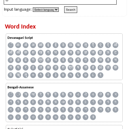
Input language:
Word Index
Devanagari Script
ँ
अः
अं
अ
आ
इ
ई
उ
ऊ
ऋ
ऌ
ऍ
ए
ऐ
ऑ
ओ
औ
क
क्ष
ख
ग
घ
ङ
च
छ
ज्ञ
ज
झ
ञ
ट
ठ
ड
ढ
ण
त्र
त
थ
द
ध
न
ऩ
प
फ
ब
भ
म
य
र
ऱ
ल
ळ
व
श
श्र
ष
स
ह
ॐ
ज़
फ़
य़
ॠ
ॡ
०
१
२
३
४
५
६
७
८
९
Bengali-Assamese
ঁ
ং
অ
আ
ই
ঈ
উ
ঊ
ঋ
এ
ঐ
ও
ঔ
ক
খ
গ
ঘ
ঙ
চ
ছ
জ
ঝ
ঞ
ঠ
ড
ঢ
ণ
ত
থ
দ
ধ
ন
প
ফ
ব
ভ
ম
য
র
ল
শ
ষ
স
হ
য়
০
১
২
৩
৪
৫
৬
৭
৮
৯
ৰ
ৱ