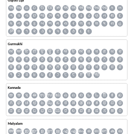
Gujrati Lipi
અ
આ
ઇ
ઈ
ઉ
ઊ
ઋ
ઍ
એ
ઐ
ઑ
ઓ
ઔ
ક
ખ
ગ
ઘ
ચ
છ
જ
ઝ
ઞ
ટ
ઠ
ડ
ઢ
ણ
ત
થ
દ
ધ
ન
પ
ફ
બ
ભ
મ
ય
ર
લ
વ
શ
ષ
સ
હ
ૐ
૦
૧
૨
૩
૪
૫
૬
૭
૮
૯
Gurmukhi
ਅ
ਆ
ਇ
ਈ
ਉ
ਊ
ਏ
ਐ
ਓ
ਔ
ਕ
ਖ
ਗ
ਘ
ਚ
ਛ
ਜ
ਝ
ਟ
ਠ
ਡ
ਢ
ਣ
ਤ
ਥ
ਦ
ਧ
ਨ
ਪ
ਫ
ਬ
ਭ
ਮ
ਯ
ਰ
ਲ
ਲ਼
ਵ
ਸ਼
ਸ
ਹ
ਖ਼
ਗ਼
ਜ਼
ਫ਼
੧
੨
੩
੪
੫
੬
੭
੮
੯
ੲ
ੳ
ੴ
Kannada
ಅ
ಆ
ಇ
ಈ
ಉ
ಊ
ಋ
ಎ
ಏ
ಐ
ಒ
ಓ
ಔ
ಕ
ಖ
ಗ
ಘ
ಚ
ಛ
ಜ
ಝ
ಟ
ಠ
ಡ
ಢ
ಣ
ತ
ಥ
ದ
ಧ
ನ
ಪ
ಫ
ಬ
ಭ
ಮ
ಯ
ರ
ಲ
ವ
ಶ
ಷ
ಸ
ಹ
೧
Malyalam
അ
ആ
ഇ
ഈ
ഉ
ഊ
ഋ
എ
ഏ
ഐ
ഒ
ഓ
ഔ
ക
ഖ