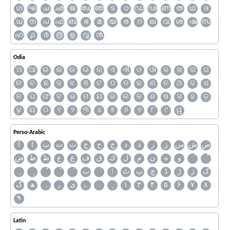
ഗ
ഘ
ച
ഛ
ജ
ഝ
ഞ
ട
ഠ
ഡ
ഢ
ണ
ത
ഥ
ദ
ധ
ന
പ
ഫ
ബ
ഭ
മ
യ
ര
റ
ല
വ
ശ
ഷ
സ
ഹ
൧
൪
൫
൭
൮
൯
Odia
ଅ
ଆ
ଇ
ଈ
ଉ
ଊ
ଋ
ଏ
ଐ
ଓ
ଔ
କ
ଖ
ଗ
ଘ
ଙ
ଚ
ଛ
ଜ
ଝ
ଞ
ଟ
ଠ
ଡ
ଢ
ଣ
ତ
ଥ
ଦ
ଧ
ନ
ପ
ଫ
ବ
ଭ
ମ
ଯ
ର
ଲ
ଳ
ଶ
ଷ
ସ
ହ
ଡ଼
ଢ଼
ୟ
୦
୧
୨
୩
୪
୫
୬
୭
୮
୯
ୱ
Perso-Arabic
ص
ش
س
ز
ر
ذ
د
خ
ح
ج
ث
ت
ب
ا
آ
و
ه
ن
م
ل
ك
ق
ف
غ
ع
ظ
ط
ض
ک
ژ
ڑ
ڈ
چ
پ
ٹ
ٲ
ٮ
گ
ھ
ہ
ۄ
ی
ے
۔
۱
۳
۴
۵
۶
۷
۸
۹
Latin