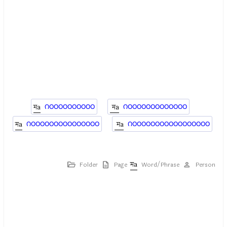
౧౦౦౦౦౦౦౦౦౦౦
౧౦౦౦౦౦౦౦౦౦౦౦౦౦
౧౦౦౦౦౦౦౦౦౦౦౦౦౦౦౦
౧౦౦౦౦౦౦౦౦౦౦౦౦౦౦౦౦౦
Folder
Page
Word/Phrase
Person