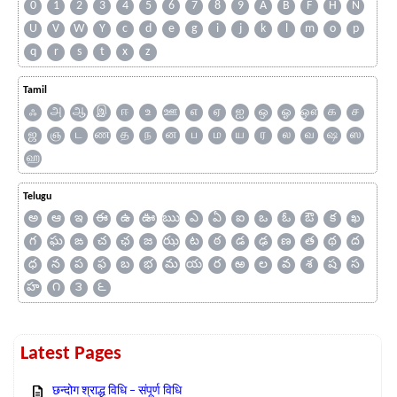
0
1
2
3
4
5
6
7
8
9
A
B
F
H
N
U
V
W
Y
c
d
e
g
i
j
k
l
m
o
p
q
r
s
t
x
z
Tamil
ஃ
அ
ஆ
இ
ஈ
உ
ஊ
எ
ஏ
ஐ
ஒ
ஓ
ஔ
க
ச
ஜ
ஞ
ட
ண
த
ந
ன
ப
ம
ய
ர
ல
வ
ஷ
ஸ
ஹ
Telugu
అ
ఆ
ఇ
ఈ
ఉ
ఊ
ఋ
ఎ
ఏ
ఐ
ఒ
ఓ
ఔ
క
ఖ
గ
ఘ
ఙ
చ
ఛ
జ
ఝ
ట
ఠ
డ
ఢ
ణ
త
థ
ద
ధ
న
ప
ఫ
బ
భ
మ
య
ర
ఱ
ల
వ
శ
ష
స
హ
౧
౩
౬
Latest Pages
छन्दोग श्राद्ध विधि – संपूर्ण विधि