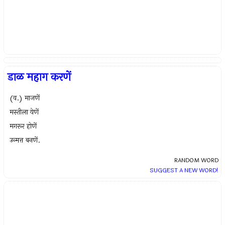
डाळ महाग करणें
(व.) माजणें
मस्‍तीला येणें
मगरूर होणें
उन्मत्त बनणें.
RANDOM WORD
SUGGEST A NEW WORD!