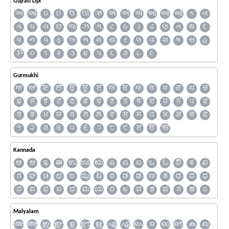
Gujrati Lipi
અ
આ
ઇ
ઈ
ઉ
ઊ
ઋ
ઍ
એ
ઐ
ઑ
ઓ
ઔ
ક
ખ
ગ
ઘ
ચ
છ
જ
ઝ
ઞ
ટ
ઠ
ડ
ઢ
ણ
ત
થ
દ
ધ
ન
પ
ફ
બ
ભ
મ
ય
ર
લ
વ
શ
ષ
સ
હ
ૐ
૦
૧
૨
૩
૪
૫
૬
૭
૮
૯
Gurmukhi
ਅ
ਆ
ਇ
ਈ
ਉ
ਊ
ਏ
ਐ
ਓ
ਔ
ਕ
ਖ
ਗ
ਘ
ਚ
ਛ
ਜ
ਝ
ਟ
ਠ
ਡ
ਢ
ਣ
ਤ
ਥ
ਦ
ਧ
ਨ
ਪ
ਫ
ਬ
ਭ
ਮ
ਯ
ਰ
ਲ
ਲ਼
ਵ
ਸ਼
ਸ
ਹ
ਖ਼
ਗ਼
ਜ਼
ਫ਼
੧
੨
੩
੪
੫
੬
੭
੮
੯
ੲ
ੳ
ੴ
Kannada
ಅ
ಆ
ಇ
ಈ
ಉ
ಊ
ಋ
ಎ
ಏ
ಐ
ಒ
ಓ
ಔ
ಕ
ಖ
ಗ
ಘ
ಚ
ಛ
ಜ
ಝ
ಟ
ಠ
ಡ
ಢ
ಣ
ತ
ಥ
ದ
ಧ
ನ
ಪ
ಫ
ಬ
ಭ
ಮ
ಯ
ರ
ಲ
ವ
ಶ
ಷ
ಸ
ಹ
೧
Malyalam
അ
ആ
ഇ
ഈ
ഉ
ഊ
ഋ
എ
ഏ
ഐ
ഒ
ഓ
ഔ
ക
ഖ