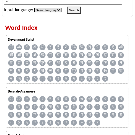
Input language:
Word Index
Devanagari Script
ँ
अः
अं
अ
आ
इ
ई
उ
ऊ
ऋ
ऌ
ऍ
ए
ऐ
ऑ
ओ
औ
क
क्ष
ख
ग
घ
ङ
च
छ
ज्ञ
ज
झ
ञ
ट
ठ
ड
ढ
ण
त्र
त
थ
द
ध
न
ऩ
प
फ
ब
भ
म
य
र
ऱ
ल
ळ
व
श
श्र
ष
स
ह
ॐ
ज़
फ़
य़
ॠ
ॡ
०
१
२
३
४
५
६
७
८
९
Bengali-Assamese
ঁ
ং
অ
আ
ই
ঈ
উ
ঊ
ঋ
এ
ঐ
ও
ঔ
ক
খ
গ
ঘ
ঙ
চ
ছ
জ
ঝ
ঞ
ঠ
ড
ঢ
ণ
ত
থ
দ
ধ
ন
প
ফ
ব
ভ
ম
য
র
ল
শ
ষ
স
হ
য়
০
১
২
৩
৪
৫
৬
৭
৮
৯
ৰ
ৱ