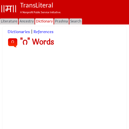
TransLiteral
A Nonprofit Public Service Initiative.
Literature
Ancestry
Dictionary
Prashna
Search
Dictionaries
|
References
"౧" Words
౧