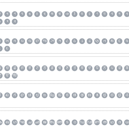
ক
খ
গ
ঘ
ঙ
চ
ছ
জ
ঝ
ঞ
ঠ
ড
ঢ
ণ
ত
থ
দ
ধ
৯
ৰ
ৱ
ક
ખ
ગ
ઘ
ચ
છ
જ
ઝ
ઞ
ટ
ઠ
ડ
ઢ
ણ
ત
થ
દ
ધ
૮
૯
ਘ
ਚ
ਛ
ਜ
ਝ
ਟ
ਠ
ਡ
ਢ
ਣ
ਤ
ਥ
ਦ
ਧ
ਨ
ਪ
ਫ
ਬ
ੲ
ੳ
ੴ
ಕ
ಖ
ಗ
ಘ
ಚ
ಛ
ಜ
ಝ
ಟ
ಠ
ಡ
ಢ
ಣ
ತ
ಥ
ದ
ಧ
ನ
ക
ഖ
ഗ
ഘ
ച
ഛ
ജ
ഝ
ഞ
ട
ഠ
ഡ
ഢ
ണ
ത
ഥ
ദ
ധ