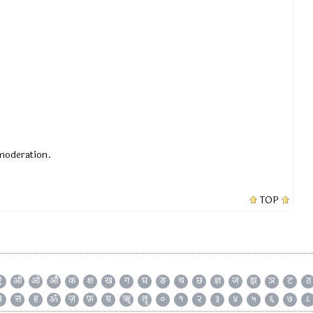
 moderation.
TOP
ऐ
ऑ
ओ
औ
क
क्ष
ख
ग
घ
ङ
च
छ
ज्ञ
ज
झ
ञ
ट
ठ
ष
स
ह
ॐ
ज़
फ़
य़
ॠ
ॡ
०
१
२
३
४
५
६
७
८