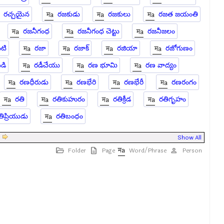
రచ్చయైన
రజకుడు
రజకులు
రజత జయంతి
రజనీగంధ
రజనీగంధ చెట్టు
రజనీజలం
టి
రజా
రజాక్
రజియా
రజోగుణం
టడి
రడీచేయు
రణ భూమి
రణ వాద్యం
రణధీరుడు
రణభేరి
రణభేరీ
రణరంగం
రతి
రతికుహురం
రతిక్రీడ
రతిగృహం
తిప్రియుడు
రతిబంధం
|
Show All
Folder
Page
Word/Phrase
Person