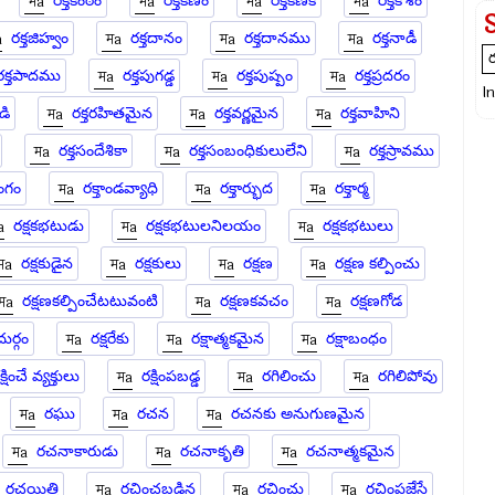
రక్తకంఠం
రక్తకణం
రక్తకణిక
రక్తకోశం
రక్తజిహ్వం
రక్తదానం
రక్తదానము
రక్తనాడీ
రక్తపాదము
రక్తపుగడ్డ
రక్తపుష్పం
రక్తప్రదరం
I
డి
రక్తరహితమైన
రక్తవర్ణమైన
రక్తవాహిని
రక్తసందేశికా
రక్తసంబంధికులులేని
రక్తస్రావము
ాంగం
రక్తాండవ్యాధి
రక్తార్భుద
రక్తార్మ
రక్షకభటుడు
రక్షకభటులనిలయం
రక్షకభటులు
రక్షకుడైన
రక్షకులు
రక్షణ
రక్షణ కల్పించు
రక్షణకల్పించేటటువంటి
రక్షణకవచం
రక్షణగోడ
దుర్గం
రక్షరేకు
రక్షాత్మకమైన
రక్షాబంధం
క్షించే వ్యక్తులు
రక్షింపబడ్డ
రగిలించు
రగిలిపోవు
రఘు
రచన
రచనకు అనుగుణమైన
రచనాకారుడు
రచనాకృతి
రచనాత్మకమైన
రచయిత్రి
రచించబడిన
రచించు
రచింపజేసే