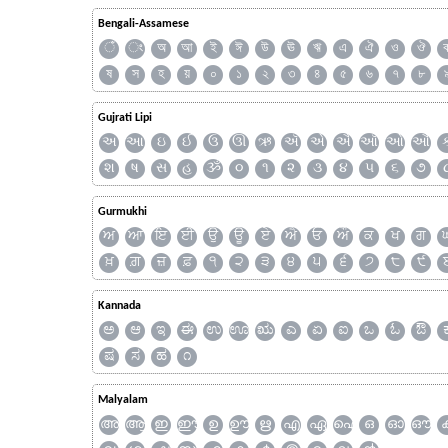
Bengali-Assamese
ঁ
ং
অ
আ
ই
ঈ
উ
ঊ
ঋ
এ
ঐ
ও
ঔ
ষ
স
হ
য়
০
১
২
৩
৪
৫
৬
৭
৮
Gujrati Lipi
અ
આ
ઇ
ઈ
ઉ
ઊ
ઋ
ઍ
એ
ઐ
ઑ
ઓ
ઔ
શ
ષ
સ
હ
ૐ
૦
૧
૨
૩
૪
૫
૬
૭
Gurmukhi
ਅ
ਆ
ਇ
ਈ
ਉ
ਊ
ਏ
ਐ
ਓ
ਔ
ਕ
ਖ
ਗ
ਖ਼
ਗ਼
ਜ਼
ਫ਼
੧
੨
੩
੪
੫
੬
੭
੮
੯
Kannada
ಅ
ಆ
ಇ
ಈ
ಉ
ಊ
ಋ
ಎ
ಏ
ಐ
ಒ
ಓ
ಔ
ಷ
ಸ
ಹ
೧
Malyalam
അ
ആ
ഇ
ഈ
ഉ
ഊ
ഋ
എ
ഏ
ഐ
ഒ
ഓ
ഔ