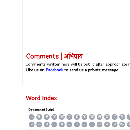
Comments | अभिप्राय
Comments written here will be public after appropriate
Like us on
Facebook
to send us a private message.
Word Index
Devanagari Script
ँ
अः
अं
अ
आ
इ
ई
उ
ऊ
ऋ
ऌ
ऍ
ए
प
फ
ब
भ
म
य
र
ऱ
ल
ळ
व
श
श्र