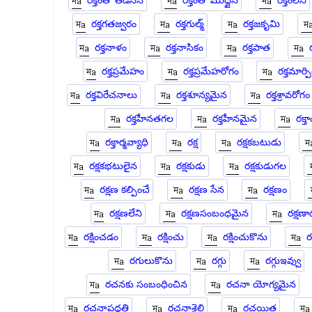
రక్తంతో తడిసిన
రక్తంతో ముద్దైన
రక్తంలేని
రక్తగతజ్వరం
రక్తగుల్మ్
రక్తజకృమి
రక్తనాళం
రక్తనాసికం
రక్తపాత
రక్తప్రమేహం
రక్తప్రమేహరోగం
రక్తమార్పి
రక్తవిరేచనాలు
రక్తశూన్యమైన
రక్తశ్రావరోగం
రక్తహీనతగల
రక్తహీనమైన
రక్త
రక్తార్మవ్యాధి
రక్ష
రక్షకబటుడు
రక్షకభటులైన
రక్షకుడు
రక్షకుడుగల
రక్షణ కల్పించే
రక్షణ సేన
రక్షణం
రక్షణలేని
రక్షణసంబంధమైన
రక్షణా
రక్షించడం
రక్షించు
రక్షించుకొను
ర
రగులుకొను
రగ్గు
రగ్గుఇవ్వు
రచనకు సంబంధించిన
రచనా యోగ్యమైన
రచనాపద్దతి
రచనాశైలి
రచయిత