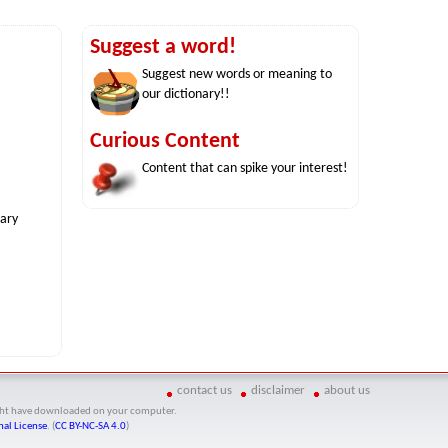
Suggest a word!
Suggest new words or meaning to
our dictionary!!
Curious Content
Content that can spike your interest!
nary
contact us
disclaimer
about us
might have downloaded on your computer.
al License
. (
CC BY-NC-SA 4.0
)