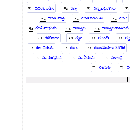
రచింపబడిన
రచ్చ
రచ్చపెట్టుకొను
రజత పాత్ర
రజతజయంతి
రజని
రజనీనాధుడు
రజస్వల
రజస్వలకానటువం
రజోబలం
రజ్జు
రటంతీ
రట్
రణ వీరుడు
రణం
రణంచేయాలనేకోరిక
రణరంగమైన
రణవీరుడు
రతాంధ్రి
రతిపతి
ర