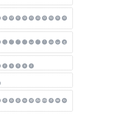
ପ
ଫ
ବ
ଭ
ମ
ଯ
ର
ଲ
ଳ
ଶ
چ
پ
ٹ
ٲ
ٮ
r
s
t
x
z
ஹ
న
ప
ఫ
బ
భ
మ
య
ర
ఱ
ల