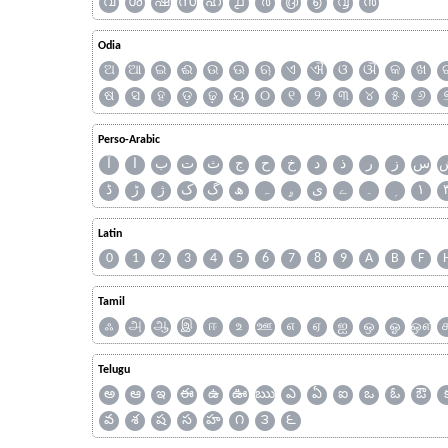
വ
ശ
ഷ
സ
ഹ
൧
൪
൫
൭
൮
൯
Odia
ଅ
ଆ
ଇ
ଈ
ଉ
ଊ
ଋ
ଏ
ଐ
ଓ
ଔ
କ
ଖ
ଷ
ସ
ହ
ଡ଼
ଢ଼
ୟ
୦
୧
୨
୩
୪
୫
୬
Perso-Arabic
س
ز
ر
ذ
د
خ
ح
ج
ث
ت
ب
ا
آ
ڈ
ڑ
ژ
ک
گ
ھ
ہ
ۄ
ی
ے
۔
۱
Latin
0
1
2
3
4
5
6
7
8
9
A
B
F
Tamil
ஃ
அ
ஆ
இ
ஈ
உ
ஊ
எ
ஏ
ஐ
ஒ
ஓ
ஔ
Telugu
అ
ఆ
ఇ
ఈ
ఉ
ఊ
ఋ
ఎ
ఏ
ఐ
ఒ
ఓ
ఔ
వ
శ
ష
స
హ
౧
౩
౬