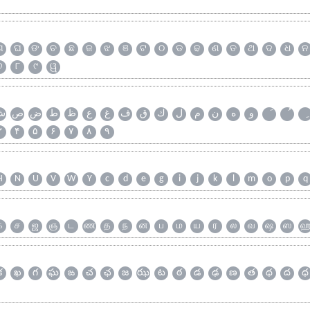
ଗ
ଘ
ଙ
ଚ
ଛ
ଜ
ଝ
ଞ
ଟ
ଠ
ଡ
ଢ
ଣ
ତ
ଥ
ଦ
ଧ
ନ
୭
୮
୯
ୱ
و
ه
ن
م
ل
ك
ق
ف
غ
ع
ظ
ط
ض
ص
ش
۳
۴
۵
۶
۷
۸
۹
H
N
U
V
W
Y
c
d
e
g
i
j
k
l
m
o
p
q
க
ச
ஜ
ஞ
ட
ண
த
ந
ன
ப
ம
ய
ர
ல
வ
ஷ
ஸ
క
ఖ
గ
ఘ
ఙ
చ
ఛ
జ
ఝ
ట
ఠ
డ
ఢ
ణ
త
థ
ద
ధ