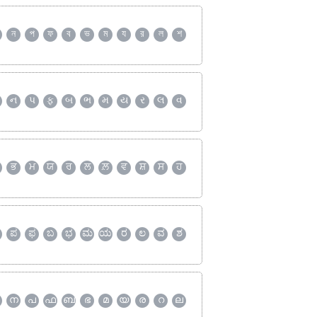
ন
প
ফ
ব
ভ
ম
য
র
ল
শ
ન
પ
ફ
બ
ભ
મ
ય
ર
લ
વ
ਭ
ਮ
ਯ
ਰ
ਲ
ਲ਼
ਵ
ਸ਼
ਸ
ਹ
ಪ
ಫ
ಬ
ಭ
ಮ
ಯ
ರ
ಲ
ವ
ಶ
ന
പ
ഫ
ബ
ഭ
മ
യ
ര
റ
ല