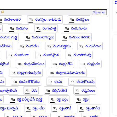
|
Show All
स
రంగశాలతెర
రంగస్థల నాటకుడు
రంగస్థలం
ల
రంగుగల
రంగుపాత్ర
రంగుమారు
రంగుల గుడ్డ
రంగులబొమ్మలు
రంగులు కలిగిన
వేసేపని
రంగులేని
రంగువస్త్రాలు
రంగువేయు
రంజనంగా
రంజనమైన
రంజసానువు
డయైన
రంద్రంచేయటం
రంద్రంలేని
రంధ్రంగల
ేషి
రంధ్రాలగుంపుగల
రంధ్రాలసమూహంగల
ంపం
రంపంతోకోయు
రంపు
రంపుగొలుపు
ంభాతృతియ
రకం
రక్కసిదొంగ
రక్కసులు
ము
రక్త పరీక్ష చేసే వ్యక్తి
రక్త వర్గం
రక్తం
రక్తం మార్పిడి
రక్తం లేని
రక్తంతాగే
రక్తంతాగేది