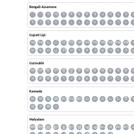
Bengali-Assamese
ঁ
ং
অ
আ
ই
ঈ
উ
ঊ
ঋ
এ
ঐ
ও
ঔ
ষ
স
হ
য়
০
১
২
৩
৪
৫
৬
৭
৮
Gujrati Lipi
અ
આ
ઇ
ઈ
ઉ
ઊ
ઋ
ઍ
એ
ઐ
ઑ
ઓ
ઔ
શ
ષ
સ
હ
ૐ
૦
૧
૨
૩
૪
૫
૬
૭
Gurmukhi
ਅ
ਆ
ਇ
ਈ
ਉ
ਊ
ਏ
ਐ
ਓ
ਔ
ਕ
ਖ
ਗ
ਖ਼
ਗ਼
ਜ਼
ਫ਼
੧
੨
੩
੪
੫
੬
੭
੮
੯
Kannada
ಅ
ಆ
ಇ
ಈ
ಉ
ಊ
ಋ
ಎ
ಏ
ಐ
ಒ
ಓ
ಔ
ಷ
ಸ
ಹ
೧
Malyalam
അ
ആ
ഇ
ഈ
ഉ
ഊ
ഋ
എ
ഏ
ഐ
ഒ
ഓ
ഔ