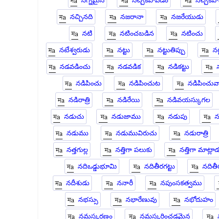
నగ్నమైన
నచ్చకపోవడం
నచ్చకపో
నచ్చినది
నజరానా
నజరేయుడు
నటి
నటించబడిన
నటించు
నటేశ్వరుడు
నట్టు
నట్టుతిప్పు
నట
నడవడించు
నడవడిక
నడికట్టు
నడిపించు
నడిపించుట
నడిపించువ
నడిరాత్రి
నడిరేయి
నడివయస్కుగల
నడుచు
నడుజాము
నడుపు
న
నడుము
నడుమువిరుచు
నడురాత్రి
నత్తగుల్ల
నత్తిగా పలుకు
నత్తిగా మాట్లా
నదిఒడ్డుభూమి
నదితీరగట్టు
నదిత
నదీశుడు
ననారీ
నపుంసకత్వము
నభస్సు
నభారేణువు
నభోదుహం
నమస్కరణం
నమస్కరించడమైన