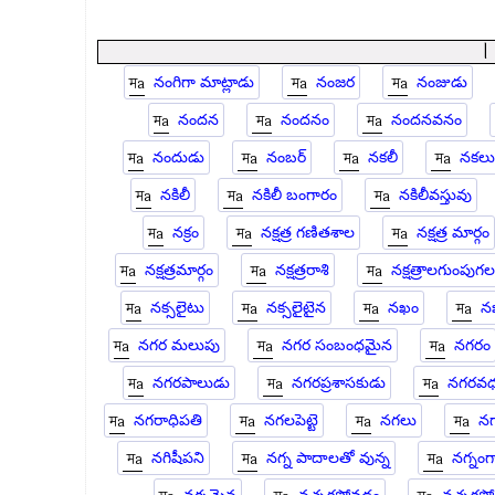
నంగిగా మాట్లాడు
నంజర
నంజుడు
నందన
నందనం
నందనవనం
నందుడు
నంబర్
నకలీ
నకలు
నకిలీ
నకిలీ బంగారం
నకిలీవస్తువు
నక్రం
నక్షత్ర గణితశాల
నక్షత్ర మార్గం
నక్షత్రమార్గం
నక్షత్రరాశి
నక్షత్రాలగుంపుగల
నక్సలైటు
నక్సలైటైన
నఖం
న
నగర మలుపు
నగర సంబంధమైన
నగరం
నగరపాలుడు
నగరప్రశాసకుడు
నగరవధ
నగరాధిపతి
నగలపెట్టె
నగలు
నగ
నగిషీపని
నగ్న పాదాలతో వున్న
నగ్నం