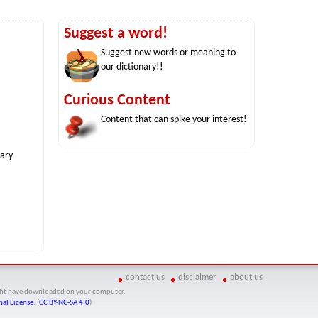
Suggest a word!
Suggest new words or meaning to
our dictionary!!
Curious Content
Content that can spike your interest!
nary
contact us
disclaimer
about us
might have downloaded on your computer.
al License
. (
CC BY-NC-SA 4.0
)