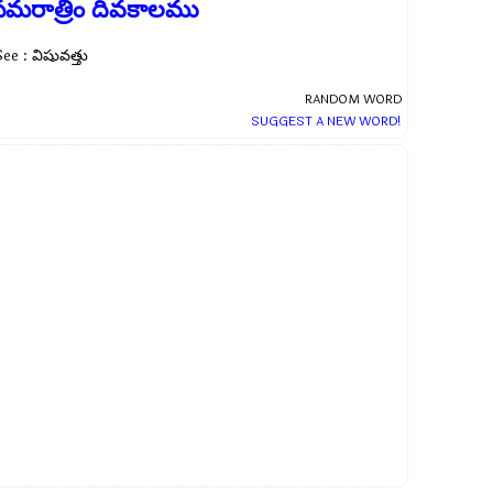
సమరాత్రిం దివకాలము
ee : విషువత్తు
RANDOM WORD
SUGGEST A NEW WORD!