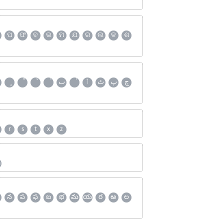
ପ
ଫ
ବ
ଭ
ମ
ଯ
ର
ଲ
ଳ
ଶ
چ
پ
ٹ
ٲ
ٮ
r
s
t
x
z
ஹ
న
ప
ఫ
బ
భ
మ
య
ర
ఱ
ల