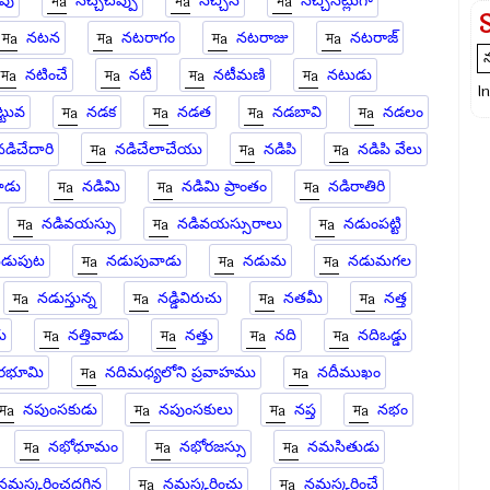
వు
నచ్చచెప్పు
నచ్చిన
నచ్చినట్లుగా
నటన
నటరాగం
నటరాజు
నటరాజ్
నటించే
నటీ
నటీమణి
నటుడు
I
్టువ
నడక
నడత
నడబావి
నడలం
నడిచేదారి
నడిచేలాచేయు
నడిపి
నడిపి వేలు
ాడు
నడిమి
నడిమి ప్రాంతం
నడిరాతిరి
నడివయస్సు
నడివయస్సురాలు
నడుంపట్టి
డుపుట
నడుపువాడు
నడుమ
నడుమగల
నడుస్తున్న
నడ్డివిరుచు
నతమీ
నత్త
డు
నత్తివాడు
నత్తు
నది
నదిఒడ్డు
ీరభూమి
నదిమధ్యలోని ప్రవాహము
నదీముఖం
నపుంసకుడు
నపుంసకులు
నప్త
నభం
నభోధూమం
నభోరజస్సు
నమసితుడు
నమస్కరించదగిన
నమస్కరించు
నమస్కరించే