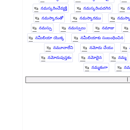
నమస్కరించేవ్యక్తి
నమస్కరింపదగిన
న
నమస్కారంతో
నమస్కారము
నమస్కా
నమస్సు
నమస్సులు
నమాజు
నమీబియా యొక్క
నమీబియాకు సంబంధించిన
నమూనాలేని
నమోదు చేయు
నమోదుపుస్తకం
నమోదైన
నమ్మ
నమ్మకంగా
నమ్