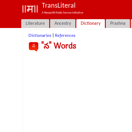
TransLiteral
A Nonprofit Public Service Initiative.
Literature
Ancestry
Dictionary
Prashna
Dictionaries
|
References
"న" Words
న