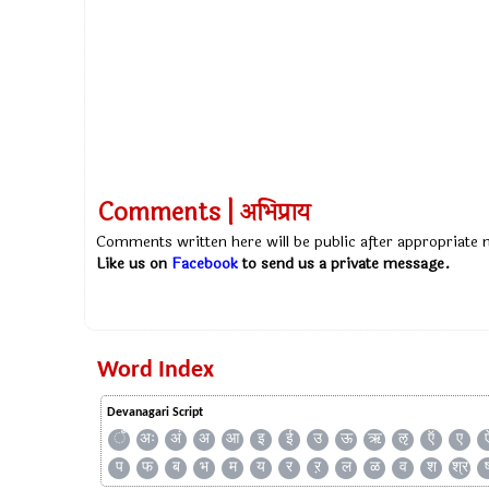
Comments | अभिप्राय
Comments written here will be public after appropriate
Like us on
Facebook
to send us a private message.
Word Index
Devanagari Script
ँ
अः
अं
अ
आ
इ
ई
उ
ऊ
ऋ
ऌ
ऍ
ए
प
फ
ब
भ
म
य
र
ऱ
ल
ळ
व
श
श्र