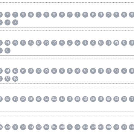
ক
খ
গ
ঘ
ঙ
চ
ছ
জ
ঝ
ঞ
ঠ
ড
ঢ
ণ
ত
থ
দ
ধ
৯
ৰ
ৱ
ક
ખ
ગ
ઘ
ચ
છ
જ
ઝ
ઞ
ટ
ઠ
ડ
ઢ
ણ
ત
થ
દ
ધ
૮
૯
ਘ
ਚ
ਛ
ਜ
ਝ
ਟ
ਠ
ਡ
ਢ
ਣ
ਤ
ਥ
ਦ
ਧ
ਨ
ਪ
ਫ
ਬ
ੲ
ੳ
ੴ
ಕ
ಖ
ಗ
ಘ
ಚ
ಛ
ಜ
ಝ
ಟ
ಠ
ಡ
ಢ
ಣ
ತ
ಥ
ದ
ಧ
ನ
ക
ഖ
ഗ
ഘ
ച
ഛ
ജ
ഝ
ഞ
ട
ഠ
ഡ
ഢ
ണ
ത
ഥ
ദ
ധ