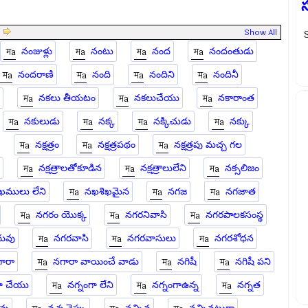
|
Show All
S
నంజుళ్లు
నంటు
నంద
నందంతుడు
నందరాణి
నంది
నందిని
నందినీ
నకలు తీయటం
నకలుచేయు
నకారాంత
నకులుడు
నక్క
నక్కిచుడు
నక్కు
నక్షత్రం
నక్షత్రపథం
నక్షత్రపు మచ్చ గల
నక్షత్రాలతోకూడిన
నక్షత్రాలులేని
నక్సలిజం
ఖములు లేని
నఖశిఖమైన
నగజ
నగజాత
నగరం యొక్క
నగరనివాసి
నగరపాలకసంస్థ
ువు
నగరవాసి
నగరవాసులు
నగరశోధన
ారా
నగారా వాయించే వాడు
నగిషీ
నగిషీ పని
గా చేయు
నగ్నంగా లేని
నగ్నంగాఉన్న
నగ్నత