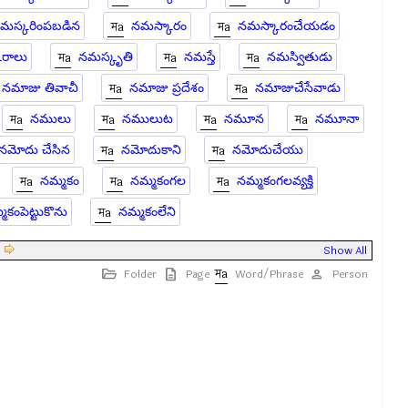
మస్కరింపబడిన
నమస్కారం
నమస్కారంచేయడం
రాలు
నమస్కృతి
నమస్తే
నమస్వితుడు
నమాజు తివాచీ
నమాజు ప్రదేశం
నమాజుచేసేవాడు
నములు
నములుట
నమూన
నమూనా
నమోదు చేసిన
నమోదుకాని
నమోదుచేయు
నమ్మకం
నమ్మకంగల
నమ్మకంగలవ్యక్తి
మకంపెట్టుకొను
నమ్మకంలేని
|
Show All
Folder
Page
Word/Phrase
Person