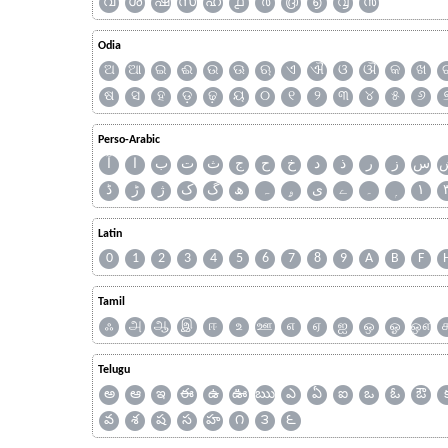
വ
ശ
ഷ
സ
ഹ
൧
൪
൫
൭
൮
൯
Odia
ଅ
ଆ
ଇ
ଈ
ଉ
ଊ
ଋ
ଏ
ଐ
ଓ
ଔ
କ
ଖ
ଷ
ସ
ହ
ଡ଼
ଢ଼
ୟ
୦
୧
୨
୩
୪
୫
୬
Perso-Arabic
س
ز
ر
ذ
د
خ
ح
ج
ث
ت
ب
ا
آ
ڈ
ڑ
ژ
ک
گ
ھ
ہ
ۄ
ی
ے
۔
۱
Latin
0
1
2
3
4
5
6
7
8
9
A
B
F
Tamil
ஃ
அ
ஆ
இ
ஈ
உ
ஊ
எ
ஏ
ஐ
ஒ
ஓ
ஔ
Telugu
అ
ఆ
ఇ
ఈ
ఉ
ఊ
ఋ
ఎ
ఏ
ఐ
ఒ
ఓ
ఔ
వ
శ
ష
స
హ
౧
౩
౬