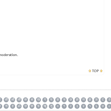
 moderation.
TOP
ऐ
ऑ
ओ
औ
क
क्ष
ख
ग
घ
ङ
च
छ
ज्ञ
ज
झ
ञ
ट
ठ
ष
स
ह
ॐ
ज़
फ़
य़
ॠ
ॡ
०
१
२
३
४
५
६
७
८