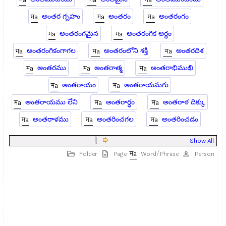
అంతర గృహం
అంతరం
అంతరంగం
అంతరంగమైన
అంతరంగిక అర్థం
అంతరంగికంగాగల
అంతరంలోని శక్తి
అంతరదిశ
అంతరము
అంతరాత్మ
అంతరాభిముఖి
అంతరాయం
అంతరాయమగు
అంతరాయము లేని
అంతరార్ధం
అంతరాళ దిక్కు
అంతరాళము
అంతరించగల
అంతరించడం
|
Show All
Folder
Page
Word/Phrase
Person