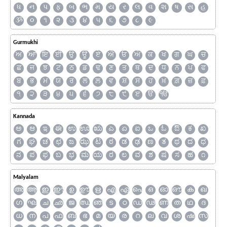
ધ
ન
પ
ફ
બ
ભ
મ
ય
ર
લ
વ
શ
ષ
સ
હ
ૐ
૦
૧
૨
૩
૪
૫
૬
૭
૮
૯
Gurmukhi
ਅ
ਆ
ਇ
ਈ
ਉ
ਊ
ਏ
ਐ
ਓ
ਔ
ਕ
ਖ
ਗ
ਘ
ਚ
ਛ
ਜ
ਝ
ਟ
ਠ
ਡ
ਢ
ਣ
ਤ
ਥ
ਦ
ਧ
ਨ
ਪ
ਫ
ਬ
ਭ
ਮ
ਯ
ਰ
ਲ
ਲ਼
ਵ
ਸ਼
ਸ
ਹ
ਖ਼
ਗ਼
ਜ਼
ਫ਼
੧
੨
੩
੪
੫
੬
੭
੮
੯
ੲ
ੳ
ੴ
Kannada
ಅ
ಆ
ಇ
ಈ
ಉ
ಊ
ಋ
ಎ
ಏ
ಐ
ಒ
ಓ
ಔ
ಕ
ಖ
ಗ
ಘ
ಚ
ಛ
ಜ
ಝ
ಟ
ಠ
ಡ
ಢ
ಣ
ತ
ಥ
ದ
ಧ
ನ
ಪ
ಫ
ಬ
ಭ
ಮ
ಯ
ರ
ಲ
ವ
ಶ
ಷ
ಸ
ಹ
೧
Malyalam
അ
ആ
ഇ
ഈ
ഉ
ഊ
ഋ
എ
ഏ
ഐ
ഒ
ഓ
ഔ
ക
ഖ
ഗ
ഘ
ച
ഛ
ജ
ഝ
ഞ
ട
ഠ
ഡ
ഢ
ണ
ത
ഥ
ദ
ധ
ന
പ
ഫ
ബ
ഭ
മ
യ
ര
റ
ല
വ
ശ
ഷ
സ