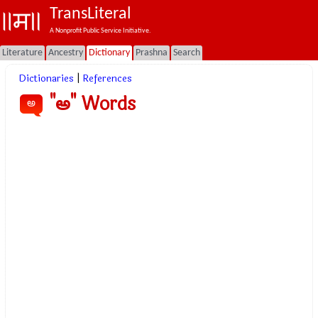
TransLiteral
A Nonprofit Public Service Initiative.
Literature
Ancestry
Dictionary
Prashna
Search
Dictionaries
|
References
"అ" Words
అ