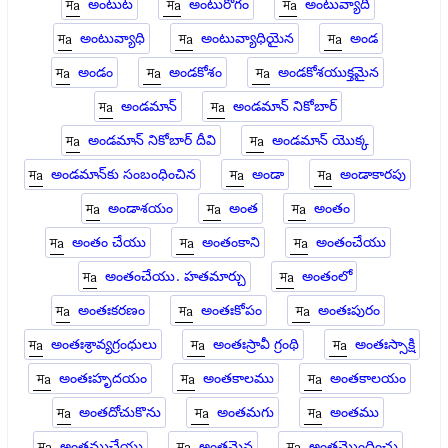
అంటుట
అంటురోగం
అంటువ్యాది
అంటువ్యాధి
అంటువ్యాధియైన
అండ
అండం
అండకోశం
అండకోశయుక్తమైన
అండమాన్
అండమాన్ నికోబార్
అండమాన్ నికోబార్ దీవి
అండమాన్ యొక్క
అండమాన్‍కు సంబంధించిన
అండా
అండాకారపు
అండాశయం
అంత
అంతం
అంతం చేయు
అంతంకాని
అంతంచేయు
అంతంచేయు. హతమార్చు
అంతంలో
అంతఃకరణం
అంతఃకోపం
అంతఃపురం
అంతఃశ్రావ్యగ్రంధులు
అంతఃస్రావీ గ్రంథి
అంతఃస్సాక్షి
అంతఃహృదయం
అంతకాలము
అంతకాలయం
అంతదోచుకొను
అంతమగు
అంతము
అంతముచేయు
అంతమైన
అంతమొందించు