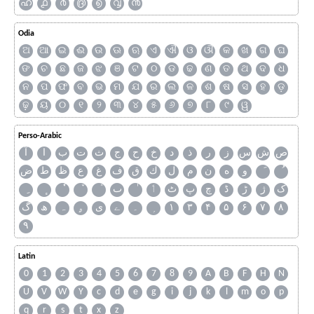
ഹ
൧
൪
൫
൭
൮
൯
Odia
ଅ
ଆ
ଇ
ଈ
ଉ
ଊ
ଋ
ଏ
ଐ
ଓ
ଔ
କ
ଖ
ଗ
ଘ
ଙ
ଚ
ଛ
ଜ
ଝ
ଞ
ଟ
ଠ
ଡ
ଢ
ଣ
ତ
ଥ
ଦ
ଧ
ନ
ପ
ଫ
ବ
ଭ
ମ
ଯ
ର
ଲ
ଳ
ଶ
ଷ
ସ
ହ
ଡ଼
ଢ଼
ୟ
୦
୧
୨
୩
୪
୫
୬
୭
୮
୯
ୱ
Perso-Arabic
ص
ش
س
ز
ر
ذ
د
خ
ح
ج
ث
ت
ب
ا
آ
و
ه
ن
م
ل
ك
ق
ف
غ
ع
ظ
ط
ض
ک
ژ
ڑ
ڈ
چ
پ
ٹ
ٲ
ٮ
گ
ھ
ہ
ۄ
ی
ے
۔
۱
۳
۴
۵
۶
۷
۸
۹
Latin
0
1
2
3
4
5
6
7
8
9
A
B
F
H
N
U
V
W
Y
c
d
e
g
i
j
k
l
m
o
p
q
r
s
t
x
z