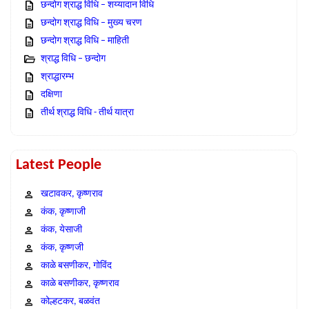
छन्दोग श्राद्ध विधि – शय्यादान विधि
छन्दोग श्राद्ध विधि – मुख्य चरण
छन्दोग श्राद्ध विधि – माहिती
श्राद्ध विधि – छन्दोग
श्राद्धारम्भ
दक्षिणा
तीर्थ श्राद्ध विधि - तीर्थ यात्रा
Latest People
खटावकर, कृष्णराव
कंक, कृष्णाजी
कंक, येसाजी
कंक, कृष्णजी
काळे बसणीकर, गोविंद
काळे बसणीकर, कृष्णराव
कोल्हटकर, बळवंत