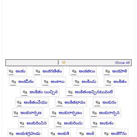
|
Show All
అంకం
అంకగణితం
అంకతలం
అంకపాళి
అంకపీఠం
అంకాలు
అంకించు
అంకితం
అంకితం యిచ్చిన
అంకితంఇచ్చినటువంటి
అంకితంచేయు
అంకితభావం
అంకురం
అంకురార్పణ
అంకురార్పణం
అంకురార్పన
అంకురించిన
అంకురించు
అంకుశం
అంకుశగ్రహుడు
అంకుశి
అంకె
అంకెగొను