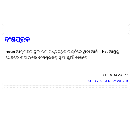
ବଂଶପୂରକ
noun
ଆଖୁଗଛର ଦୁଇ ପଗ ମଧ୍ୟସ୍ଥିତ ଗଣ୍ଠିରେ ଥିବା ଆଖି Ex.
ଆଖୁକୁ
ଖେତରେ ଲଗାଇଲେ ବଂଶପୂରକରୁ ନୂଆ କୁଆଁ ବାହାରେ
RANDOM WORD
SUGGEST A NEW WORD!