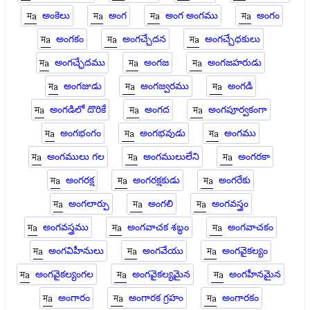
అంకెలు
అంగ
అంగ అంగము
అంగం
అంగకం
అంగచ్చేదన
అంగచ్చేధకులు
అంగచ్ఛేదము
అంగజ
అంగజహరుడు
అంగజుడు
అంగజ్వరము
అంగడి
అంగడిలో దొరికే
అంగద
అంగపూర్వకంగా
అంగభంగం
అంగభవుడు
అంగము
అంగములు గల
అంగములులేని
అంగరకా
అంగరక్ష
అంగరక్షకుడు
అంగరేకు
అంగలార్పు
అంగలి
అంగవస్త్రం
అంగవస్త్రము
అంగవాచక శబ్ధం
అంగవాచకం
అంగవిహీనులు
అంగవేయు
అంగవైకల్యం
అంగవైకల్యంగల
అంగవైకల్యమైన
అంగహీనమైన
అంగారం
అంగారక గ్రహం
అంగారకం