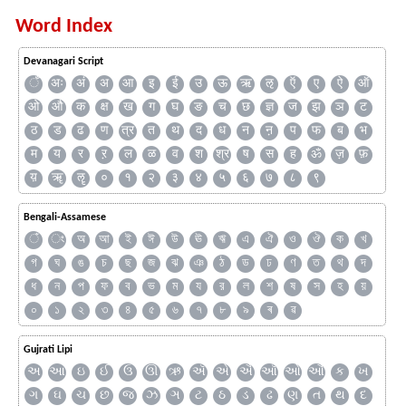
Word Index
Devanagari Script
ँ
अः
अं
अ
आ
इ
ई
उ
ऊ
ऋ
ऌ
ऍ
ए
ऐ
ऑ
ओ
औ
क
क्ष
ख
ग
घ
ङ
च
छ
ज्ञ
ज
झ
ञ
ट
ठ
ड
ढ
ण
त्र
त
थ
द
ध
न
ऩ
प
फ
ब
भ
म
य
र
ऱ
ल
ळ
व
श
श्र
ष
स
ह
ॐ
ज़
फ़
य़
ॠ
ॡ
०
१
२
३
४
५
६
७
८
९
Bengali-Assamese
ঁ
ং
অ
আ
ই
ঈ
উ
ঊ
ঋ
এ
ঐ
ও
ঔ
ক
খ
গ
ঘ
ঙ
চ
ছ
জ
ঝ
ঞ
ঠ
ড
ঢ
ণ
ত
থ
দ
ধ
ন
প
ফ
ব
ভ
ম
য
র
ল
শ
ষ
স
হ
য়
০
১
২
৩
৪
৫
৬
৭
৮
৯
ৰ
ৱ
Gujrati Lipi
અ
આ
ઇ
ઈ
ઉ
ઊ
ઋ
ઍ
એ
ઐ
ઑ
ઓ
ઔ
ક
ખ
ગ
ઘ
ચ
છ
જ
ઝ
ઞ
ટ
ઠ
ડ
ઢ
ણ
ત
થ
દ