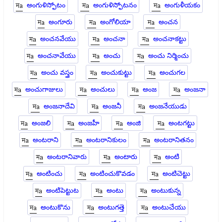
అంగుళిస్ఫోటం
అంగుళిస్ఫోటనం
అంగుళీయకం
అంగూరు
అంగోలియా
అంచన
అంచనవేయు
అంచనా
అంచనాకట్టు
అంచనావేయు
అంచు
అంచు నిర్మించు
అంచు వస్త్రం
అంచుకుట్టు
అంచుగల
అంచుగాజులు
అంచులు
అంజ
అంజనా
అంజనాదేవి
అంజనీ
అంజనేయుడు
అంజలి
అంజహీ
అంజి
అంటగట్టు
అంటరాని
అంటరానికులం
అంటరానితనం
అంటరానివారు
అంటారు
అంటి
అంటించు
అంటించుకొవడం
అంటిచెట్టు
అంటిపెట్టుట
అంటు
అంటుకున్న
అంటుకొను
అంటుగత్తె
అంటుచేయు