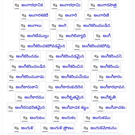
అంగారధానిక
అంగారధామి
అంగారపాత్ర
అంగారశకటి
అంగారి
అంగారిణి
అంగాలు
అంగి
అంగికరించబడిన
అంగిటిముల్లు
అంగిలివ్యాధి
అంగీ
అంగీకరించకపోవడమైన
అంగీకరించకపోవు
అంగీకరించడం
అంగీకరించడమైన
అంగీకరించని
అంగీకరించబడిన
అంగీకరించిన
అంగీకరించు
అంగీకరించువాడు
అంగీకరింపచేయు
అంగీకారం
అంగీకారంకాని
అంగీకారంకుదిరిన
అంగీకారభావన
అంగీకారము
అంగీకృతమైన
అంగీకృతి
అంగీరసభరితమైన
అంగీవాచక శబ్ధం
అంగీవాచకం
అంగుటం
అంగుళం
అంగుళము
అంగుళి
అంగుళి త్రాణం
అంగుళిమోటనం