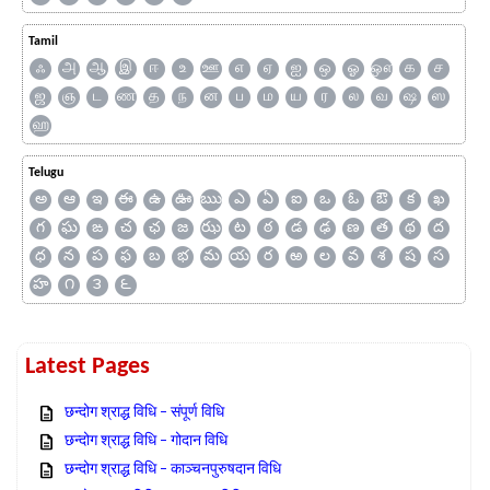
Tamil
ஃ
அ
ஆ
இ
ஈ
உ
ஊ
எ
ஏ
ஐ
ஒ
ஓ
ஔ
க
ச
ஜ
ஞ
ட
ண
த
ந
ன
ப
ம
ய
ர
ல
வ
ஷ
ஸ
ஹ
Telugu
అ
ఆ
ఇ
ఈ
ఉ
ఊ
ఋ
ఎ
ఏ
ఐ
ఒ
ఓ
ఔ
క
ఖ
గ
ఘ
ఙ
చ
ఛ
జ
ఝ
ట
ఠ
డ
ఢ
ణ
త
థ
ద
ధ
న
ప
ఫ
బ
భ
మ
య
ర
ఱ
ల
వ
శ
ష
స
హ
౧
౩
౬
Latest Pages
छन्दोग श्राद्ध विधि – संपूर्ण विधि
छन्दोग श्राद्ध विधि – गोदान विधि
छन्दोग श्राद्ध विधि – काञ्चनपुरुषदान विधि