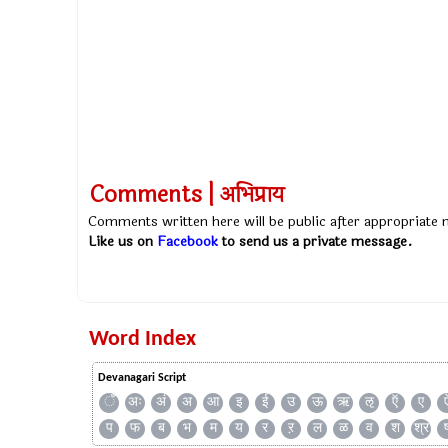
Comments | अभिप्राय
Comments written here will be public after appropriate
Like us on
Facebook
to send us a private message.
Word Index
Devanagari Script
ँ
अः
अं
अ
आ
इ
ई
उ
ऊ
ऋ
ऌ
ऍ
ए
प
फ
ब
भ
म
य
र
ऱ
ल
ळ
व
श
श्र