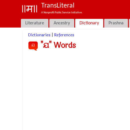
TransLiteral
A Nonprofit Public Service Initiative.
Literature
Ancestry
Dictionary
Prashna
Dictionaries
|
References
"ଯ" Words
ଯ