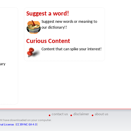
Suggest a word!
Suggest new words or meaning to
our dictionary!!
Curious Content
Content that can spike your interest!
nary
contact us
disclaimer
about us
might have downloaded on your computer.
al License
. (
CC BY-NC-SA 4.0
)