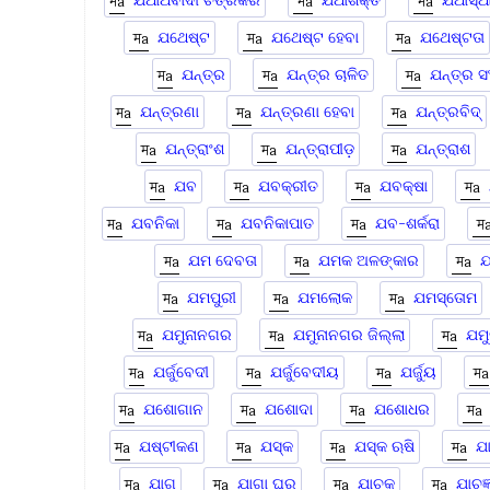
ଯଥାର୍ଥବାଦୀ ଚିତ୍ରକର
ଯଥାଶକ୍ତି
ଯଥାସ୍ଥ
ଯଥେଷ୍ଟ
ଯଥେଷ୍ଟ ହେବା
ଯଥେଷ୍ଟତା
ଯନ୍ତ୍ର
ଯନ୍ତ୍ର ଚାଳିତ
ଯନ୍ତ୍ର ସ
ଯନ୍ତ୍ରଣା
ଯନ୍ତ୍ରଣା ହେବା
ଯନ୍ତ୍ରବିଦ୍
ଯନ୍ତ୍ରାଂଶ
ଯନ୍ତ୍ରାପୀଡ଼
ଯନ୍ତ୍ରାଶ
ଯବ
ଯବକ୍ରୀତ
ଯବକ୍ଷା
ଯବନିକା
ଯବନିକାପାତ
ଯବ-ଶର୍କରା
ଯମ ଦେବତା
ଯମକ ଅଳଙ୍କାର
ଯମପୁରୀ
ଯମଲୋକ
ଯମସ୍ତୋମ
ଯମୁନାନଗର
ଯମୁନାନଗର ଜିଲ୍ଲା
ଯମ
ଯର୍ଜୁବେଦୀ
ଯର୍ଜୁବେଦୀୟ
ଯର୍ଜୁୟ
ଯଶୋଗାନ
ଯଶୋଦା
ଯଶୋଧର
ଯଷ୍ଟୀକଣ
ଯସ୍କ
ଯସ୍କ ଋଷି
ଯ
ଯାଗ
ଯାଗା ଘର
ଯାଚକ
ଯାଚଜ୍ଞ