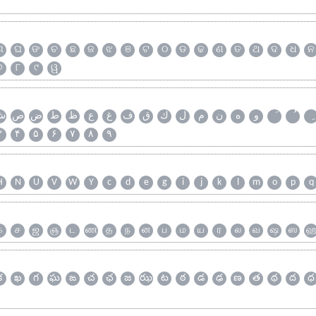
ଗ
ଘ
ଙ
ଚ
ଛ
ଜ
ଝ
ଞ
ଟ
ଠ
ଡ
ଢ
ଣ
ତ
ଥ
ଦ
ଧ
ନ
୭
୮
୯
ୱ
و
ه
ن
م
ل
ك
ق
ف
غ
ع
ظ
ط
ض
ص
ش
۳
۴
۵
۶
۷
۸
۹
H
N
U
V
W
Y
c
d
e
g
i
j
k
l
m
o
p
q
க
ச
ஜ
ஞ
ட
ண
த
ந
ன
ப
ம
ய
ர
ல
வ
ஷ
ஸ
క
ఖ
గ
ఘ
ఙ
చ
ఛ
జ
ఝ
ట
ఠ
డ
ఢ
ణ
త
థ
ద
ధ