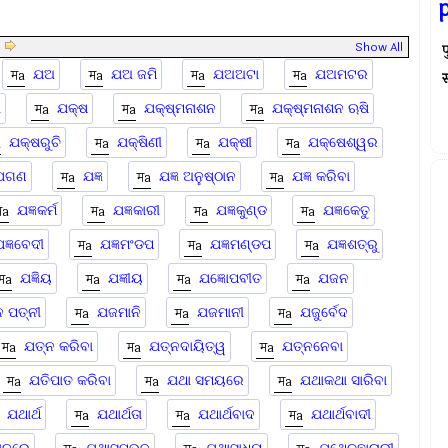
|
Show All
प
ଯଅ
ଯଅ ଜମି
ଯଅଅଟା
ଯଅମଟର
स्
ା
ଯକ୍ଷ
ଯକ୍ଷ୍ମନାଶନ
ଯକ୍ଷ୍ମନାଶନ ଋଷି
ଯକ୍ଷରୁଚି
ଯକ୍ଷିଣୀ
ଯକ୍ଷୀ
ଯକ୍ଷେଶ୍ୱର
ଯଗଣ
ଯଜ୍ଞ
ଯଜ୍ଞ ଅନୁଷ୍ଠାନ
ଯଜ୍ଞ କରିବା
ଯଜ୍ଞକର୍ମ
ଯଜ୍ଞକାରୀ
ଯଜ୍ଞକୁଣ୍ଡ
ଯଜ୍ଞକେତୁ
ଜ୍ଞବେଦୀ
ଯଜ୍ଞମଂଡପ
ଯଜ୍ଞମଣ୍ଡପ
ଯଜ୍ଞଶତ୍ରୁ
ଯଜ୍ଞିୟ
ଯଜ୍ଞୀୟ
ଯଜ୍ଞୋପବୀତ
ଯଜନ
 ପତ୍ନୀ
ଯଜମାନି
ଯଜମାନୀ
ଯଜୁର୍ବେଦ
ଯତ୍ନ କରିବା
ଯତ୍ନଦାୟିତ୍ୱ
ଯତ୍ନନେବା
ଯତିପାତ କରିବା
ଯଥା ସମୟରେ
ଯଥାକଥା ସାରିବା
ଯଥାର୍ଥ
ଯଥାର୍ଥତା
ଯଥାର୍ଥବାଦ
ଯଥାର୍ଥବାଦୀ