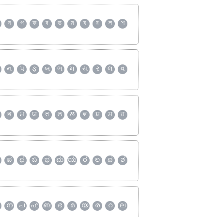
ন
প
ফ
ব
ভ
ম
য
র
ল
শ
ન
પ
ફ
બ
ભ
મ
ય
ર
લ
વ
ਭ
ਮ
ਯ
ਰ
ਲ
ਲ਼
ਵ
ਸ਼
ਸ
ਹ
ಪ
ಫ
ಬ
ಭ
ಮ
ಯ
ರ
ಲ
ವ
ಶ
ന
പ
ഫ
ബ
ഭ
മ
യ
ര
റ
ല