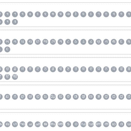
ক
খ
গ
ঘ
ঙ
চ
ছ
জ
ঝ
ঞ
ঠ
ড
ঢ
ণ
ত
থ
দ
ধ
৯
ৰ
ৱ
ક
ખ
ગ
ઘ
ચ
છ
જ
ઝ
ઞ
ટ
ઠ
ડ
ઢ
ણ
ત
થ
દ
ધ
૮
૯
ਘ
ਚ
ਛ
ਜ
ਝ
ਟ
ਠ
ਡ
ਢ
ਣ
ਤ
ਥ
ਦ
ਧ
ਨ
ਪ
ਫ
ਬ
ੲ
ੳ
ੴ
ಕ
ಖ
ಗ
ಘ
ಚ
ಛ
ಜ
ಝ
ಟ
ಠ
ಡ
ಢ
ಣ
ತ
ಥ
ದ
ಧ
ನ
ക
ഖ
ഗ
ഘ
ച
ഛ
ജ
ഝ
ഞ
ട
ഠ
ഡ
ഢ
ണ
ത
ഥ
ദ
ധ