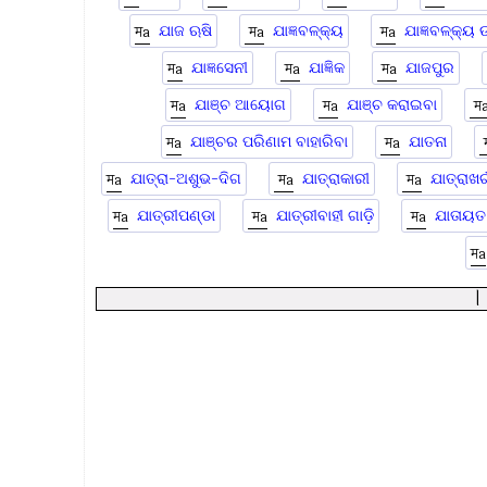
ଯାଜ ଋଷି
ଯାଜ୍ଞବଳ୍କ୍ୟ
ଯାଜ୍ଞବଳ୍କ୍ୟ
ଯାଜ୍ଞସେନୀ
ଯାଜ୍ଞିକ
ଯାଜପୁର
ଯାଞ୍ଚ ଆୟୋଗ
ଯାଞ୍ଚ କରାଇବା
ଯାଞ୍ଚର ପରିଣାମ ବାହାରିବା
ଯାତନା
ଯାତ୍ରା-ଅଶୁଭ-ଦିଗ
ଯାତ୍ରାକାରୀ
ଯାତ୍ରାଖର୍
ଯାତ୍ରୀପଣ୍ଡା
ଯାତ୍ରୀବାହୀ ଗାଡ଼ି
ଯାତାୟତ