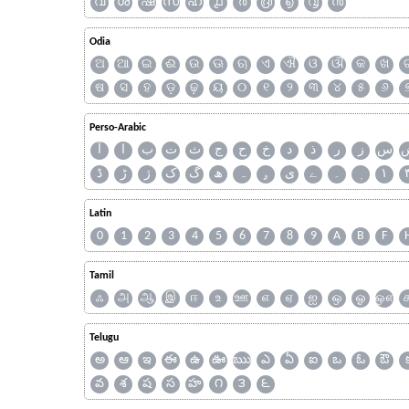
വ
ശ
ഷ
സ
ഹ
൧
൪
൫
൭
൮
൯
Odia
ଅ
ଆ
ଇ
ଈ
ଉ
ଊ
ଋ
ଏ
ଐ
ଓ
ଔ
କ
ଖ
ଷ
ସ
ହ
ଡ଼
ଢ଼
ୟ
୦
୧
୨
୩
୪
୫
୬
Perso-Arabic
س
ز
ر
ذ
د
خ
ح
ج
ث
ت
ب
ا
آ
ڈ
ڑ
ژ
ک
گ
ھ
ہ
ۄ
ی
ے
۔
۱
Latin
0
1
2
3
4
5
6
7
8
9
A
B
F
Tamil
ஃ
அ
ஆ
இ
ஈ
உ
ஊ
எ
ஏ
ஐ
ஒ
ஓ
ஔ
Telugu
అ
ఆ
ఇ
ఈ
ఉ
ఊ
ఋ
ఎ
ఏ
ఐ
ఒ
ఓ
ఔ
వ
శ
ష
స
హ
౧
౩
౬