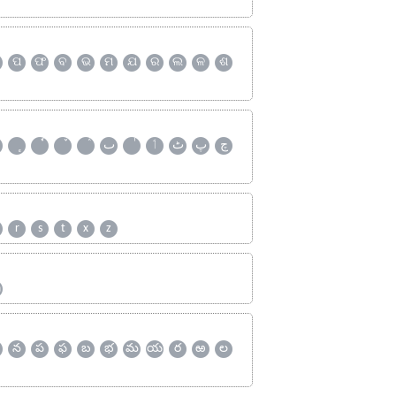
ପ
ଫ
ବ
ଭ
ମ
ଯ
ର
ଲ
ଳ
ଶ
چ
پ
ٹ
ٲ
ٮ
r
s
t
x
z
ஹ
న
ప
ఫ
బ
భ
మ
య
ర
ఱ
ల