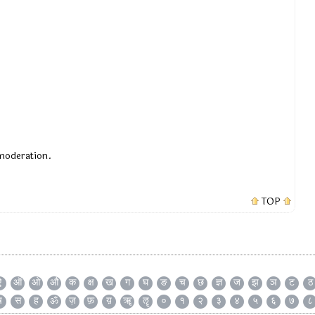
 moderation.
TOP
ऐ
ऑ
ओ
औ
क
क्ष
ख
ग
घ
ङ
च
छ
ज्ञ
ज
झ
ञ
ट
ठ
ष
स
ह
ॐ
ज़
फ़
य़
ॠ
ॡ
०
१
२
३
४
५
६
७
८