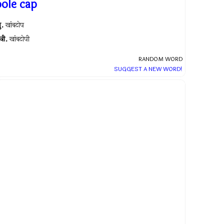
pole cap
ु.
खांबटोप
त्री.
खांबटोपी
RANDOM WORD
SUGGEST A NEW WORD!