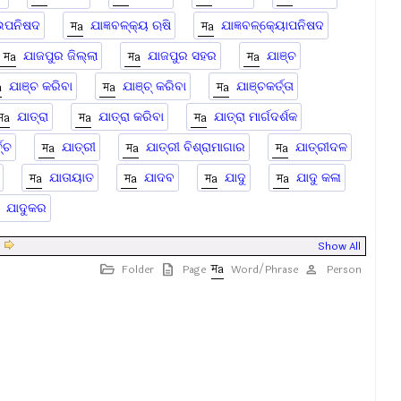
 ଉପନିଷଦ
ଯାଜ୍ଞବଳ୍କ୍ୟ ଋଷି
ଯାଜ୍ଞବଳ୍କ୍ୟୋପନିଷଦ
ଯାଜପୁର ଜିଲ୍ଲା
ଯାଜପୁର ସହର
ଯାଞ୍ଚ
ଯାଞ୍ଚ କରିବା
ଯାଞ୍ଚ୍ କରିବା
ଯାଞ୍ଚକର୍ତ୍ତା
ଯାତ୍ରା
ଯାତ୍ରା କରିବା
ଯାତ୍ରା ମାର୍ଗଦର୍ଶକ
ଚ୍ଚ
ଯାତ୍ରୀ
ଯାତ୍ରୀ ବିଶ୍ରାମାଗାର
ଯାତ୍ରୀଦଳ
ଯାତାୟାତ
ଯାଦବ
ଯାଦୁ
ଯାଦୁ କଳା
ଯାଦୁକର
|
Show All
Folder
Page
Word/Phrase
Person