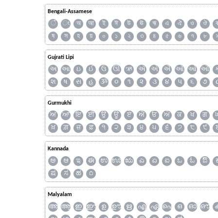
Bengali-Assamese
ঁ
ং
অ
আ
ই
ঈ
উ
ঊ
ঋ
এ
ঐ
ও
ঔ
ষ
স
হ
য়
০
১
২
৩
৪
৫
৬
৭
৮
Gujrati Lipi
અ
આ
ઇ
ઈ
ઉ
ઊ
ઋ
ઍ
એ
ઐ
ઑ
ઓ
ઔ
શ
ષ
સ
હ
ૐ
૦
૧
૨
૩
૪
૫
૬
૭
Gurmukhi
ਅ
ਆ
ਇ
ਈ
ਉ
ਊ
ਏ
ਐ
ਓ
ਔ
ਕ
ਖ
ਗ
ਖ਼
ਗ਼
ਜ਼
ਫ਼
੧
੨
੩
੪
੫
੬
੭
੮
੯
Kannada
ಅ
ಆ
ಇ
ಈ
ಉ
ಊ
ಋ
ಎ
ಏ
ಐ
ಒ
ಓ
ಔ
ಷ
ಸ
ಹ
೧
Malyalam
അ
ആ
ഇ
ഈ
ഉ
ഊ
ഋ
എ
ഏ
ഐ
ഒ
ഓ
ഔ