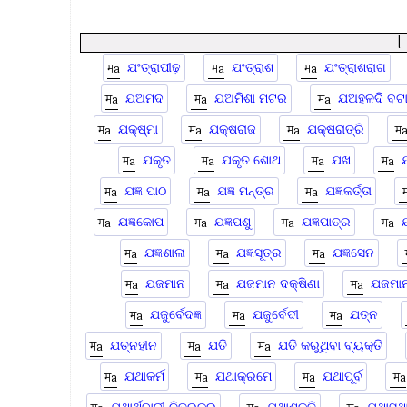
ଯଂତ୍ରାପୀଢ଼
ଯଂତ୍ରାଶ
ଯଂତ୍ରାଶରାଗ
ଯଅମଦ
ଯଅମିଶା ମଟର
ଯ‍ଅହଳଦି ବଟ
ଯକ୍ଷ୍ମା
ଯକ୍ଷରାଜ
ଯକ୍ଷରାତ୍ରି
ଯକୃତ
ଯକୃତ ଶୋଥ
ଯଖ
ଯଜ୍ଞ ପାଠ
ଯଜ୍ଞ ମନ୍ତ୍ର
ଯଜ୍ଞକର୍ତ୍ତା
ଯଜ୍ଞକୋପ
ଯଜ୍ଞପଶୁ
ଯଜ୍ଞପାତ୍ର
ଯ
ଯଜ୍ଞଶାଳା
ଯଜ୍ଞସୂତ୍ର
ଯଜ୍ଞସେନ
ଯଜମାନ
ଯଜମାନ ଦକ୍ଷିଣା
ଯଜମାନ
ଯଜୁର୍ବେଦଜ୍ଞ
ଯଜୁର୍ବେଦୀ
ଯତ୍ନ
ଯତ୍ନହୀନ
ଯତି
ଯତି କରୁଥିବା ବ୍ୟକ୍ତି
ଯଥାକର୍ମ
ଯଥାକ୍ରମେ
ଯଥାପୂର୍ବ