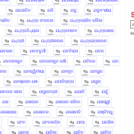
ାନରେ
ଯଥାସମ୍ଭବ
ଯଥାସାଧ୍ୟ
ଯଥେଚ୍ଛାଚାରୀ
ଯଥୋଚିତ
ଯଦି
ଯଦୁ
ଯଦୁବଂଶୀୟ
ଂଚାଳିତ
ଯନ୍ତ୍ର ସଂରଚନା
ଯନ୍ତ୍ରଚାଳିତ ନୌକା
ଯନ୍ତ୍ରବିନ୍ୟାସ
ଯନ୍ତ୍ରମାନବ
ଯନ୍ତ୍ରଶାଳା
I
ଯନ୍ତ୍ରୀ
ଯନ୍ତ୍ରୀକରଣ
ଯନ୍ତ୍ରୋପକରଣ
ଯବକାଚ
ଯବଚତୁର୍ଥୀ
ଯବତିକ୍ତା
ଯବନ
ଯବାପମରୁତ
ଯବାପମରୁତ ଋଷି
ଯବିନର
ଯମ
ଯମଜ
ଯମଦ୍ୱିତୀୟା
ଯମଦୂତ
ଯମପୁର
ଯମସ୍ତୋମ ଯଜ୍ଞ
ଯମାତିରାତ୍ର
ଯମୁନା
ୁନାନଗର ସହର
ଯମୁନେତ୍ରୀ
ଯଯାତି
ଯର୍ଜୁ
ଯଶ
ଯଶଗାନ
ଯଶଗାନ କରିବା
ଯଶସ୍ୱୀ
ଯଶୋଧାରା
ଯଶୋବର
ଯଶୋମତି
ଯଷ୍ଟିମଧୁ
ା
ଯାଂଚ
ଯାଂଚକର୍ତ୍ତା
ଯାଆ
ଯାଆଁଳା
ା
ଯାଚନା
ଯାଚିକା
ଯାଚିତ
ଯାଚିବା