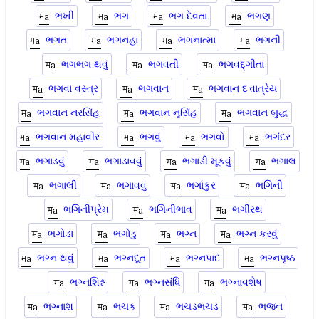
ભખી
ભગ
ભગ દેવતા
ભગણ
ભગત
ભગનહા
ભગનાત્મા
ભગની
ભગભગ થવું
ભગવતી
ભગવદ્ગીતા
ભગવા વસ્ત્ર
ભગવાન
ભગવાન દત્તાત્રેય
ભગવાન નરસિંહ
ભગવાન નૃસિંહ
ભગવાન બુદ્ધ
ભગવાન મહાવીર
ભગવું
ભગવો
ભગંદર
ભગાડવું
ભગાડાવવું
ભગાડી મૂકવું
ભગાલ
ભગાલી
ભગાવવું
ભગાંકુર
ભગિની
ભગિનીપ્રેમ
ભગિનીભાવ
ભગીરથ
ભગોડા
ભગોડુ
ભગ્ન
ભગ્ન કરવું
ભગ્ન થવું
ભગ્નદૂત
ભગ્નપાદ
ભગ્નપૃષ્ઠ
ભગ્નશિશ્ન
ભગ્નસંધિ
ભગ્નાવશેષ
ભગ્નાશ
ભચક
ભચડભચડ
ભજન