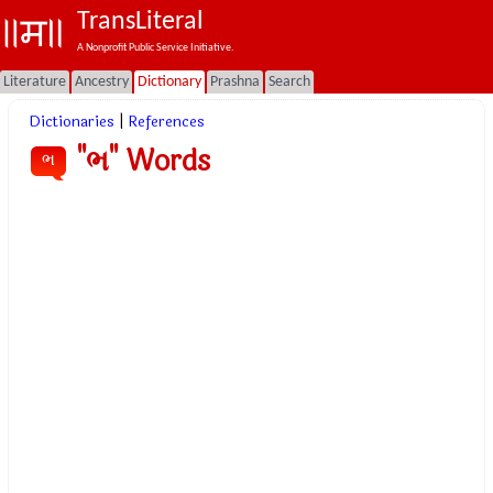
TransLiteral
A Nonprofit Public Service Initiative.
Literature
Ancestry
Dictionary
Prashna
Search
Dictionaries
|
References
"ભ" Words
ભ