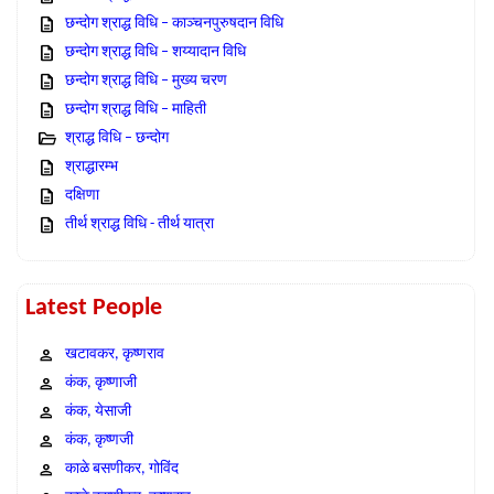
छन्दोग श्राद्ध विधि – काञ्चनपुरुषदान विधि
छन्दोग श्राद्ध विधि – शय्यादान विधि
छन्दोग श्राद्ध विधि – मुख्य चरण
छन्दोग श्राद्ध विधि – माहिती
श्राद्ध विधि – छन्दोग
श्राद्धारम्भ
दक्षिणा
तीर्थ श्राद्ध विधि - तीर्थ यात्रा
Latest People
खटावकर, कृष्णराव
कंक, कृष्णाजी
कंक, येसाजी
कंक, कृष्णजी
काळे बसणीकर, गोविंद