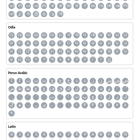
ധ
ന
പ
ഫ
ബ
ഭ
മ
യ
ര
റ
ല
വ
ശ
ഷ
സ
ഹ
൧
൪
൫
൭
൮
൯
Odia
ଅ
ଆ
ଇ
ଈ
ଉ
ଊ
ଋ
ଏ
ଐ
ଓ
ଔ
କ
ଖ
ଗ
ଘ
ଙ
ଚ
ଛ
ଜ
ଝ
ଞ
ଟ
ଠ
ଡ
ଢ
ଣ
ତ
ଥ
ଦ
ଧ
ନ
ପ
ଫ
ବ
ଭ
ମ
ଯ
ର
ଲ
ଳ
ଶ
ଷ
ସ
ହ
ଡ଼
ଢ଼
ୟ
୦
୧
୨
୩
୪
୫
୬
୭
୮
୯
ୱ
Perso-Arabic
ص
ش
س
ز
ر
ذ
د
خ
ح
ج
ث
ت
ب
ا
آ
و
ه
ن
م
ل
ك
ق
ف
غ
ع
ظ
ط
ض
ک
ژ
ڑ
ڈ
چ
پ
ٹ
ٲ
ٮ
گ
ھ
ہ
ۄ
ی
ے
۔
۱
۳
۴
۵
۶
۷
۸
۹
Latin
0
1
2
3
4
5
6
7
8
9
A
B
F
H
N