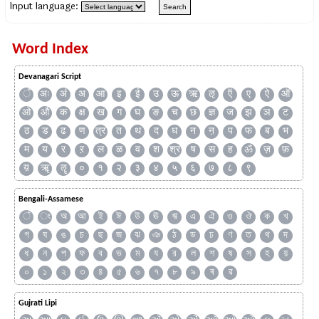
Input language:
Word Index
Devanagari Script
ँ
अः
अं
अ
आ
इ
ई
उ
ऊ
ऋ
ऌ
ऍ
ए
ऐ
ऑ
ओ
औ
क
क्ष
ख
ग
घ
ङ
च
छ
ज्ञ
ज
झ
ञ
ट
ठ
ड
ढ
ण
त्र
त
थ
द
ध
न
ऩ
प
फ
ब
भ
म
य
र
ऱ
ल
ळ
व
श
श्र
ष
स
ह
ॐ
ज़
फ़
य़
ॠ
ॡ
०
१
२
३
४
५
६
७
८
९
Bengali-Assamese
ঁ
ং
অ
আ
ই
ঈ
উ
ঊ
ঋ
এ
ঐ
ও
ঔ
ক
খ
গ
ঘ
ঙ
চ
ছ
জ
ঝ
ঞ
ঠ
ড
ঢ
ণ
ত
থ
দ
ধ
ন
প
ফ
ব
ভ
ম
য
র
ল
শ
ষ
স
হ
য়
০
১
২
৩
৪
৫
৬
৭
৮
৯
ৰ
ৱ
Gujrati Lipi