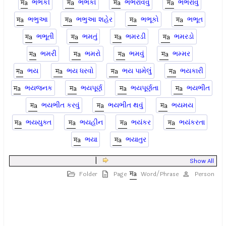
ભભકી
ભભકો
ભભરાવવું
ભભરાવું
ભભુઆ
ભભુઆ શહેર
ભભૂકો
ભભૂત
ભભૂતી
ભમતું
ભમરડી
ભમરડો
ભમરી
ભમરો
ભમવું
ભમ્મર
ભય
ભય ધરવો
ભય પામેલું
ભયકારી
ભયજનક
ભયપૂર્ણ
ભયપૂર્ણતા
ભયભીત
ભયભીત કરવું
ભયભીત થવું
ભયમય
ભયયુક્ત
ભયહીન
ભયંકર
ભયંકરતા
ભયા
ભયાતુર
|
Show All
Folder
Page
Word/Phrase
Person