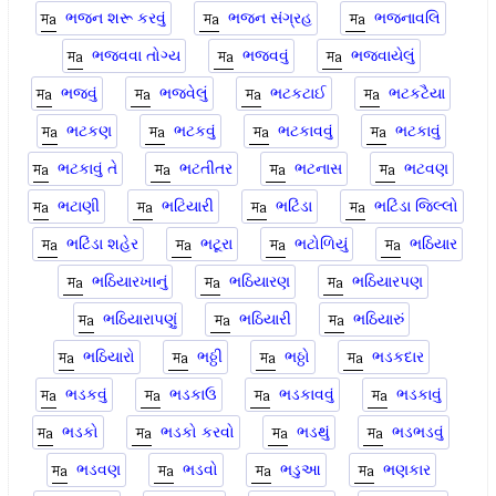
ભજન શરૂ કરવું
ભજન સંગ્રહ
ભજનાવલિ
ભજવવા તોગ્ય
ભજવવું
ભજવાયેલું
ભજવું
ભજવેલું
ભટકટાઈ
ભટકટૈયા
ભટકણ
ભટકવું
ભટકાવવું
ભટકાવું
ભટકાવું તે
ભટતીતર
ભટનાસ
ભટવણ
ભટાણી
ભટિયારી
ભટિંડા
ભટિંડા જિલ્લો
ભટિંડા શહેર
ભટૂરા
ભટોળિયું
ભઠિયાર
ભઠિયારખાનું
ભઠિયારણ
ભઠિયારપણ
ભઠિયારાપણું
ભઠિયારી
ભઠિયારું
ભઠિયારો
ભઠ્ઠી
ભઠ્ઠો
ભડકદાર
ભડકવું
ભડકાઉ
ભડકાવવું
ભડકાવું
ભડકો
ભડકો કરવો
ભડથું
ભડભડવું
ભડવણ
ભડવો
ભડુઆ
ભણકાર