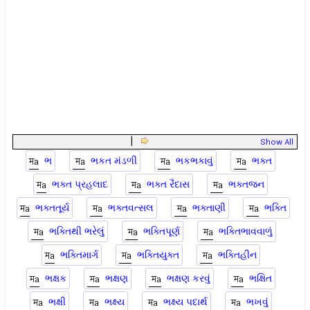
|
Show All
ભ
ભકત મંડળી
ભકભકાવું
ભક્ત
ભક્ત પ્રહલાદ
ભક્ત રૈદાસ
ભક્તજન
ભક્તતૂર્ય
ભક્તવત્સલ
ભક્તાણી
ભક્તિ
ભક્તિથી ભરેલું
ભક્તિપૂર્ણ
ભક્તિભાવવાળું
ભક્તિમાર્ગ
ભક્તિયુક્ત
ભક્તિહીન
ભક્ષક
ભક્ષણ
ભક્ષણ કરવું
ભક્ષિત
ભક્ષી
ભક્ષ્ય
ભક્ષ્ય પદાર્થ
ભખવું