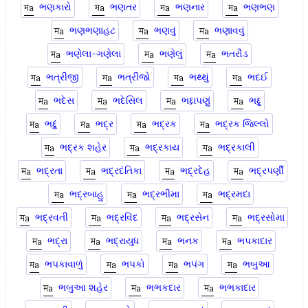
ભણકારો
ભણતર
ભણનાર
ભણભણ
ભણભણાહટ
ભણવું
ભણાવવું
ભણેલા-ગણેલા
ભણેલું
ભતરૌડ
ભત્રીજી
ભત્રીજો
ભથ્થું
ભદઈ
ભદેસ
ભદેસિલ
ભદ્દાપણું
ભદ્દુ
ભદ્દું
ભદ્ર
ભદ્રક
ભદ્રક જિલ્લો
ભદ્રક શહેર
ભદ્રકાય
ભદ્રકાલી
ભદ્રતા
ભદ્રદંતિકા
ભદ્રદેહ
ભદ્રપર્ણી
ભદ્રબાહુ
ભદ્રભીમા
ભદ્રમદા
ભદ્રવતી
ભદ્રવિંદ
ભદ્રસેન
ભદ્રસોમા
ભદ્રા
ભદ્રાયુધ
ભનક
ભપકાદાર
ભપકાવાળું
ભપકો
ભપંગ
ભબુઆ
ભબુઆ શહેર
ભભકદાર
ભભકાદાર