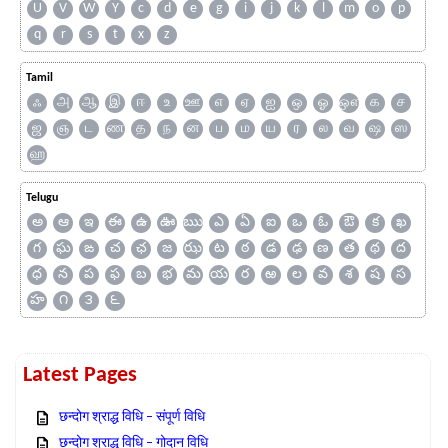
U
V
W
Y
c
d
e
g
i
j
k
l
m
o
p
q
r
s
t
x
z
Tamil
ஃ
அ
ஆ
இ
ஈ
உ
ஊ
எ
ஏ
ஐ
ஒ
ஓ
ஔ
க
ச
ஜ
ஞ
ட
ண
த
ந
ன
ப
ம
ய
ர
ல
வ
ஷ
ஸ
ஹ
Telugu
అ
ఆ
ఇ
ఈ
ఉ
ఊ
ఋ
ఎ
ఏ
ఐ
ఒ
ఓ
ఔ
క
ఖ
గ
ఘ
ఙ
చ
ఛ
జ
ఝ
ట
ఠ
డ
ఢ
ణ
త
థ
ద
ధ
న
ప
ఫ
బ
భ
మ
య
ర
ఱ
ల
వ
శ
ష
స
హ
౧
౩
౬
Latest Pages
छन्दोग श्राद्ध विधि – संपूर्ण विधि
छन्दोग श्राद्ध विधि – गोदान विधि