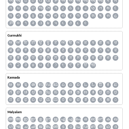
અ
આ
ઇ
ઈ
ઉ
ઊ
ઋ
ઍ
એ
ઐ
ઑ
ઓ
ઔ
ક
ખ
ગ
ઘ
ચ
છ
જ
ઝ
ઞ
ટ
ઠ
ડ
ઢ
ણ
ત
થ
દ
ધ
ન
પ
ફ
બ
ભ
મ
ય
ર
લ
વ
શ
ષ
સ
હ
ૐ
૦
૧
૨
૩
૪
૫
૬
૭
૮
૯
Gurmukhi
ਅ
ਆ
ਇ
ਈ
ਉ
ਊ
ਏ
ਐ
ਓ
ਔ
ਕ
ਖ
ਗ
ਘ
ਚ
ਛ
ਜ
ਝ
ਟ
ਠ
ਡ
ਢ
ਣ
ਤ
ਥ
ਦ
ਧ
ਨ
ਪ
ਫ
ਬ
ਭ
ਮ
ਯ
ਰ
ਲ
ਲ਼
ਵ
ਸ਼
ਸ
ਹ
ਖ਼
ਗ਼
ਜ਼
ਫ਼
੧
੨
੩
੪
੫
੬
੭
੮
੯
ੲ
ੳ
ੴ
Kannada
ಅ
ಆ
ಇ
ಈ
ಉ
ಊ
ಋ
ಎ
ಏ
ಐ
ಒ
ಓ
ಔ
ಕ
ಖ
ಗ
ಘ
ಚ
ಛ
ಜ
ಝ
ಟ
ಠ
ಡ
ಢ
ಣ
ತ
ಥ
ದ
ಧ
ನ
ಪ
ಫ
ಬ
ಭ
ಮ
ಯ
ರ
ಲ
ವ
ಶ
ಷ
ಸ
ಹ
೧
Malyalam
അ
ആ
ഇ
ഈ
ഉ
ഊ
ഋ
എ
ഏ
ഐ
ഒ
ഓ
ഔ
ക
ഖ
ഗ
ഘ
ച
ഛ
ജ
ഝ
ഞ
ട
ഠ
ഡ
ഢ
ണ
ത
ഥ
ദ