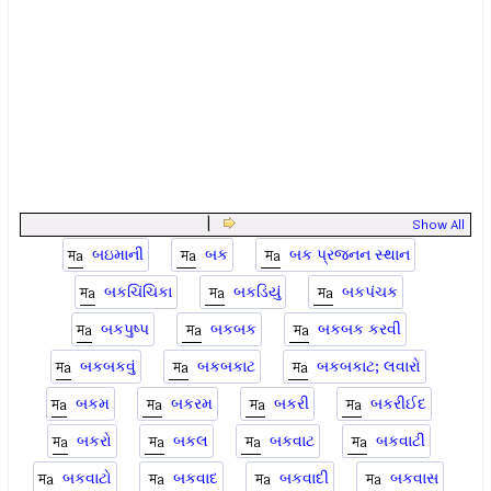
|
Show All
બઇમાની
બક
બક પ્રજનન સ્થાન
બકચિંચિકા
બકડિયું
બકપંચક
બકપુષ્પ
બકબક
બકબક કરવી
બકબકવું
બકબકાટ
બકબકાટ; લવારો
બકમ
બકરમ
બકરી
બકરીઈદ
બકરો
બકલ
બકવાટ
બકવાટી
બકવાટો
બકવાદ
બકવાદી
બકવાસ