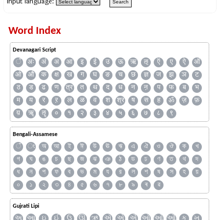
Input language:
Word Index
Devanagari Script
ँ
अः
अं
अ
आ
इ
ई
उ
ऊ
ऋ
ऌ
ऍ
ए
ऐ
ऑ
ओ
औ
क
क्ष
ख
ग
घ
ङ
च
छ
ज्ञ
ज
झ
ञ
ट
ठ
ड
ढ
ण
त्र
त
थ
द
ध
न
ऩ
प
फ
ब
भ
म
य
र
ऱ
ल
ळ
व
श
श्र
ष
स
ह
ॐ
ज़
फ़
य़
ॠ
ॡ
०
१
२
३
४
५
६
७
८
९
Bengali-Assamese
ঁ
ং
অ
আ
ই
ঈ
উ
ঊ
ঋ
এ
ঐ
ও
ঔ
ক
খ
গ
ঘ
ঙ
চ
ছ
জ
ঝ
ঞ
ঠ
ড
ঢ
ণ
ত
থ
দ
ধ
ন
প
ফ
ব
ভ
ম
য
র
ল
শ
ষ
স
হ
য়
০
১
২
৩
৪
৫
৬
৭
৮
৯
ৰ
ৱ
Gujrati Lipi
અ
આ
ઇ
ઈ
ઉ
ઊ
ઋ
ઍ
એ
ઐ
ઑ
ઓ
ઔ
ક
ખ