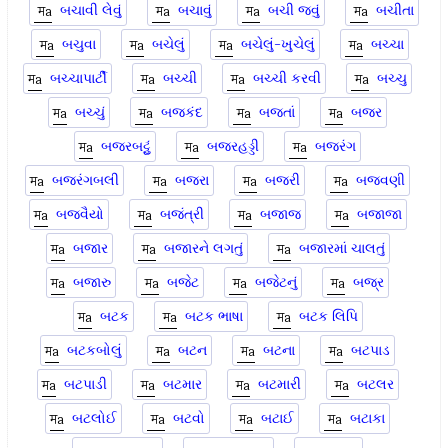
બચાવી લેવું
બચાવું
બચી જવું
બચીતા
બચુવા
બચેલું
બચેલું-ખુચેલું
બચ્ચા
બચ્ચાપાર્ટી
બચ્ચી
બચ્ચી કરવી
બચ્ચુ
બચ્ચું
બજકંદ
બજતાં
બજર
બજરબટ્ટું
બજરહડ્ડી
બજરંગ
બજરંગબલી
બજરા
બજરી
બજવણી
બજવૈયો
બજંત્રી
બજાજ
બજાજા
બજાર
બજારને લગતું
બજારમાં ચાલતું
બજારુ
બજેટ
બજેટનું
બજ્ર
બટક
બટક ભાષા
બટક લિપિ
બટકબોલું
બટન
બટના
બટપાડ
બટપાડી
બટમાર
બટમારી
બટલર
બટલોઈ
બટવો
બટાઈ
બટાકા