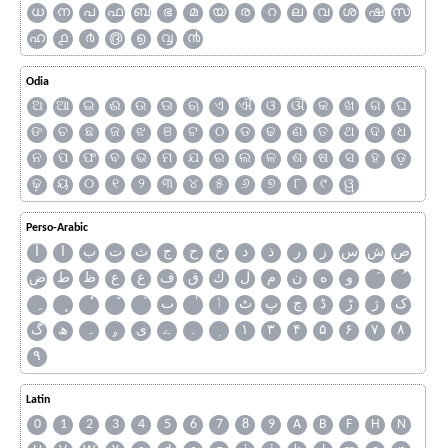
ധ
ന
പ
ഫ
ബ
ഭ
മ
യ
ര
റ
ല
വ
ശ
ഷ
സ
ഹ
൧
൪
൫
൭
൮
൯
Odia
ଅ
ଆ
ଇ
ଈ
ଉ
ଊ
ଋ
ଏ
ଐ
ଓ
ଔ
କ
ଖ
ଗ
ଘ
ଙ
ଚ
ଛ
ଜ
ଝ
ଞ
ଟ
ଠ
ଡ
ଢ
ଣ
ତ
ଥ
ଦ
ଧ
ନ
ପ
ଫ
ବ
ଭ
ମ
ଯ
ର
ଲ
ଳ
ଶ
ଷ
ସ
ହ
ଡ଼
ଢ଼
ୟ
୦
୧
୨
୩
୪
୫
୬
୭
୮
୯
ୱ
Perso-Arabic
ص
ش
س
ز
ر
ذ
د
خ
ح
ج
ث
ت
ب
ا
آ
و
ه
ن
م
ل
ك
ق
ف
غ
ع
ظ
ط
ض
ک
ژ
ڑ
ڈ
چ
پ
ٹ
ٲ
ٮ
گ
ھ
ہ
ۄ
ی
ے
۔
۱
۳
۴
۵
۶
۷
۸
۹
Latin
0
1
2
3
4
5
6
7
8
9
A
B
F
H
N