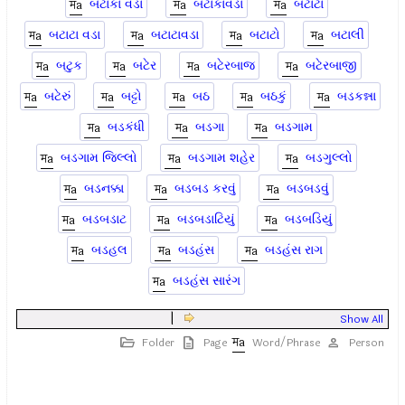
બટાકા વડા
બટાકાવડા
બટાટા
બટાટા વડા
બટાટાવડા
બટાટો
બટાલી
બટુક
બટેર
બટેરબાજ
બટેરબાજી
બટેરું
બટ્ટો
બઠ
બઠકું
બડકન્ના
બડકંધી
બડગા
બડગામ
બડગામ જિલ્લો
બડગામ શહેર
બડગુલ્લો
બડનક્કા
બડબડ કરવું
બડબડવું
બડબડાટ
બડબડાટિયું
બડબડિયું
બડહલ
બડહંસ
બડહંસ રાગ
બડહંસ સારંગ
|
Show All
Folder
Page
Word/Phrase
Person