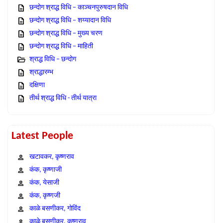
छन्दोग श्राद्ध विधि – काञ्चनपुरुषदान विधि
छन्दोग श्राद्ध विधि – शय्यादान विधि
छन्दोग श्राद्ध विधि – मुख्य चरण
छन्दोग श्राद्ध विधि – माहिती
श्राद्ध विधि – छन्दोग
श्राद्धारम्भ
दक्षिणा
तीर्थ श्राद्ध विधि - तीर्थ यात्रा
Latest People
खटावकर, कृष्णराव
कंक, कृष्णाजी
कंक, येसाजी
कंक, कृष्णजी
काळे बसणीकर, गोविंद
काळे बसणीकर, कृष्णराव