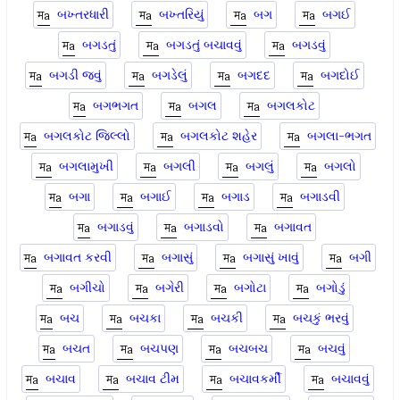
બખ્તરધારી
બખ્તરિયું
બગ
બગઈ
બગડતું
બગડતું બચાવવું
બગડવું
બગડી જવું
બગડેલું
બગદદ
બગદોઈ
બગભગત
બગલ
બગલકોટ
બગલકોટ જિલ્લો
બગલકોટ શહેર
બગલા-ભગત
બગલામુખી
બગલી
બગલું
બગલો
બગા
બગાઈ
બગાડ
બગાડવી
બગાડવું
બગાડવો
બગાવત
બગાવત કરવી
બગાસું
બગાસું ખાવું
બગી
બગીચો
બગેરી
બગોટા
બગોડું
બચ
બચકા
બચકી
બચકું ભરવું
બચત
બચપણ
બચબચ
બચવું
બચાવ
બચાવ ટીમ
બચાવકર્મી
બચાવવું