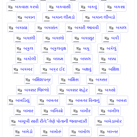
બકવાસ કરવો
બકવાસી
બકવું
બકસા
બકાન
બકાન લીમડો
બકાન લીંબડો
બકાયા
બકારાંત
બકારી આવવી
બકાલ
બકાલી
બકાલો
બકાસુર
બકી
બકુલ
બકુલવૃક્ષ
બકૂ
બકેલું
બકોલી
બક્કમ
બક્કલ
બક્કા
બક્ખર
બક્ર ઈદ
બક્ષવું
બક્ષિશ
બક્ષિશપત્ર
બક્ષિસ
બક્સર
બક્સર જિલ્લો
બક્સર શહેર
બક્સો
બખડિયું
બખતર
બખતર વિનાનું
બખરા
બખાર
બખિયો
બખીર
બખીલ
બખૂબી સારી રીતે:"તેણે પોતાની જવાબદારી
બખેડાખોર
બખેડો
બખોરું
બખોલ
બખ્તર