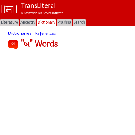
TransLiteral
A Nonprofit Public Service Initiative.
Literature
Ancestry
Dictionary
Prashna
Search
Dictionaries
|
References
"બ" Words
બ