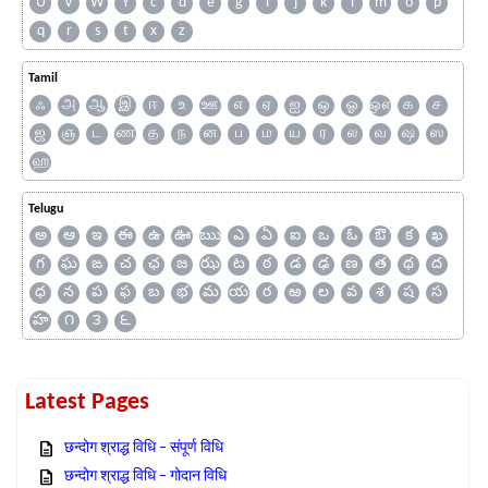
U
V
W
Y
c
d
e
g
i
j
k
l
m
o
p
q
r
s
t
x
z
Tamil
ஃ
அ
ஆ
இ
ஈ
உ
ஊ
எ
ஏ
ஐ
ஒ
ஓ
ஔ
க
ச
ஜ
ஞ
ட
ண
த
ந
ன
ப
ம
ய
ர
ல
வ
ஷ
ஸ
ஹ
Telugu
అ
ఆ
ఇ
ఈ
ఉ
ఊ
ఋ
ఎ
ఏ
ఐ
ఒ
ఓ
ఔ
క
ఖ
గ
ఘ
ఙ
చ
ఛ
జ
ఝ
ట
ఠ
డ
ఢ
ణ
త
థ
ద
ధ
న
ప
ఫ
బ
భ
మ
య
ర
ఱ
ల
వ
శ
ష
స
హ
౧
౩
౬
Latest Pages
छन्दोग श्राद्ध विधि – संपूर्ण विधि
छन्दोग श्राद्ध विधि – गोदान विधि