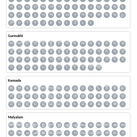
ગ
ઘ
ચ
છ
જ
ઝ
ઞ
ટ
ઠ
ડ
ઢ
ણ
ત
થ
દ
ધ
ન
પ
ફ
બ
ભ
મ
ય
ર
લ
વ
શ
ષ
સ
હ
ૐ
૦
૧
૨
૩
૪
૫
૬
૭
૮
૯
Gurmukhi
ਅ
ਆ
ਇ
ਈ
ਉ
ਊ
ਏ
ਐ
ਓ
ਔ
ਕ
ਖ
ਗ
ਘ
ਚ
ਛ
ਜ
ਝ
ਟ
ਠ
ਡ
ਢ
ਣ
ਤ
ਥ
ਦ
ਧ
ਨ
ਪ
ਫ
ਬ
ਭ
ਮ
ਯ
ਰ
ਲ
ਲ਼
ਵ
ਸ਼
ਸ
ਹ
ਖ਼
ਗ਼
ਜ਼
ਫ਼
੧
੨
੩
੪
੫
੬
੭
੮
੯
ੲ
ੳ
ੴ
Kannada
ಅ
ಆ
ಇ
ಈ
ಉ
ಊ
ಋ
ಎ
ಏ
ಐ
ಒ
ಓ
ಔ
ಕ
ಖ
ಗ
ಘ
ಚ
ಛ
ಜ
ಝ
ಟ
ಠ
ಡ
ಢ
ಣ
ತ
ಥ
ದ
ಧ
ನ
ಪ
ಫ
ಬ
ಭ
ಮ
ಯ
ರ
ಲ
ವ
ಶ
ಷ
ಸ
ಹ
೧
Malyalam
അ
ആ
ഇ
ഈ
ഉ
ഊ
ഋ
എ
ഏ
ഐ
ഒ
ഓ
ഔ
ക
ഖ
ഗ
ഘ
ച
ഛ
ജ
ഝ
ഞ
ട
ഠ
ഡ
ഢ
ണ
ത
ഥ
ദ