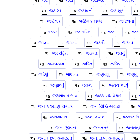
જટ
જટા
જટાજૂટ
જટાધર
જટાલા
જટાવતી
જટાસુર
જટિલક
જટિલક ઋષિ
જટિલતા
જઠર
જઠરાગ્નિ
જડ
જડ
જડતા
જડતાં
જડતી
જડત્વ
જડરહિત
જડવાદ
જડવું
જડાવકામ
જડિત
જડિયા
જડેલું
જણતર
જણવવું
જણવું
જણાવ્યું
જતન
જતન કરવું
જથ્થાબંધ ભાવ
જથ્થાબંધ વેપાર
જન કલ્યાણ વિભાગ
જન ચિકિત્સાલય
જનગણના
જન-ગણના
જનજાતિ
જન-જીવન
જનતંત્ર
જનતંત્
જનતા દળ યૂનાઇટેડ
જનતાદળ યૂનાઇટેડ