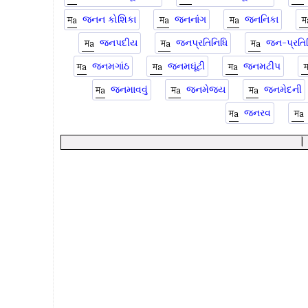
જનન કોશિકા
જનનાંગ
જનનિકા
જનપદીય
જનપ્રતિનિધિ
જન-પ્રતિ
જનમગાંઠ
જનમઘૂંટી
જનમટીપ
જનમાવવું
જનમેજય
જનમેદની
જનરવ