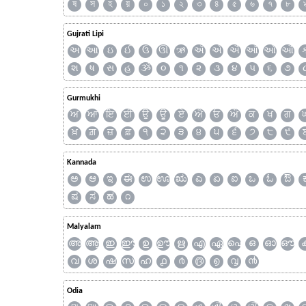
ষ
স
হ
য়
০
১
২
৩
৪
৫
৬
৭
৮
Gujrati Lipi
અ
આ
ઇ
ઈ
ઉ
ઊ
ઋ
ઍ
એ
ઐ
ઑ
ઓ
ઔ
શ
ષ
સ
હ
ૐ
૦
૧
૨
૩
૪
૫
૬
૭
Gurmukhi
ਅ
ਆ
ਇ
ਈ
ਉ
ਊ
ਏ
ਐ
ਓ
ਔ
ਕ
ਖ
ਗ
ਖ਼
ਗ਼
ਜ਼
ਫ਼
੧
੨
੩
੪
੫
੬
੭
੮
੯
Kannada
ಅ
ಆ
ಇ
ಈ
ಉ
ಊ
ಋ
ಎ
ಏ
ಐ
ಒ
ಓ
ಔ
ಷ
ಸ
ಹ
೧
Malyalam
അ
ആ
ഇ
ഈ
ഉ
ഊ
ഋ
എ
ഏ
ഐ
ഒ
ഓ
ഔ
വ
ശ
ഷ
സ
ഹ
൧
൪
൫
൭
൮
൯
Odia