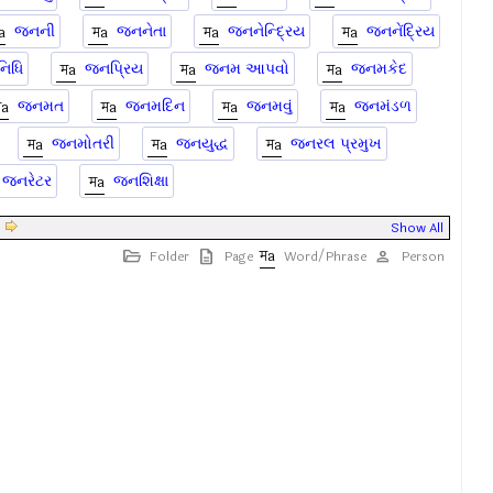
જનની
જનનેતા
જનનેન્દ્રિય
જનનેંદ્રિય
નિધિ
જનપ્રિય
જનમ આપવો
જનમકેદ
જનમત
જનમદિન
જનમવું
જનમંડળ
જનમોતરી
જનયુદ્ધ
જનરલ પ્રમુખ
જનરેટર
જનશિક્ષા
|
Show All
Folder
Page
Word/Phrase
Person