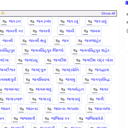
|
Show All
अ
જકડન
જકડબંધ
જકડવું
જકડાવું
अ
જકાતી કર
જકાર્તા
જક્કી
જખમ
જખ્મી
જખ્મી થવું
જગ
જગજાહેર
તસિંહપુર
જગતસિંહપુર જિલ્લો
જગતસિંહપુર શહેર
દંબા
જગદાયુ
જગદીશ
જગદીશ ચંદ્ર બોસ
જગદીશ્વર
જગદ્ગુરુ
જગદ્યોનિ
જગદ્વાતા
ગન્નાથપુરી
જગન્નિયંતા
જગન્નુ
જગપ્રસિદ્ધ
જગમગાટ
જગમગાવું
જગમોહન
જગર
જગાડનારૂં
જગાડવું
જગાડાવું
જગી
જઘન
જઘન્ય
જઘન્ય અપરાધ
જઘન્યજ
ાન
જજમાની
જજિયા કર
જજિયાવેરો