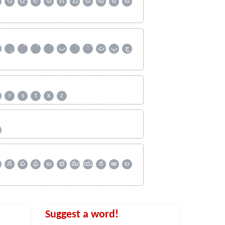
ପ
ଫ
ବ
ଭ
ମ
ଯ
ର
ଲ
ଳ
ଶ
چ
پ
ٹ
ٲ
ٮ
r
s
t
x
z
ஹ
న
ప
ఫ
బ
భ
మ
య
ర
ఱ
ల
Suggest a word!