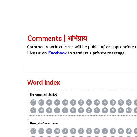
Comments | अभिप्राय
Comments written here will be public after appropriate
Like us on
Facebook
to send us a private message.
Word Index
Devanagari Script
ँ
अः
अं
अ
आ
इ
ई
उ
ऊ
ऋ
ऌ
ऍ
ए
प
फ
ब
भ
म
य
र
ऱ
ल
ळ
व
श
श्र
Bengali-Assamese
ঁ
ং
অ
আ
ই
ঈ
উ
ঊ
ঋ
এ
ঐ
ও
ঔ