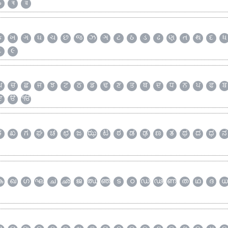
৯
ৰ
ৱ
ક
ખ
ગ
ઘ
ચ
છ
જ
ઝ
ઞ
ટ
ઠ
ડ
ઢ
ણ
ત
થ
દ
ધ
૮
૯
ਘ
ਚ
ਛ
ਜ
ਝ
ਟ
ਠ
ਡ
ਢ
ਣ
ਤ
ਥ
ਦ
ਧ
ਨ
ਪ
ਫ
ਬ
ੲ
ੳ
ੴ
ಕ
ಖ
ಗ
ಘ
ಚ
ಛ
ಜ
ಝ
ಟ
ಠ
ಡ
ಢ
ಣ
ತ
ಥ
ದ
ಧ
ನ
ക
ഖ
ഗ
ഘ
ച
ഛ
ജ
ഝ
ഞ
ട
ഠ
ഡ
ഢ
ണ
ത
ഥ
ദ
ധ