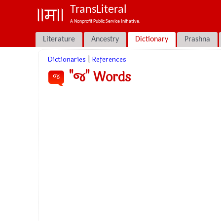
TransLiteral
A Nonprofit Public Service Initiative.
Literature
Ancestry
Dictionary
Prashna
Dictionaries
|
References
"જ" Words
જ