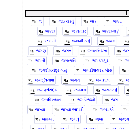
જ
જઇ ચડવું
જક
જકડ
જકાત
જકાતઘર
જકાતનાકું
જખમી
જખમી થવું
જખ્મ
જગણ
જગત
જગતનિયંતા
જગ
જગતી
જગત્પતિ
જગદલપુર
જગ
જગદીશચંદ્ર બસુ
જગદીશચંદ્ર બોસ
જગદ્વિનાશ
જગન
જગન્નાથ
જ
જગપ્રસિદ્ધિ
જગમગ
જગમગવું
જગવિખ્યાત
જગવિજયી
જગા
જગ્યા
જગ્યા આપવી
જગ્યાએ
જઘમ્ય
જચવું
જજ
જજમ