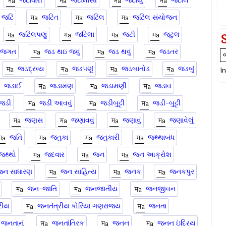
જટાધારી
જટામાંસી
જટાયુ
જટાલ
જટિ
જટિત
જટિલ
જટિલ સંયોજન
જટિલપણું
જટિલા
જટી
જટુલ
 જગત
જડ થઇ જવું
જડ થવું
જડતર
જડદ્રવ્ય
જડપણું
જડબાતોડ
જડબું
I
જડાઈ
જડામણ
જડામણી
જડાવ
જડી
જડી આવવું
જડીબુટ્ટી
જડી-બુટ્ટી
જણસ
જણાવવું
જણાવું
જણાવેલું
જતિ
જતુકા
જતુકારી
જથ્થાબંધ
જથ્થો
જદવાર
જન
જન આક્રોશ
જન સાધારણ
જન સાહિત્ય
જનક
જનકપુર
જન-જાતિ
જનજાતીય
જનજીવન
રીય
જનતંત્રીય કોરિયા ગણરાજ્ય
જનતા
જનતાનું
જનતાંત્રિક
જનન
જનન ઇંદ્રિય