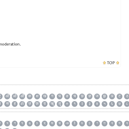
 moderation.
TOP
ऐ
ऑ
ओ
औ
क
क्ष
ख
ग
घ
ङ
च
छ
ज्ञ
ज
झ
ञ
ट
ठ
ष
स
ह
ॐ
ज़
फ़
य़
ॠ
ॡ
०
१
२
३
४
५
६
७
८
ক
খ
গ
ঘ
ঙ
চ
ছ
জ
ঝ
ঞ
ঠ
ড
ঢ
ণ
ত
থ
দ
ধ