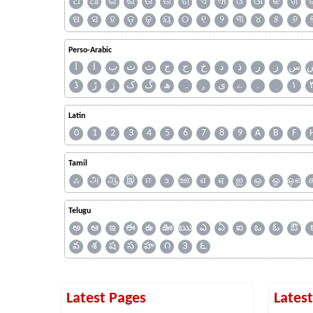
ଅ
ଆ
ଇ
ଈ
ଉ
ଊ
ଋ
ଏ
ଐ
ଓ
ଔ
କ
ଖ
ଷ
ସ
ହ
ଡ଼
ଢ଼
ୟ
୦
୧
୨
୩
୪
୫
୬
Perso-Arabic
س
ز
ر
ذ
د
خ
ح
ج
ث
ت
ب
ا
آ
ڈ
ڑ
ژ
ک
گ
ھ
ہ
ۄ
ی
ے
۔
۱
Latin
0
1
2
3
4
5
6
7
8
9
A
B
F
Tamil
ஃ
அ
ஆ
இ
ஈ
உ
ஊ
எ
ஏ
ஐ
ஒ
ஓ
ஔ
Telugu
అ
ఆ
ఇ
ఈ
ఉ
ఊ
ఋ
ఎ
ఏ
ఐ
ఒ
ఓ
ఔ
వ
శ
ష
స
హ
౧
౩
౬
Latest Pages
Lates