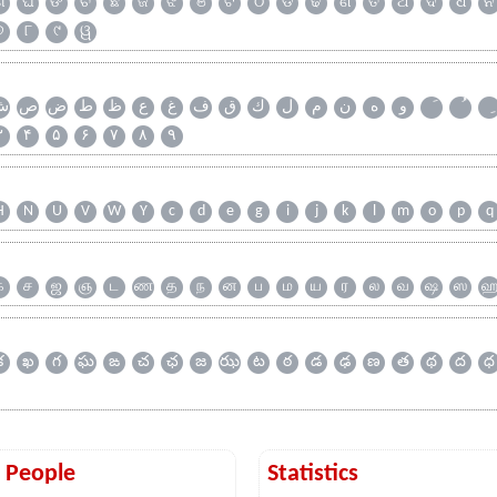
ଗ
ଘ
ଙ
ଚ
ଛ
ଜ
ଝ
ଞ
ଟ
ଠ
ଡ
ଢ
ଣ
ତ
ଥ
ଦ
ଧ
ନ
୭
୮
୯
ୱ
و
ه
ن
م
ل
ك
ق
ف
غ
ع
ظ
ط
ض
ص
ش
۳
۴
۵
۶
۷
۸
۹
H
N
U
V
W
Y
c
d
e
g
i
j
k
l
m
o
p
q
க
ச
ஜ
ஞ
ட
ண
த
ந
ன
ப
ம
ய
ர
ல
வ
ஷ
ஸ
క
ఖ
గ
ఘ
ఙ
చ
ఛ
జ
ఝ
ట
ఠ
డ
ఢ
ణ
త
థ
ద
ధ
t People
Statistics