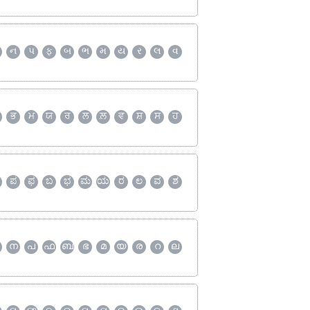
ન
પ
ફ
બ
ભ
મ
ય
ર
લ
વ
ਭ
ਮ
ਯ
ਰ
ਲ
ਲ਼
ਵ
ਸ਼
ਸ
ਹ
ಪ
ಫ
ಬ
ಭ
ಮ
ಯ
ರ
ಲ
ವ
ಶ
ന
പ
ഫ
ബ
ഭ
മ
യ
ര
റ
ല