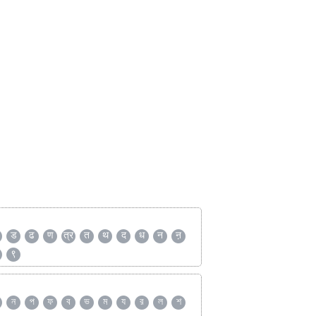
ड
ढ
ण
त्र
त
थ
द
ध
न
ऩ
९
ন
প
ফ
ব
ভ
ম
য
র
ল
শ