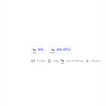
ਲ਼ਾਭ
ਲ਼ਾਭ ਰਹਿਤ
Folder
Page
Word/Phrase
Person