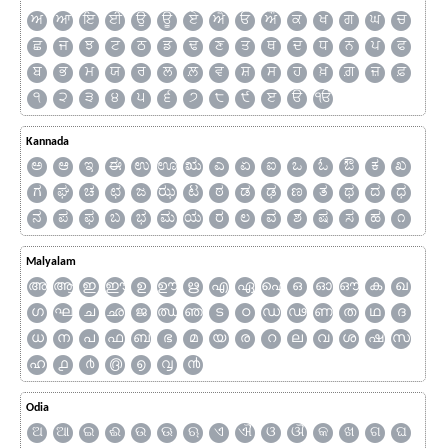
ਅ
ਆ
ਇ
ਈ
ਉ
ਊ
ਏ
ਐ
ਓ
ਔ
ਕ
ਖ
ਗ
ਘ
ਚ
ਛ
ਜ
ਝ
ਟ
ਠ
ਡ
ਢ
ਣ
ਤ
ਥ
ਦ
ਧ
ਨ
ਪ
ਫ
ਬ
ਭ
ਮ
ਯ
ਰ
ਲ
ਲ਼
ਵ
ਸ਼
ਸ
ਹ
ਖ਼
ਗ਼
ਜ਼
ਫ਼
੧
੨
੩
੪
੫
੬
੭
੮
੯
ੲ
ੳ
ੴ
Kannada
ಅ
ಆ
ಇ
ಈ
ಉ
ಊ
ಋ
ಎ
ಏ
ಐ
ಒ
ಓ
ಔ
ಕ
ಖ
ಗ
ಘ
ಚ
ಛ
ಜ
ಝ
ಟ
ಠ
ಡ
ಢ
ಣ
ತ
ಥ
ದ
ಧ
ನ
ಪ
ಫ
ಬ
ಭ
ಮ
ಯ
ರ
ಲ
ವ
ಶ
ಷ
ಸ
ಹ
೧
Malyalam
അ
ആ
ഇ
ഈ
ഉ
ഊ
ഋ
എ
ഏ
ഐ
ഒ
ഓ
ഔ
ക
ഖ
ഗ
ഘ
ച
ഛ
ജ
ഝ
ഞ
ട
ഠ
ഡ
ഢ
ണ
ത
ഥ
ദ
ധ
ന
പ
ഫ
ബ
ഭ
മ
യ
ര
റ
ല
വ
ശ
ഷ
സ
ഹ
൧
൪
൫
൭
൮
൯
Odia
ଅ
ଆ
ଇ
ଈ
ଉ
ଊ
ଋ
ଏ
ଐ
ଓ
ଔ
କ
ଖ
ଗ
ଘ