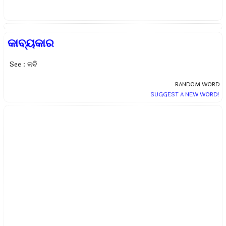
କାବ୍ୟକାର
See : କବି
RANDOM WORD
SUGGEST A NEW WORD!