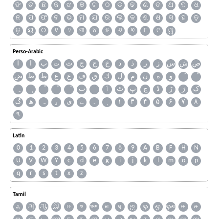
ଙ
ଚ
ଛ
ଜ
ଝ
ଞ
ଟ
ଠ
ଡ
ଢ
ଣ
ତ
ଥ
ଦ
ଧ
ନ
ପ
ଫ
ବ
ଭ
ମ
ଯ
ର
ଲ
ଳ
ଶ
ଷ
ସ
ହ
ଡ଼
ଢ଼
ୟ
୦
୧
୨
୩
୪
୫
୬
୭
୮
୯
ୱ
Perso-Arabic
ص
ش
س
ز
ر
ذ
د
خ
ح
ج
ث
ت
ب
ا
آ
و
ه
ن
م
ل
ك
ق
ف
غ
ع
ظ
ط
ض
ک
ژ
ڑ
ڈ
چ
پ
ٹ
ٲ
ٮ
گ
ھ
ہ
ۄ
ی
ے
۔
۱
۳
۴
۵
۶
۷
۸
۹
Latin
0
1
2
3
4
5
6
7
8
9
A
B
F
H
N
U
V
W
Y
c
d
e
g
i
j
k
l
m
o
p
q
r
s
t
x
z
Tamil
ஃ
அ
ஆ
இ
ஈ
உ
ஊ
எ
ஏ
ஐ
ஒ
ஓ
ஔ
க
ச