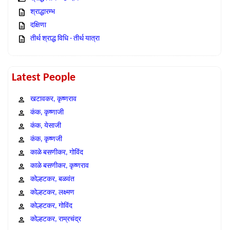
श्राद्धारम्भ
दक्षिणा
तीर्थ श्राद्ध विधि - तीर्थ यात्रा
Latest People
खटावकर, कृष्णराव
कंक, कृष्णाजी
कंक, येसाजी
कंक, कृष्णजी
काळे बसणीकर, गोविंद
काळे बसणीकर, कृष्णराव
कोल्हटकर, बळवंत
कोल्हटकर, लक्ष्मण
कोल्हटकर, गोविंद
कोल्हटकर, राम्रचंद्र