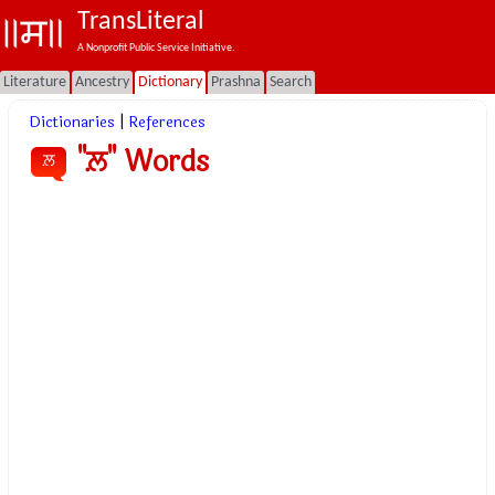
TransLiteral
A Nonprofit Public Service Initiative.
Literature
Ancestry
Dictionary
Prashna
Search
Dictionaries
|
References
"ਲ਼" Words
ਲ਼