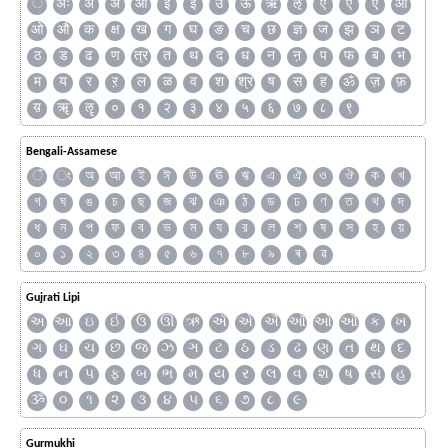
ँ
अः
अं
अ
आ
इ
ई
उ
ऊ
ऋ
ऌ
ऍ
ए
ऐ
ऑ
ओ
औ
क
क्ष
ख
ग
घ
ङ
च
छ
ज्ञ
ज
झ
ञ
ट
ठ
ड
ढ
ण
त्र
त
थ
द
ध
न
ऩ
प
फ
ब
भ
म
य
र
ऱ
ल
ळ
व
श
श्र
ष
स
ह
ॐ
ज़
फ़
य़
ॠ
ॡ
०
१
२
३
४
५
६
७
८
९
Bengali-Assamese
ঁ
ং
অ
আ
ই
ঈ
উ
ঊ
ঋ
এ
ঐ
ও
ঔ
ক
খ
গ
ঘ
ঙ
চ
ছ
জ
ঝ
ঞ
ঠ
ড
ঢ
ণ
ত
থ
দ
ধ
ন
প
ফ
ব
ভ
ম
য
র
ল
শ
ষ
স
হ
য়
০
১
২
৩
৪
৫
৬
৭
৮
৯
ৰ
ৱ
Gujrati Lipi
અ
આ
ઇ
ઈ
ઉ
ઊ
ઋ
ઍ
એ
ઐ
ઑ
ઓ
ઔ
ક
ખ
ગ
ઘ
ચ
છ
જ
ઝ
ઞ
ટ
ઠ
ડ
ઢ
ણ
ત
થ
દ
ધ
ન
પ
ફ
બ
ભ
મ
ય
ર
લ
વ
શ
ષ
સ
હ
ૐ
૦
૧
૨
૩
૪
૫
૬
૭
૮
૯
Gurmukhi