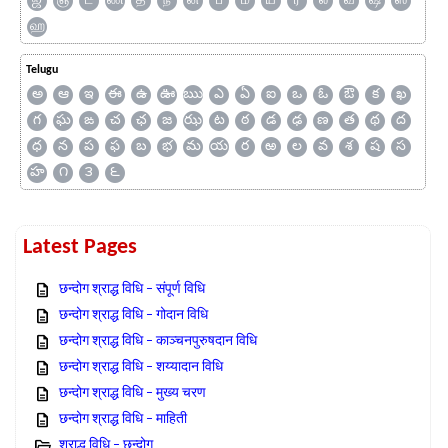
ஜ
ஞ
ட
ண
த
ந
ன
ப
ம
ய
ர
ல
வ
ஷ
ஸ
ஹ
Telugu
అ
ఆ
ఇ
ఈ
ఉ
ఊ
ఋ
ఎ
ఏ
ఐ
ఒ
ఓ
ఔ
క
ఖ
గ
ఘ
ఙ
చ
ఛ
జ
ఝ
ట
ఠ
డ
ఢ
ణ
త
థ
ద
ధ
న
ప
ఫ
బ
భ
మ
య
ర
ఱ
ల
వ
శ
ష
స
హ
౧
౩
౬
Latest Pages
छन्दोग श्राद्ध विधि – संपूर्ण विधि
छन्दोग श्राद्ध विधि – गोदान विधि
छन्दोग श्राद्ध विधि – काञ्चनपुरुषदान विधि
छन्दोग श्राद्ध विधि – शय्यादान विधि
छन्दोग श्राद्ध विधि – मुख्य चरण
छन्दोग श्राद्ध विधि – माहिती
श्राद्ध विधि – छन्दोग