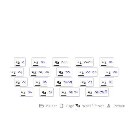
৩
৩০
৩০০
৩০তম
৩১
৩২
৩২-তম
৩৩
৩৩-তম
৩৪
৩৫
৩৬
৩৬তম
৩৭
৩৮
৩৯
৩য়
৩য় মান
৩য় শ্রেণী
Folder
Page
Word/Phrase
Person