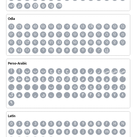
ഹ
൧
൪
൫
൭
൮
൯
Odia
ଅ
ଆ
ଇ
ଈ
ଉ
ଊ
ଋ
ଏ
ଐ
ଓ
ଔ
କ
ଖ
ଗ
ଘ
ଙ
ଚ
ଛ
ଜ
ଝ
ଞ
ଟ
ଠ
ଡ
ଢ
ଣ
ତ
ଥ
ଦ
ଧ
ନ
ପ
ଫ
ବ
ଭ
ମ
ଯ
ର
ଲ
ଳ
ଶ
ଷ
ସ
ହ
ଡ଼
ଢ଼
ୟ
୦
୧
୨
୩
୪
୫
୬
୭
୮
୯
ୱ
Perso-Arabic
ص
ش
س
ز
ر
ذ
د
خ
ح
ج
ث
ت
ب
ا
آ
و
ه
ن
م
ل
ك
ق
ف
غ
ع
ظ
ط
ض
ک
ژ
ڑ
ڈ
چ
پ
ٹ
ٲ
ٮ
گ
ھ
ہ
ۄ
ی
ے
۔
۱
۳
۴
۵
۶
۷
۸
۹
Latin
0
1
2
3
4
5
6
7
8
9
A
B
F
H
N
U
V
W
Y
c
d
e
g
i
j
k
l
m
o
p