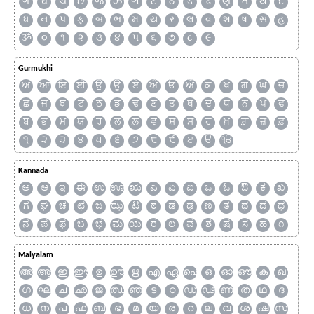
ગ
ઘ
ચ
છ
જ
ઝ
ઞ
ટ
ઠ
ડ
ઢ
ણ
ત
થ
દ
ધ
ન
પ
ફ
બ
ભ
મ
ય
ર
લ
વ
શ
ષ
સ
હ
ૐ
૦
૧
૨
૩
૪
૫
૬
૭
૮
૯
Gurmukhi
ਅ
ਆ
ਇ
ਈ
ਉ
ਊ
ਏ
ਐ
ਓ
ਔ
ਕ
ਖ
ਗ
ਘ
ਚ
ਛ
ਜ
ਝ
ਟ
ਠ
ਡ
ਢ
ਣ
ਤ
ਥ
ਦ
ਧ
ਨ
ਪ
ਫ
ਬ
ਭ
ਮ
ਯ
ਰ
ਲ
ਲ਼
ਵ
ਸ਼
ਸ
ਹ
ਖ਼
ਗ਼
ਜ਼
ਫ਼
੧
੨
੩
੪
੫
੬
੭
੮
੯
ੲ
ੳ
ੴ
Kannada
ಅ
ಆ
ಇ
ಈ
ಉ
ಊ
ಋ
ಎ
ಏ
ಐ
ಒ
ಓ
ಔ
ಕ
ಖ
ಗ
ಘ
ಚ
ಛ
ಜ
ಝ
ಟ
ಠ
ಡ
ಢ
ಣ
ತ
ಥ
ದ
ಧ
ನ
ಪ
ಫ
ಬ
ಭ
ಮ
ಯ
ರ
ಲ
ವ
ಶ
ಷ
ಸ
ಹ
೧
Malyalam
അ
ആ
ഇ
ഈ
ഉ
ഊ
ഋ
എ
ഏ
ഐ
ഒ
ഓ
ഔ
ക
ഖ
ഗ
ഘ
ച
ഛ
ജ
ഝ
ഞ
ട
ഠ
ഡ
ഢ
ണ
ത
ഥ
ദ
ധ
ന
പ
ഫ
ബ
ഭ
മ
യ
ര
റ
ല
വ
ശ
ഷ
സ