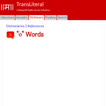
TransLiteral
A Nonprofit Public Service Initiative.
Literature
Ancestry
Dictionary
Prashna
Search
Dictionaries
|
References
"৩" Words
৩