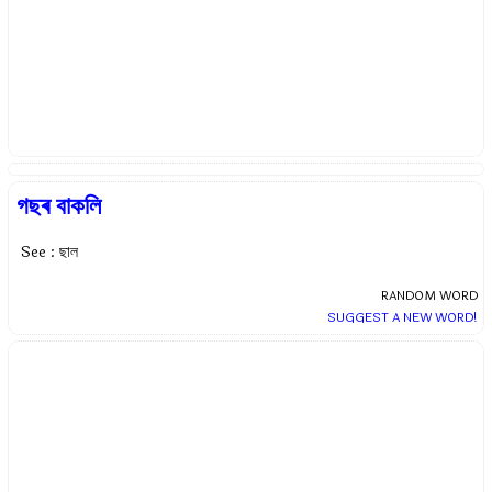
গছৰ বাকলি
See : ছাল
RANDOM WORD
SUGGEST A NEW WORD!