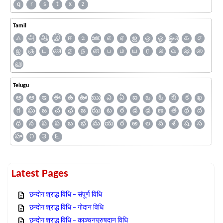
q
r
s
t
x
z
Tamil
ஃ
அ
ஆ
இ
ஈ
உ
ஊ
எ
ஏ
ஐ
ஒ
ஓ
ஔ
க
ச
ஜ
ஞ
ட
ண
த
ந
ன
ப
ம
ய
ர
ல
வ
ஷ
ஸ
ஹ
Telugu
అ
ఆ
ఇ
ఈ
ఉ
ఊ
ఋ
ఎ
ఏ
ఐ
ఒ
ఓ
ఔ
క
ఖ
గ
ఘ
ఙ
చ
ఛ
జ
ఝ
ట
ఠ
డ
ఢ
ణ
త
థ
ద
ధ
న
ప
ఫ
బ
భ
మ
య
ర
ఱ
ల
వ
శ
ష
స
హ
౧
౩
౬
Latest Pages
छन्दोग श्राद्ध विधि – संपूर्ण विधि
छन्दोग श्राद्ध विधि – गोदान विधि
छन्दोग श्राद्ध विधि – काञ्चनपुरुषदान विधि