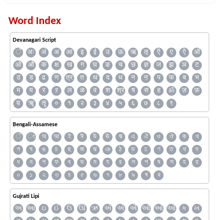
Word Index
Devanagari Script
ँ
अः
अं
अ
आ
इ
ई
उ
ऊ
ऋ
ऌ
ऍ
ए
ऐ
ऑ
ओ
औ
क
क्ष
ख
ग
घ
ङ
च
छ
ज्ञ
ज
झ
ञ
ट
ठ
ड
ढ
ण
त्र
त
थ
द
ध
न
ऩ
प
फ
ब
भ
म
य
र
ऱ
ल
ळ
व
श
श्र
ष
स
ह
ॐ
ज़
फ़
य़
ॠ
ॡ
०
१
२
३
४
५
६
७
८
९
Bengali-Assamese
ঁ
ং
অ
আ
ই
ঈ
উ
ঊ
ঋ
এ
ঐ
ও
ঔ
ক
খ
গ
ঘ
ঙ
চ
ছ
জ
ঝ
ঞ
ঠ
ড
ঢ
ণ
ত
থ
দ
ধ
ন
প
ফ
ব
ভ
ম
য
র
ল
শ
ষ
স
হ
য়
০
১
২
৩
৪
৫
৬
৭
৮
৯
ৰ
ৱ
Gujrati Lipi
અ
આ
ઇ
ઈ
ઉ
ઊ
ઋ
ઍ
એ
ઐ
ઑ
ઓ
ઔ
ક
ખ