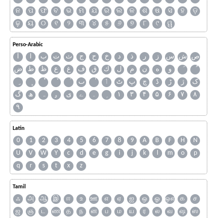
ନ
ପ
ଫ
ବ
ଭ
ମ
ଯ
ର
ଲ
ଳ
ଶ
ଷ
ସ
ହ
ଡ଼
ଢ଼
ୟ
୦
୧
୨
୩
୪
୫
୬
୭
୮
୯
ୱ
Perso-Arabic
ص
ش
س
ز
ر
ذ
د
خ
ح
ج
ث
ت
ب
ا
آ
و
ه
ن
م
ل
ك
ق
ف
غ
ع
ظ
ط
ض
ک
ژ
ڑ
ڈ
چ
پ
ٹ
ٲ
ٮ
گ
ھ
ہ
ۄ
ی
ے
۔
۱
۳
۴
۵
۶
۷
۸
۹
Latin
0
1
2
3
4
5
6
7
8
9
A
B
F
H
N
U
V
W
Y
c
d
e
g
i
j
k
l
m
o
p
q
r
s
t
x
z
Tamil
ஃ
அ
ஆ
இ
ஈ
உ
ஊ
எ
ஏ
ஐ
ஒ
ஓ
ஔ
க
ச
ஜ
ஞ
ட
ண
த
ந
ன
ப
ம
ய
ர
ல
வ
ஷ
ஸ