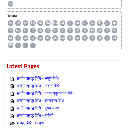
ஹ
Telugu
అ
ఆ
ఇ
ఈ
ఉ
ఊ
ఋ
ఎ
ఏ
ఐ
ఒ
ఓ
ఔ
క
ఖ
గ
ఘ
ఙ
చ
ఛ
జ
ఝ
ట
ఠ
డ
ఢ
ణ
త
థ
ద
ధ
న
ప
ఫ
బ
భ
మ
య
ర
ఱ
ల
వ
శ
ష
స
హ
౧
౩
౬
Latest Pages
छन्दोग श्राद्ध विधि – संपूर्ण विधि
छन्दोग श्राद्ध विधि – गोदान विधि
छन्दोग श्राद्ध विधि – काञ्चनपुरुषदान विधि
छन्दोग श्राद्ध विधि – शय्यादान विधि
छन्दोग श्राद्ध विधि – मुख्य चरण
छन्दोग श्राद्ध विधि – माहिती
श्राद्ध विधि – छन्दोग