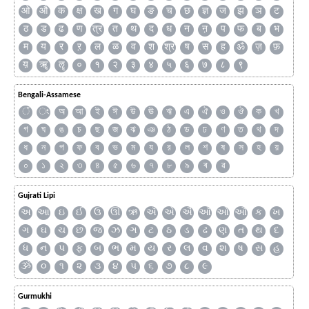
ओ
औ
क
क्ष
ख
ग
घ
ङ
च
छ
ज्ञ
ज
झ
ञ
ट
ठ
ड
ढ
ण
त्र
त
थ
द
ध
न
ऩ
प
फ
ब
भ
म
य
र
ऱ
ल
ळ
व
श
श्र
ष
स
ह
ॐ
ज़
फ़
य़
ॠ
ॡ
०
१
२
३
४
५
६
७
८
९
Bengali-Assamese
ঁ
ং
অ
আ
ই
ঈ
উ
ঊ
ঋ
এ
ঐ
ও
ঔ
ক
খ
গ
ঘ
ঙ
চ
ছ
জ
ঝ
ঞ
ঠ
ড
ঢ
ণ
ত
থ
দ
ধ
ন
প
ফ
ব
ভ
ম
য
র
ল
শ
ষ
স
হ
য়
০
১
২
৩
৪
৫
৬
৭
৮
৯
ৰ
ৱ
Gujrati Lipi
અ
આ
ઇ
ઈ
ઉ
ઊ
ઋ
ઍ
એ
ઐ
ઑ
ઓ
ઔ
ક
ખ
ગ
ઘ
ચ
છ
જ
ઝ
ઞ
ટ
ઠ
ડ
ઢ
ણ
ત
થ
દ
ધ
ન
પ
ફ
બ
ભ
મ
ય
ર
લ
વ
શ
ષ
સ
હ
ૐ
૦
૧
૨
૩
૪
૫
૬
૭
૮
૯
Gurmukhi