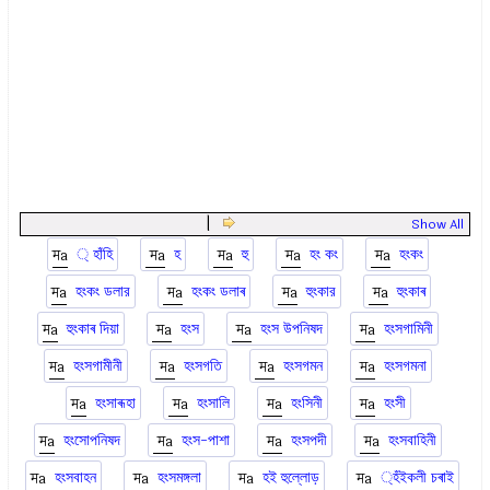
|
Show All
্ হাঁহি
হ
হু
হং কং
হংকং
হংকং ডলার
হংকং ডলাৰ
হুংকার
হুংকাৰ
হুংকাৰ দিয়া
হংস
হংস উপনিষদ
হংসগামিনী
হংসগামীনী
হংসগতি
হংসগমন
হংসগমনা
হংসাৰূহা
হংসালি
হংসিনী
হংসী
হংসোপনিষদ
হংস-পাশা
হংসপদী
হংসবাহিনী
হংসবাহন
হংসমঙ্গলা
হই হুল্লোড়
্হঁইকলী চৰাই