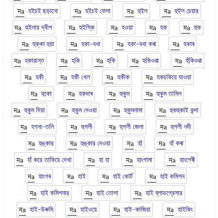
হইচই ছড়ানো
হইচই ফেলা
হুইল
হুইল চেয়ার
হুইলার দ্বীপ
হুইস্কি
হওয়া
হক
হুক
হুক্কা হুয়া
হকা-বধা
হকা-বধা কৰা
হকাৰ
হকারান্ত
হকি
হুকি
হুকিওৱা
হুঁকিওৱা
হকী
হকী খেল
হকীক
হকচকিয়ে যাওয়া
হুকো
হকদাৰ
হুকুম
হুকুম তামিল
হুকুম দিয়া
হুকুম দেওয়া
হুকুমনামা
হুকহুকাই কন্দা
হগনা-তলি
হুগলী
হুগলী জেলা
হুগলী নদী
হুঙ্কার
হুঙ্কার দেওয়া
হাঁ
হাঁ কৰা
হাঁ করে তাকিয়ে দেখা
হা হা
হাংগামা
হাংগেৰী
হাংগৰ
হাই
হাই কোর্ট
হাই কমিশন
হাই কমিশনার
হাই তোলা
হাই ব্লাডপ্রেসার
হাই-উৰুমি
হাইওয়ে
হাই-কাজিয়া
হাইকিং