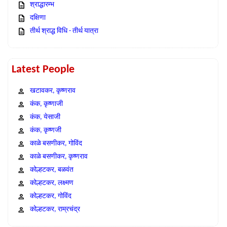
श्राद्धारम्भ
दक्षिणा
तीर्थ श्राद्ध विधि - तीर्थ यात्रा
Latest People
खटावकर, कृष्णराव
कंक, कृष्णाजी
कंक, येसाजी
कंक, कृष्णजी
काळे बसणीकर, गोविंद
काळे बसणीकर, कृष्णराव
कोल्हटकर, बळवंत
कोल्हटकर, लक्ष्मण
कोल्हटकर, गोविंद
कोल्हटकर, राम्रचंद्र