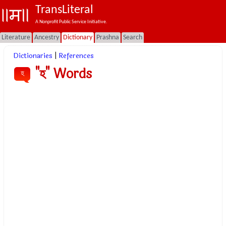
TransLiteral
A Nonprofit Public Service Initiative.
Literature
Ancestry
Dictionary
Prashna
Search
Dictionaries
|
References
"হ" Words
হ