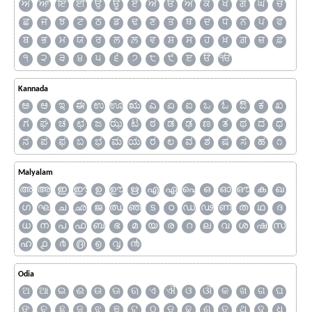
ਅ
ਆ
ਇ
ਈ
ਉ
ਊ
ਏ
ਐ
ਓ
ਔ
ਕ
ਖ
ਗ
ਘ
ਚ
ਛ
ਜ
ਝ
ਟ
ਠ
ਡ
ਢ
ਣ
ਤ
ਥ
ਦ
ਧ
ਨ
ਪ
ਫ
ਬ
ਭ
ਮ
ਯ
ਰ
ਲ
ਲ਼
ਵ
ਸ਼
ਸ
ਹ
ਖ਼
ਗ਼
ਜ਼
ਫ਼
੧
੨
੩
੪
੫
੬
੭
੮
੯
ੲ
ੳ
ੴ
Kannada
ಅ
ಆ
ಇ
ಈ
ಉ
ಊ
ಋ
ಎ
ಏ
ಐ
ಒ
ಓ
ಔ
ಕ
ಖ
ಗ
ಘ
ಚ
ಛ
ಜ
ಝ
ಟ
ಠ
ಡ
ಢ
ಣ
ತ
ಥ
ದ
ಧ
ನ
ಪ
ಫ
ಬ
ಭ
ಮ
ಯ
ರ
ಲ
ವ
ಶ
ಷ
ಸ
ಹ
೧
Malyalam
അ
ആ
ഇ
ഈ
ഉ
ഊ
ഋ
എ
ഏ
ഐ
ഒ
ഓ
ഔ
ക
ഖ
ഗ
ഘ
ച
ഛ
ജ
ഝ
ഞ
ട
ഠ
ഡ
ഢ
ണ
ത
ഥ
ദ
ധ
ന
പ
ഫ
ബ
ഭ
മ
യ
ര
റ
ല
വ
ശ
ഷ
സ
ഹ
൧
൪
൫
൭
൮
൯
Odia
ଅ
ଆ
ଇ
ଈ
ଉ
ଊ
ଋ
ଏ
ଐ
ଓ
ଔ
କ
ଖ
ଗ
ଘ
ଙ
ଚ
ଛ
ଜ
ଝ
ଞ
ଟ
ଠ
ଡ
ଢ
ଣ
ତ
ଥ
ଦ
ଧ