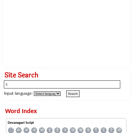
Site Search
Input language:
Word Index
Devanagari Script
ँ
अः
अं
अ
आ
इ
ई
उ
ऊ
ऋ
ऌ
ऍ
ए
ऐ
ऑ