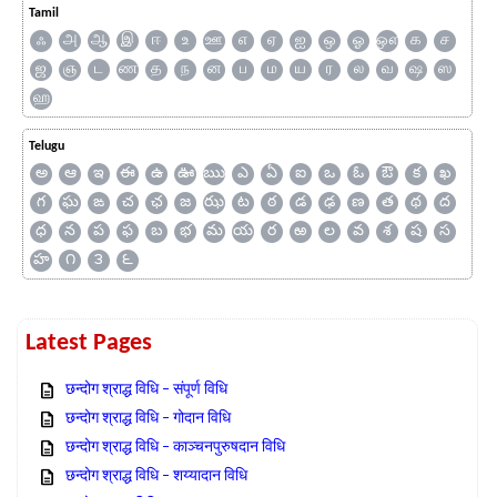
Tamil
ஃ
அ
ஆ
இ
ஈ
உ
ஊ
எ
ஏ
ஐ
ஒ
ஓ
ஔ
க
ச
ஜ
ஞ
ட
ண
த
ந
ன
ப
ம
ய
ர
ல
வ
ஷ
ஸ
ஹ
Telugu
అ
ఆ
ఇ
ఈ
ఉ
ఊ
ఋ
ఎ
ఏ
ఐ
ఒ
ఓ
ఔ
క
ఖ
గ
ఘ
ఙ
చ
ఛ
జ
ఝ
ట
ఠ
డ
ఢ
ణ
త
థ
ద
ధ
న
ప
ఫ
బ
భ
మ
య
ర
ఱ
ల
వ
శ
ష
స
హ
౧
౩
౬
Latest Pages
छन्दोग श्राद्ध विधि – संपूर्ण विधि
छन्दोग श्राद्ध विधि – गोदान विधि
छन्दोग श्राद्ध विधि – काञ्चनपुरुषदान विधि
छन्दोग श्राद्ध विधि – शय्यादान विधि