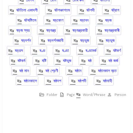
ষ্টেলিন
ষ্টোন
ষ্টোৰ ৰুম
ষটতিলা
ষটতিলা একাদশী
ষটপঞ্চাশতম
ষটপদী
ষট্রাগ
ষটষষ্টিতম
ষড়কোণ
ষড়ানন
ষড়জ
ষড়জ স্বর
ষড়যন্ত্র
ষড়যন্ত্রকারী
ষড়যন্ত্রকাৰী
ষড়দর্শন
ষড়দর্শনজ্ঞানী
ষড়ভুজ
ষড়ভূজ
ষড়রস
ষণ্ড
ষণ্ডা
ষণ্ডামর্ক
ষষ্টকর্ণ
ষষ্টকর্ম
ষষ্টি
ষষ্টভুজ
ষষ্ঠ
ষষ্ঠ জর্জ
ষষ্ঠ মান
ষষ্ঠ শ্রেণী
ষষ্ঠান
ষষ্ঠানকাল ব্রত
ষষ্ঠানকালে
ষষ্ঠদশ
ষষ্ঠপদী
ষষ্ঠবাহী
Folder
Page
Word/Phrase
Person