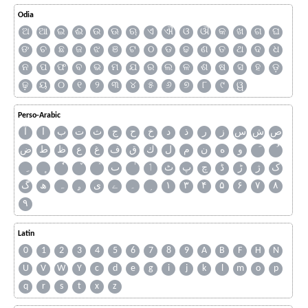
Odia
ଅ
ଆ
ଇ
ଈ
ଉ
ଊ
ଋ
ଏ
ଐ
ଓ
ଔ
କ
ଖ
ଗ
ଘ
ଙ
ଚ
ଛ
ଜ
ଝ
ଞ
ଟ
ଠ
ଡ
ଢ
ଣ
ତ
ଥ
ଦ
ଧ
ନ
ପ
ଫ
ବ
ଭ
ମ
ଯ
ର
ଲ
ଳ
ଶ
ଷ
ସ
ହ
ଡ଼
ଢ଼
ୟ
୦
୧
୨
୩
୪
୫
୬
୭
୮
୯
ୱ
Perso-Arabic
ص
ش
س
ز
ر
ذ
د
خ
ح
ج
ث
ت
ب
ا
آ
و
ه
ن
م
ل
ك
ق
ف
غ
ع
ظ
ط
ض
ک
ژ
ڑ
ڈ
چ
پ
ٹ
ٲ
ٮ
گ
ھ
ہ
ۄ
ی
ے
۔
۱
۳
۴
۵
۶
۷
۸
۹
Latin
0
1
2
3
4
5
6
7
8
9
A
B
F
H
N
U
V
W
Y
c
d
e
g
i
j
k
l
m
o
p
q
r
s
t
x
z