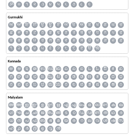
ૐ
૦
૧
૨
૩
૪
૫
૬
૭
૮
૯
Gurmukhi
ਅ
ਆ
ਇ
ਈ
ਉ
ਊ
ਏ
ਐ
ਓ
ਔ
ਕ
ਖ
ਗ
ਘ
ਚ
ਛ
ਜ
ਝ
ਟ
ਠ
ਡ
ਢ
ਣ
ਤ
ਥ
ਦ
ਧ
ਨ
ਪ
ਫ
ਬ
ਭ
ਮ
ਯ
ਰ
ਲ
ਲ਼
ਵ
ਸ਼
ਸ
ਹ
ਖ਼
ਗ਼
ਜ਼
ਫ਼
੧
੨
੩
੪
੫
੬
੭
੮
੯
ੲ
ੳ
ੴ
Kannada
ಅ
ಆ
ಇ
ಈ
ಉ
ಊ
ಋ
ಎ
ಏ
ಐ
ಒ
ಓ
ಔ
ಕ
ಖ
ಗ
ಘ
ಚ
ಛ
ಜ
ಝ
ಟ
ಠ
ಡ
ಢ
ಣ
ತ
ಥ
ದ
ಧ
ನ
ಪ
ಫ
ಬ
ಭ
ಮ
ಯ
ರ
ಲ
ವ
ಶ
ಷ
ಸ
ಹ
೧
Malyalam
അ
ആ
ഇ
ഈ
ഉ
ഊ
ഋ
എ
ഏ
ഐ
ഒ
ഓ
ഔ
ക
ഖ
ഗ
ഘ
ച
ഛ
ജ
ഝ
ഞ
ട
ഠ
ഡ
ഢ
ണ
ത
ഥ
ദ
ധ
ന
പ
ഫ
ബ
ഭ
മ
യ
ര
റ
ല
വ
ശ
ഷ
സ
ഹ
൧
൪
൫
൭
൮
൯