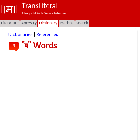
TransLiteral
A Nonprofit Public Service Initiative.
Literature
Ancestry
Dictionary
Prashna
Search
Dictionaries
|
References
"ষ" Words
ষ