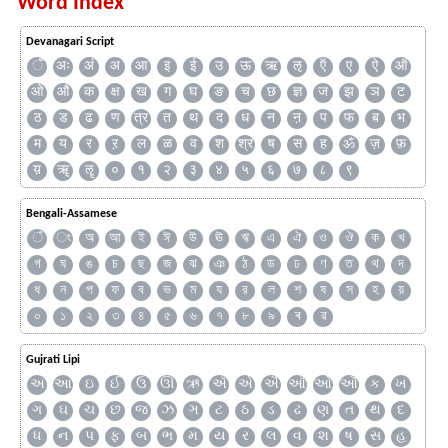
Word Index
Devanagari Script
ँ
अः
अं
अ
आ
इ
ई
उ
ऊ
ऋ
ऌ
ऍ
ए
ऐ
ऑ
ओ
औ
क
क्ष
ख
ग
घ
ङ
च
छ
ज्ञ
ज
झ
ञ
ट
ठ
ड
ढ
ण
त्र
त
थ
द
ध
न
ऩ
प
फ
ब
भ
म
य
र
ऱ
ल
ळ
व
श
श्र
ष
स
ह
ॐ
ज़
फ़
य़
ॠ
ॡ
०
१
२
३
४
५
६
७
८
९
Bengali-Assamese
ঁ
ং
অ
আ
ই
ঈ
উ
ঊ
ঋ
এ
ঐ
ও
ঔ
ক
খ
গ
ঘ
ঙ
চ
ছ
জ
ঝ
ঞ
ঠ
ড
ঢ
ণ
ত
থ
দ
ধ
ন
প
ফ
ব
ভ
ম
য
র
ল
শ
ষ
স
হ
য়
০
১
২
৩
৪
৫
৬
৭
৮
৯
ৰ
ৱ
Gujrati Lipi
અ
આ
ઇ
ઈ
ઉ
ઊ
ઋ
ઍ
એ
ઐ
ઑ
ઓ
ઔ
ક
ખ
ગ
ઘ
ચ
છ
જ
ઝ
ઞ
ટ
ઠ
ડ
ઢ
ણ
ત
થ
દ
ધ
ન
પ
ફ
બ
ભ
મ
ય
ર
લ
વ
શ
ષ
સ
હ