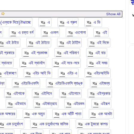
र
|
Show All
(এন্যকে দিয়ে)টাঙাচ্ছে
এ
এ গ্রুপ
এ ডি
প
এ রক্ত বর্গ
এংকল
এংগোলা
এই
এই ঠাইত
এই ঠাইতে
এই ঠাইলৈ
এই দিকে
এই প্রকারে
এই প্রকাৰৰ
এই পরিমাণ
এই বার
 স্থানতে
এই স্থানলৈ
এই সবে-সবে
এই সময়
এই্কাৰণে
এইচ আই ভি
এইচ এ
এইচআইভি
ড়া
এইচডিএফসি
এইচডিএফসি ব্যাঙ্ক
এইজন্য
এইপাকে
এইপিনে
এইপোনে
এইপ্রকার
এইভাবে
এইমাত্রহে
এইরকম
এইরূপ
এক অক্ষরের
এক অযুত
এক আঁটি পাতা
এক আধটা
এক চতুর্থাংশ
এক চতুর্থাংশের মালিক
এক টুকরো কাপড়