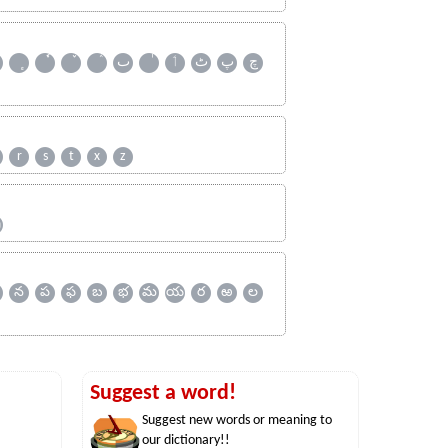
چ
پ
ٹ
ٲ
ٮ
r
s
t
x
z
ஹ
న
ప
ఫ
బ
భ
మ
య
ర
ఱ
ల
Suggest a word!
Suggest new words or meaning to
our dictionary!!