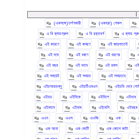
(একসঙ্গে)তর্পণকারী
(একহরা) শেকল
এ বি ব্লাডগ্রুপ
এ বি রক্তবর্গ
এ ব্লাড গ্রু
এই কারণে
এই কাৰণে
এই জায়গাতেই
এই দৰে
এই ধৰণে
এই ধরণের
এই বছর
এই ভাবে
এই রকম
এই
এই সময়েই
এই সময়ত
এই সময়তহে
এইচআরডব্লু
এইচটিএমএল
এইচডি দেবে গোউ
এইডচ
এইদিকে
এইদিশে
এইদৰে
এইফালে
এইবাৰ
এইবেলি
এইবছৰ
এএন
এএস
এওজি
এক
এক আনা
এক কোটি
এক কোপে কাটা