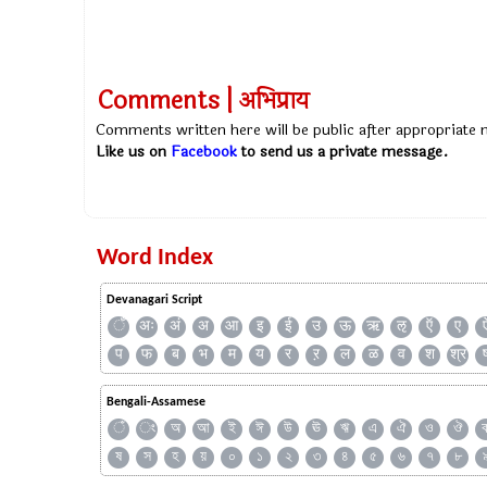
Comments | अभिप्राय
Comments written here will be public after appropriate
Like us on
Facebook
to send us a private message.
Word Index
Devanagari Script
ँ
अः
अं
अ
आ
इ
ई
उ
ऊ
ऋ
ऌ
ऍ
ए
प
फ
ब
भ
म
य
र
ऱ
ल
ळ
व
श
श्र
Bengali-Assamese
ঁ
ং
অ
আ
ই
ঈ
উ
ঊ
ঋ
এ
ঐ
ও
ঔ
ষ
স
হ
য়
০
১
২
৩
৪
৫
৬
৭
৮