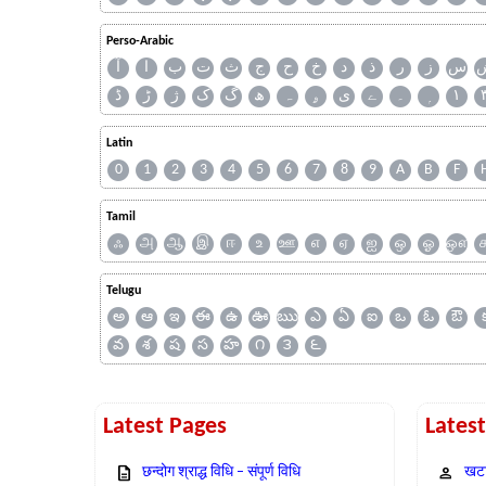
Perso-Arabic
س
ز
ر
ذ
د
خ
ح
ج
ث
ت
ب
ا
آ
ڈ
ڑ
ژ
ک
گ
ھ
ہ
ۄ
ی
ے
۔
۱
Latin
0
1
2
3
4
5
6
7
8
9
A
B
F
Tamil
ஃ
அ
ஆ
இ
ஈ
உ
ஊ
எ
ஏ
ஐ
ஒ
ஓ
ஔ
Telugu
అ
ఆ
ఇ
ఈ
ఉ
ఊ
ఋ
ఎ
ఏ
ఐ
ఒ
ఓ
ఔ
వ
శ
ష
స
హ
౧
౩
౬
Latest Pages
Lates
छन्दोग श्राद्ध विधि – संपूर्ण विधि
खटा