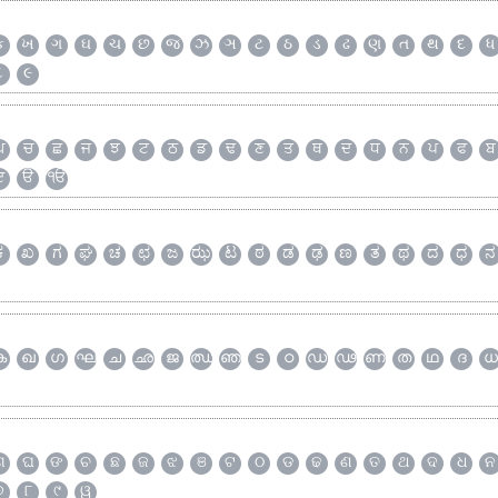
ક
ખ
ગ
ઘ
ચ
છ
જ
ઝ
ઞ
ટ
ઠ
ડ
ઢ
ણ
ત
થ
દ
ધ
૮
૯
ਘ
ਚ
ਛ
ਜ
ਝ
ਟ
ਠ
ਡ
ਢ
ਣ
ਤ
ਥ
ਦ
ਧ
ਨ
ਪ
ਫ
ਬ
ੲ
ੳ
ੴ
ಕ
ಖ
ಗ
ಘ
ಚ
ಛ
ಜ
ಝ
ಟ
ಠ
ಡ
ಢ
ಣ
ತ
ಥ
ದ
ಧ
ನ
ക
ഖ
ഗ
ഘ
ച
ഛ
ജ
ഝ
ഞ
ട
ഠ
ഡ
ഢ
ണ
ത
ഥ
ദ
ധ
ଗ
ଘ
ଙ
ଚ
ଛ
ଜ
ଝ
ଞ
ଟ
ଠ
ଡ
ଢ
ଣ
ତ
ଥ
ଦ
ଧ
ନ
୭
୮
୯
ୱ