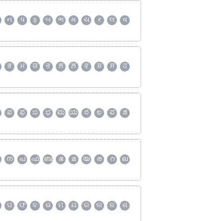
ન
પ
ફ
બ
ભ
મ
ય
ર
લ
વ
ਭ
ਮ
ਯ
ਰ
ਲ
ਲ਼
ਵ
ਸ਼
ਸ
ਹ
ಪ
ಫ
ಬ
ಭ
ಮ
ಯ
ರ
ಲ
ವ
ಶ
ന
പ
ഫ
ബ
ഭ
മ
യ
ര
റ
ല
ପ
ଫ
ବ
ଭ
ମ
ଯ
ର
ଲ
ଳ
ଶ