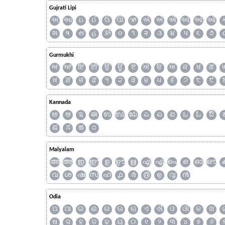
Gujrati Lipi
અ
આ
ઇ
ઈ
ઉ
ઊ
ઋ
ઍ
એ
ઐ
ઑ
ઓ
ઔ
શ
ષ
સ
હ
ૐ
૦
૧
૨
૩
૪
૫
૬
૭
Gurmukhi
ਅ
ਆ
ਇ
ਈ
ਉ
ਊ
ਏ
ਐ
ਓ
ਔ
ਕ
ਖ
ਗ
ਖ਼
ਗ਼
ਜ਼
ਫ਼
੧
੨
੩
੪
੫
੬
੭
੮
੯
Kannada
ಅ
ಆ
ಇ
ಈ
ಉ
ಊ
ಋ
ಎ
ಏ
ಐ
ಒ
ಓ
ಔ
ಷ
ಸ
ಹ
೧
Malyalam
അ
ആ
ഇ
ഈ
ഉ
ഊ
ഋ
എ
ഏ
ഐ
ഒ
ഓ
ഔ
വ
ശ
ഷ
സ
ഹ
൧
൪
൫
൭
൮
൯
Odia
ଅ
ଆ
ଇ
ଈ
ଉ
ଊ
ଋ
ଏ
ଐ
ଓ
ଔ
କ
ଖ
ଷ
ସ
ହ
ଡ଼
ଢ଼
ୟ
୦
୧
୨
୩
୪
୫
୬