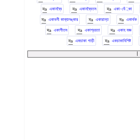
একানব্বৈ
একানব্বৈতম
একা-বেঁ্কা
একাবলী কাব্যালঙ্কার
একারান্ত
একার্থক
একাশীতম
একাশ্রয়তা
একাহ যজ্ঞ
একচাকা গাড়ী
একচাকাবিশিষ্ট