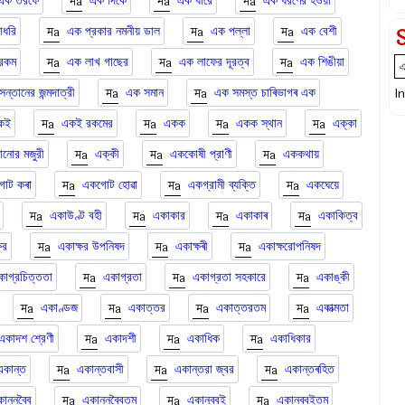
এক তরফে
এক দিকে
এক ধারে
এক ধরণের হওয়া
াধরি
এক প্রকার নমনীয় ডাল
এক পল্লা
এক বেশী
রকম
এক লাখ গাছের
এক লাফের দূরত্ব
এক শিঙীয়া
ন্তানের জন্মদাত্রী
এক সমান
এক সমস্ত চাৰিভাগৰ এক
I
কই
একই রকমের
একক
একক স্থান
এক্কা
লানোর মজুরী
এক্কী
এককোষী প্রাণী
এককথায়
োট কৰা
একগোট হোৱা
একগ্রামী ব্যক্তি
একঘেয়ে
একাউণ্ট বহী
একাকার
একাকাৰ
একাকিত্ব
ষর
একাক্ষর উপনিষদ
একাক্ষৰী
একাক্ষরোপনিষদ
কাগ্রচিত্ততা
একাগ্রতা
একাগ্রতা সহকারে
একাঙ্কী
একাণ্ডজ
একাত্তর
একাত্তরতম
একাত্মতা
একাদশ শ্রেণী
একাদশী
একাধিক
একাধিকার
একান্ত
একান্তবাসী
একান্তরা জ্বর
একান্তৰহিত
ান্নব্বৈ
একান্নব্বৈতম
একানব্বই
একানব্বইতম