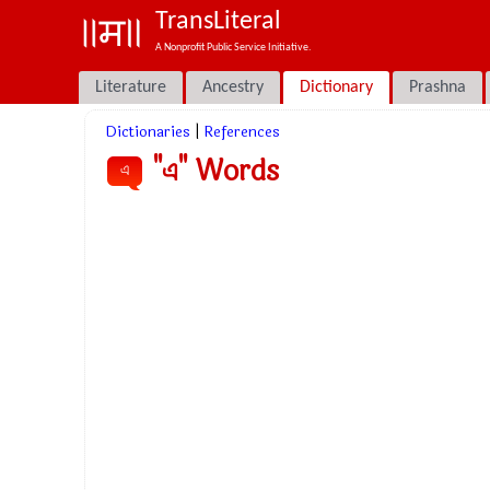
TransLiteral
A Nonprofit Public Service Initiative.
Literature
Ancestry
Dictionary
Prashna
Dictionaries
|
References
"এ" Words
এ