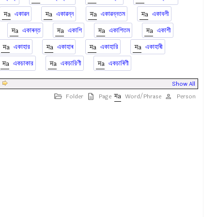
একাৱন
একাৱন্ন
একাৱন্নতম
একাবলী
একাৰন্ত
একাশি
একাশিতম
একাশী
একাহার
একাহাৰ
একাহারি
একাহাৰী
একচাকার
একচারিণী
একচাৰিণী
|
Show All
Folder
Page
Word/Phrase
Person