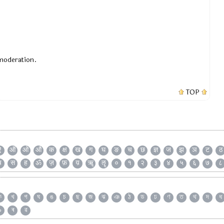
 moderation.
TOP
ऐ
ऑ
ओ
औ
क
क्ष
ख
ग
घ
ङ
च
छ
ज्ञ
ज
झ
ञ
ट
ठ
ष
स
ह
ॐ
ज़
फ़
य़
ॠ
ॡ
०
१
२
३
४
५
६
७
८
ক
খ
গ
ঘ
ঙ
চ
ছ
জ
ঝ
ঞ
ঠ
ড
ঢ
ণ
ত
থ
দ
ধ
৯
ৰ
ৱ