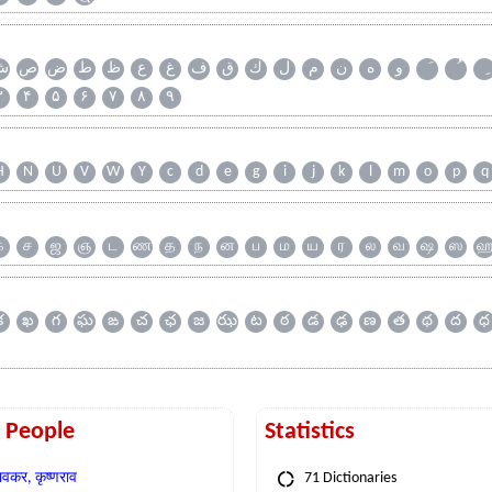
و
ه
ن
م
ل
ك
ق
ف
غ
ع
ظ
ط
ض
ص
ش
۳
۴
۵
۶
۷
۸
۹
H
N
U
V
W
Y
c
d
e
g
i
j
k
l
m
o
p
q
க
ச
ஜ
ஞ
ட
ண
த
ந
ன
ப
ம
ய
ர
ல
வ
ஷ
ஸ
క
ఖ
గ
ఘ
ఙ
చ
ఛ
జ
ఝ
ట
ఠ
డ
ఢ
ణ
త
థ
ద
ధ
t People
Statistics
वकर, कृष्णराव
71 Dictionaries