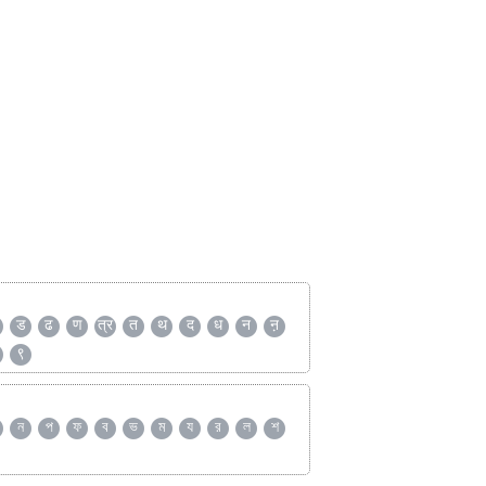
ड
ढ
ण
त्र
त
थ
द
ध
न
ऩ
९
ন
প
ফ
ব
ভ
ম
য
র
ল
শ