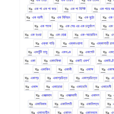
এক তাড়া
এক তারিখ
এক তাৰিখ
এক পা এক পা করে
এক পা বিশিষ্ট
এক পায়ে ধর
এক বয়সী
এক মিলিয়ন
এক মুঠো
এক 
এক শতক
এক সের এর এক চতুর্থাংশ
এক স
এক হওয়া
এক হোৱা
এক-আয়োডিন
এ
এক্কা গাড়ি
এক্কাওয়ালা
এক্কাগাড়ী চা
একখুঁটি তাবু
একখণ্ড
একগোট
একগ
একা
একাংকিকা
একাই একশ'
একাউণ্ট
একাকিন
একাকী
একাক্ষ
একাক্
একাগ্র
একাগ্রচিত্ত
একাগ্রচিত্তে
এ
একাঙ্গ
একাচোরা
একাডেমি
একাডেমী
একাত্মবাদ
একাত্মবাদী
একাদশ
একাধিকাৰ
একাধিপতী
একাধিপত্য
একান্তহীন
একান্ন
একান্নতম
এক